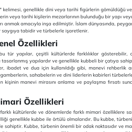
kelimesi, genellikle dini veya tarihi figürlerin gömüldüğü ve
rlerin veya tarihi kişilerin mezarlarının bulunduğu bir yapı v
arı anmak amacıyla inşa edilmiştir. İslam dünyasında, peygam
 saygıya tabidir ve türbelerle işaretlenir.
el Özellikleri
 bu tür yapılar, çeşitli kültürlerde farklılıklar gösterebili
 tasarlanmış yapılardır ve genellikle kubbeli bir çatıya sahipl
er, ibadet ve dua için kullanıldığı gibi, manevi rehberlik a
amberlerin, sahabelerin ve dini liderlerin kabirleri türbelerle
ölen kişinin manevi mirasını anlama ve paylaşma fırsatı sun
imari Özellikleri
farklı kültürlerde ve dönemlerde farklı mimari özelliklere sa
zelliği genellikle kubbe ile örtülü olmalarıdır. Bu kubbe, tür
le sahiptir. Kubbe, türbenin önemli bir odak noktasıdır ve m