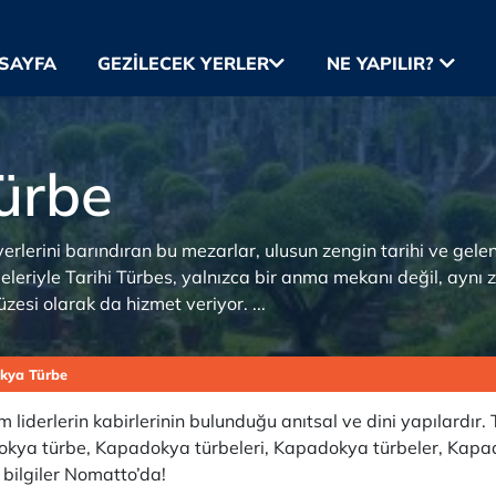
SAYFA
GEZILECEK YERLER
NE YAPILIR?
ürbe
erlerini barındıran bu mezarlar, ulusun zengin tarihi ve gelene
emeleriyle Tarihi Türbes, yalnızca bir anma mekanı değil, ayn
esi olarak da hizmet veriyor. ...
kya Türbe
liderlerin kabirlerinin bulunduğu anıtsal ve dini yapılardır. 
adokya türbe, Kapadokya türbeleri, Kapadokya türbeler, Kap
 bilgiler Nomatto’da!