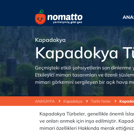
ANA
Kapadokya
Kapadokya T
Geçmişteki etkili şahsiyetlerin son dinlenme y
Etkileyici mimari tasarımları ve özenli süsl
mimari görkemini sergileyen bir açık hava müz
ANASAYFA
Kapadokya
Tarihi Yerler
Kapado
Kapadokya Türbeler, genellikle önemli İslam 
ve onları anmak için inşa edilmiştir. Kap
mimari özellikleri Hakkında merak ettiğiniz