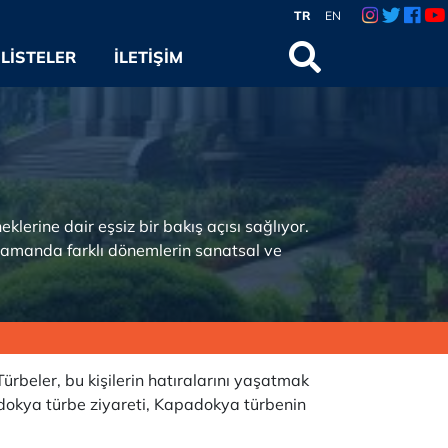
TR
EN
LISTELER
İLETIŞIM
klerine dair eşsiz bir bakış açısı sağlıyor.
ı zamanda farklı dönemlerin sanatsal ve
Türbeler, bu kişilerin hatıralarını yaşatmak
adokya türbe ziyareti, Kapadokya türbenin