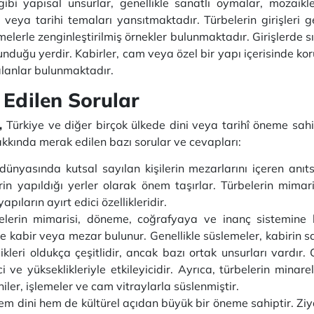
bi yapısal unsurlar, genellikle sanatlı oymalar, mozaikler,
 veya tarihi temaları yansıtmaktadır. Türbelerin girişleri g
emelerle zenginleştirilmiş örnekler bulunmaktadır. Girişlerde s
unduğu yerdir. Kabirler, cam veya özel bir yapı içerisinde kor
n alanlar bulunmaktadır.
Edilen Sorular
r,
Türkiye ve diğer birçok ülkede dini veya tarihî öneme sahi
hakkında merak edilen bazı sorular ve cevapları:
dünyasında kutsal sayılan kişilerin mezarlarını içeren anıtsa
in yapıldığı yerler olarak önem taşırlar. Türbelerin mimarisi
yapıların ayırt edici özellikleridir.
elerin mimarisi, döneme, coğrafyaya ve inanç sistemine ba
inde kabir veya mezar bulunur. Genellikle süslemeler, kabirin
llikleri oldukça çeşitlidir, ancak bazı ortak unsurları vardır.
i ve yükseklikleriyle etkileyicidir. Ayrıca, türbelerin minare
niler, işlemeler ve cam vitraylarla süslenmiştir.
hem dini hem de kültürel açıdan büyük bir öneme sahiptir. Ziya