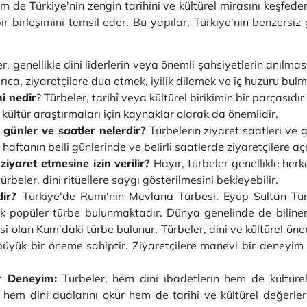
e Türkiye'nin zengin tarihini ve kültürel mirasını keşfederle
birleşimini temsil eder. Bu yapılar, Türkiye'nin benzersiz g
r, genellikle dini liderlerin veya önemli şahsiyetlerin anılmas
Ayrıca, ziyaretçilere dua etmek, iyilik dilemek ve iç huzuru bul
i nedir
? Türbeler, tarihî veya kültürel birikimin bir parçasıdı
e kültür araştırmaları için kaynaklar olarak da önemlidir.
 günler ve saatler nelerdir?
Türbelerin ziyaret saatleri ve g
 haftanın belli günlerinde ve belirli saatlerde ziyaretçilere açı
yaret etmesine izin verilir?
Hayır, türbeler genellikle herke
rbeler, dini ritüellere saygı gösterilmesini bekleyebilir.
rdir?
Türkiye'de Rumi'nin Mevlana Türbesi, Eyüp Sultan Tür
rçok popüler türbe bulunmaktadır. Dünya genelinde de bili
besi olan Kum'daki türbe bulunur. Türbeler, dini ve kültürel
n büyük bir öneme sahiptir. Ziyaretçilere manevi bir deneyim
ir Deneyim:
Türbeler, hem dini ibadetlerin hem de kültürel 
ek hem dini dualarını okur hem de tarihi ve kültürel değerle