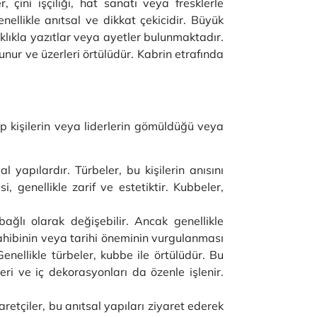
 çini işçiliği, hat sanatı veya fresklerle
enellikle anıtsal ve dikkat çekicidir. Büyük
ıklıkla yazıtlar veya ayetler bulunmaktadır.
unur ve üzerleri örtülüdür. Kabrin etrafında
p kişilerin veya liderlerin gömüldüğü veya
l yapılardır. Türbeler, bu kişilerin anısını
, genellikle zarif ve estetiktir. Kubbeler,
ğlı olarak değişebilir. Ancak genellikle
 sahibinin veya tarihi öneminin vurgulanması
 Genellikle türbeler, kubbe ile örtülüdür. Bu
leri ve iç dekorasyonları da özenle işlenir.
retçiler, bu anıtsal yapıları ziyaret ederek