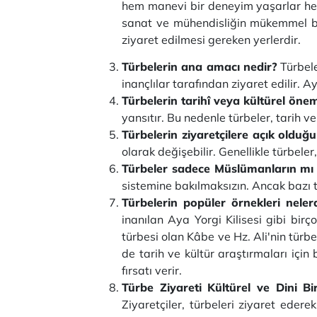
hem manevi bir deneyim yaşarlar hem d
sanat ve mühendisliğin mükemmel bir 
ziyaret edilmesi gereken yerlerdir.
Türbelerin ana amacı nedir?
Türbele
inançlılar tarafından ziyaret edilir. 
Türbelerin tarihî veya kültürel önem
yansıtır. Bu nedenle türbeler, tarih v
Türbelerin ziyaretçilere açık olduğu
olarak değişebilir. Genellikle türbeler,
Türbeler sadece Müslümanların mı zi
sistemine bakılmaksızın. Ancak bazı tü
Türbelerin popüler örnekleri nele
inanılan Aya Yorgi Kilisesi gibi bi
türbesi olan Kâbe ve Hz. Ali'nin tür
de tarih ve kültür araştırmaları içi
fırsatı verir.
Türbe Ziyareti Kültürel ve Dini B
Ziyaretçiler, türbeleri ziyaret eder