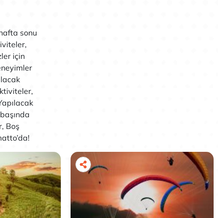
 hafta sonu
viteler,
ler için
eneyimler
ılacak
tiviteler,
 Yapılacak
ılbaşında
r, Boş
atto’da!