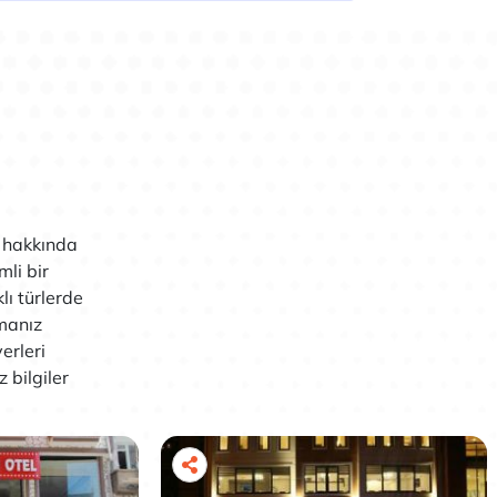
ı hakkında
mli bir
lı türlerde
manız
erleri
 bilgiler