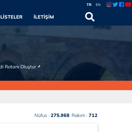
TR
EN
LISTELER
İLETIŞIM
ndi Rotanı Oluştur📌
Nüfus :
275.968
Rakım :
712