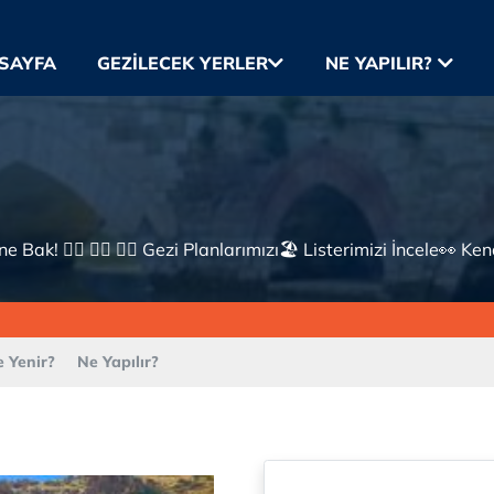
SAYFA
GEZILECEK YERLER
NE YAPILIR?
 Bak! 👇🏼 👇🏼 👇🏼 Gezi Planlarımızı🏖 Listerimizi İncele👀 Ke
 Yenir?
Ne Yapılır?