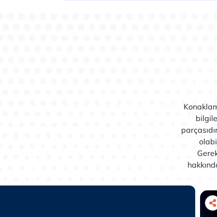
Konaklama
bilgil
parçasıdır
olab
Gerek
hakkında