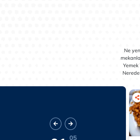
Ne yen
mekanlar
Yemek 
Nerede 
05