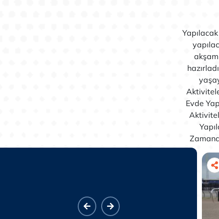
Yapılacak 
yapılac
akşam y
hazırlad
yaşay
Aktivitel
Evde Yapı
Aktivite
Yapıl
Zamanda