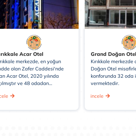
ırıkkale Acar Otel
Grand Doğan Ote
ırıkkale merkezde, en yoğun
Kırıkkale merkezde 
adde olan Zafer Caddesi'nde
Doğan Otel misafirle
lan Acar Otel, 2020 yılında
konforunda 32 oda i
çılmıştır ve 48 odadan
vermektedir.
luşmaktadır.
cele
incele