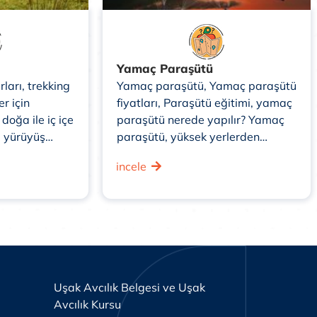
Yamaç Paraşütü
rları, trekking
Yamaç paraşütü, Yamaç paraşütü
er için
fiyatları, Paraşütü eğitimi, yamaç
 doğa ile iç içe
paraşütü nerede yapılır? Yamaç
a yürüyüş
paraşütü, yüksek yerlerden
in popüler bir
atlayarak genellikle dağlardan
incele
r. Bu aktivite,
veya tepe noktalarından iniş
de,
yapmayı amaçlayan bir hava
rda veya
sporu ve rekreasyon aktivitesidir.
zun mesafeli
Bu spor, özel bir yamaç paraşütü
 genellikle
kanadı (kanopi) kullanılarak
 ...
gerçekleştirilir ve uçuş esnasında
rüzgârın ...
Uşak Avcılık Belgesi ve Uşak
Avcılık Kursu