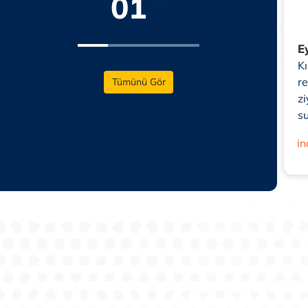
01
Hocapaşa Restaurant
E
 olan
Merkezde olan Hocapaşa
K
 çok
Restaurant'ta döner ve ızgara
r
Tümünü Gör
siniz.
çeşitlerini deneyebilirsiniz.
zi
s
incele
in