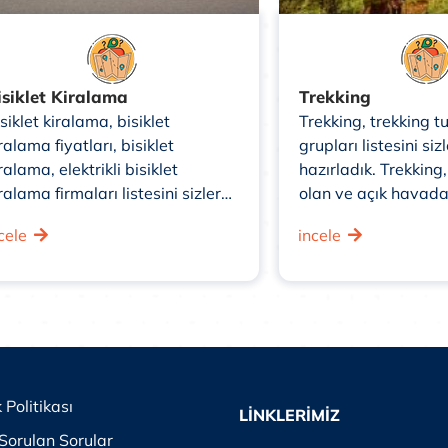
isiklet Kiralama
Trekking
siklet kiralama, bisiklet
Trekking, trekking tu
ralama fiyatları, bisiklet
grupları listesini sizl
ralama, elektrikli bisiklet
hazırladık. Trekking,
ralama firmaları listesini sizler
olan ve açık havad
in hazırladık. Bisiklet kiralama,
yapmayı sevenler iç
cele
incele
sanlara belirli bir süre için
açık hava etkinliğidi
siklet kiralamalarına olanak
sıkça kırsal bölgeler
nıyan bir hizmettir. Bu hizmet,
ormanlarda, dağla
nsanlara çevre dostu bir ulaşım
vadilerde yapılan u
ternatifi sunmanın yanı sıra,
yürüyüşleri içerir ve
ğlıklı bir yaşam tarzını teşvik
doğanın güzelliklerini
er. ...
k Politikası
LİNKLERİMİZ
Sorulan Sorular