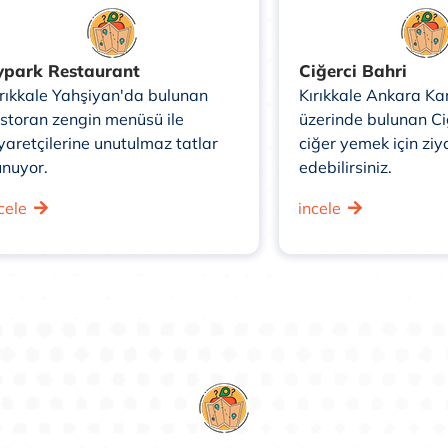
ypark Restaurant
Ciğerci Bahri
ırıkkale Yahşiyan'da bulunan
Kırıkkale Ankara Ka
estoran zengin menüsü ile
üzerinde bulunan Ciğ
yaretçilerine unutulmaz tatlar
ciğer yemek için ziy
unuyor.
edebilirsiniz.
cele
incele