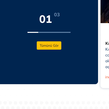
03
01
K
Tümünü Gör
K
c
o
a
o
in