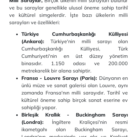
Milli Saraylar,
Birçok ülkenin milli sarayları bulunur
ve bu saraylar genellikle ulusal öneme sahip tarihî
ve kültürel simgelerdir. İşte bazı ülkelerin milli
sarayları ve özellikleri:
Türkiye Cumhurbaşkanlığı Külliyesi
(Ankara):
Türkiye'nin milli sarayı olan
Cumhurbaşkanlığı Külliyesi, Türk
Cumhuriyeti'nin en üst düzey yönetim
binasıdır. 1.150 odası ve 200.000
metrekarelik bir alana sahiptir.
Fransa - Louvre Sarayı (Paris):
Dünyanın en
ünlü müze ve sanat galerisi olan Louvre, aynı
zamanda Fransa'nın milli sarayıdır. Tarihî ve
kültürel öneme sahip birçok sanat eserine ev
sahipliği yapar.
Birleşik Krallık - Buckingham Sarayı
(Londra):
İngiltere Kraliçesi'nin resmi
ikametgahı olan Buckingham Sarayı,
Londra'nın merkezinde yer alır ve Kraliyet