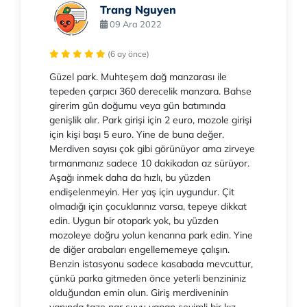
Trang Nguyen
09 Ara 2022
(6 ay önce)
Güzel park. Muhteşem dağ manzarası ile
tepeden çarpıcı 360 derecelik manzara. Bahse
girerim gün doğumu veya gün batımında
genişlik alır. Park girişi için 2 euro, mozole girişi
için kişi başı 5 euro. Yine de buna değer.
Merdiven sayısı çok gibi görünüyor ama zirveye
tırmanmanız sadece 10 dakikadan az sürüyor.
Aşağı inmek daha da hızlı, bu yüzden
endişelenmeyin. Her yaş için uygundur. Çit
olmadığı için çocuklarınız varsa, tepeye dikkat
edin. Uygun bir otopark yok, bu yüzden
mozoleye doğru yolun kenarına park edin. Yine
de diğer arabaları engellememeye çalışın.
Benzin istasyonu sadece kasabada mevcuttur,
çünkü parka gitmeden önce yeterli benzininiz
olduğundan emin olun. Giriş merdiveninin
yanında taze nar suyu yapan sevimli bir kız