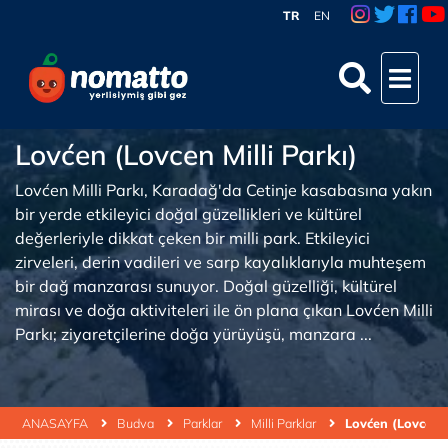
TR
EN
Lovćen (Lovcen Milli Parkı)
Lovćen Milli Parkı, Karadağ'da Cetinje kasabasına yakın
bir yerde etkileyici doğal güzellikleri ve kültürel
değerleriyle dikkat çeken bir milli park. Etkileyici
zirveleri, derin vadileri ve sarp kayalıklarıyla muhteşem
bir dağ manzarası sunuyor. Doğal güzelliği, kültürel
mirası ve doğa aktiviteleri ile ön plana çıkan Lovćen Milli
Parkı; ziyaretçilerine doğa yürüyüşü, manzara ...
ANASAYFA
Budva
Parklar
Milli Parklar
Lovćen (Lovcen Mi