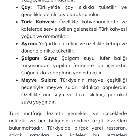
Çay:
Türkiye'de çay sıklıkla tüketilir ve
genellikle demli çay olarak sunulur.
Türk Kahvesi:
Özellikle kahvehanelerde ve
kafelerde servis edilen geleneksel Türk kahvesi
yoğun ve aromatiktir.
Ayran:
Yoğurtlu içecektir ve özellikle kebap ve
dönerle birlikte tüketilir.
Şalgam Suyu
: Şalgam suyu, lüfer balığı
turşusundan yapılan fermente bir içecektir.
Çoğunlukla kebapların yanında içilir.
Meyve Suları
: Türkiye'nin meyve çeşitliliği
nedeniyle meyve suları oldukça popülerdir.
Özellikle nar suyu ve taze sıkılmış portakal
suyu yaygındır.
Türk mutfağı, lezzetli yemekler ve içeceklerle
ünlüdür ve her bölgenin kendine özgü lezzetleri
bulunmaktadır. Türkiye'de birçok yerel restoran,
sokak satıcıları ve kafeler bu lezzetleri