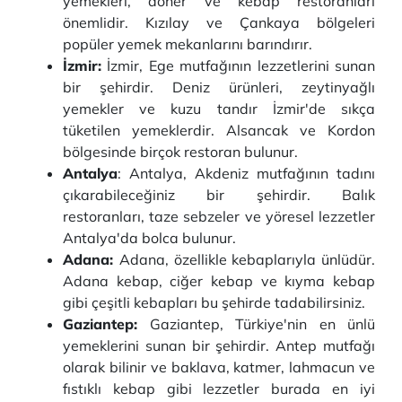
yemekleri, döner ve kebap restoranları
önemlidir. Kızılay ve Çankaya bölgeleri
popüler yemek mekanlarını barındırır.
İzmir:
İzmir, Ege mutfağının lezzetlerini sunan
bir şehirdir. Deniz ürünleri, zeytinyağlı
yemekler ve kuzu tandır İzmir'de sıkça
tüketilen yemeklerdir. Alsancak ve Kordon
bölgesinde birçok restoran bulunur.
Antalya
: Antalya, Akdeniz mutfağının tadını
çıkarabileceğiniz bir şehirdir. Balık
restoranları, taze sebzeler ve yöresel lezzetler
Antalya'da bolca bulunur.
Adana:
Adana, özellikle kebaplarıyla ünlüdür.
Adana kebap, ciğer kebap ve kıyma kebap
gibi çeşitli kebapları bu şehirde tadabilirsiniz.
Gaziantep:
Gaziantep, Türkiye'nin en ünlü
yemeklerini sunan bir şehirdir. Antep mutfağı
olarak bilinir ve baklava, katmer, lahmacun ve
fıstıklı kebap gibi lezzetler burada en iyi