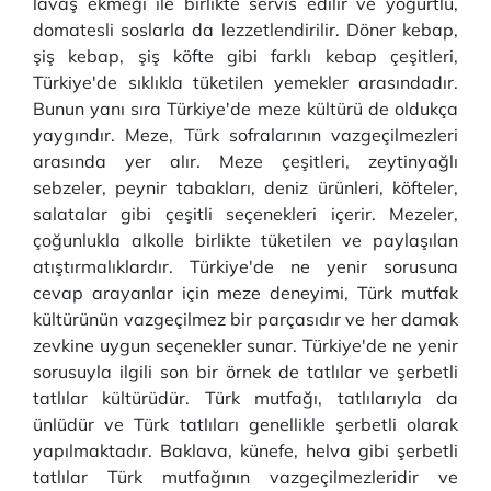
lavaş ekmeği ile birlikte servis edilir ve yoğurtlu,
domatesli soslarla da lezzetlendirilir. Döner kebap,
şiş kebap, şiş köfte gibi farklı kebap çeşitleri,
Türkiye'de sıklıkla tüketilen yemekler arasındadır.
Bunun yanı sıra Türkiye'de meze kültürü de oldukça
yaygındır. Meze, Türk sofralarının vazgeçilmezleri
arasında yer alır. Meze çeşitleri, zeytinyağlı
sebzeler, peynir tabakları, deniz ürünleri, köfteler,
salatalar gibi çeşitli seçenekleri içerir. Mezeler,
çoğunlukla alkolle birlikte tüketilen ve paylaşılan
atıştırmalıklardır. Türkiye'de ne yenir sorusuna
cevap arayanlar için meze deneyimi, Türk mutfak
kültürünün vazgeçilmez bir parçasıdır ve her damak
zevkine uygun seçenekler sunar. Türkiye'de ne yenir
sorusuyla ilgili son bir örnek de tatlılar ve şerbetli
tatlılar kültürüdür. Türk mutfağı, tatlılarıyla da
ünlüdür ve Türk tatlıları genellikle şerbetli olarak
yapılmaktadır. Baklava, künefe, helva gibi şerbetli
tatlılar Türk mutfağının vazgeçilmezleridir ve