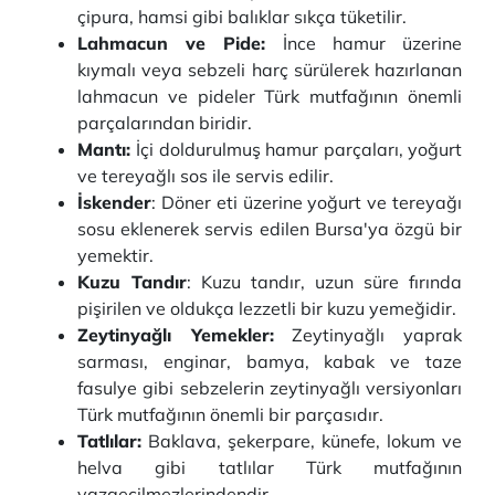
çipura, hamsi gibi balıklar sıkça tüketilir.
Lahmacun ve Pide:
İnce hamur üzerine
kıymalı veya sebzeli harç sürülerek hazırlanan
lahmacun ve pideler Türk mutfağının önemli
parçalarından biridir.
Mantı:
İçi doldurulmuş hamur parçaları, yoğurt
ve tereyağlı sos ile servis edilir.
İskender
: Döner eti üzerine yoğurt ve tereyağı
sosu eklenerek servis edilen Bursa'ya özgü bir
yemektir.
Kuzu Tandır
: Kuzu tandır, uzun süre fırında
pişirilen ve oldukça lezzetli bir kuzu yemeğidir.
Zeytinyağlı Yemekler:
Zeytinyağlı yaprak
sarması, enginar, bamya, kabak ve taze
fasulye gibi sebzelerin zeytinyağlı versiyonları
Türk mutfağının önemli bir parçasıdır.
Tatlılar:
Baklava, şekerpare, künefe, lokum ve
helva gibi tatlılar Türk mutfağının
vazgeçilmezlerindendir.