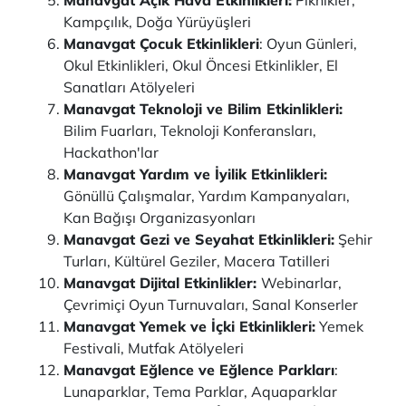
Manavgat Açık Hava Etkinlikleri:
Piknikler,
Kampçılık, Doğa Yürüyüşleri
Manavgat Çocuk Etkinlikleri
: Oyun Günleri,
Okul Etkinlikleri, Okul Öncesi Etkinlikler, El
Sanatları Atölyeleri
Manavgat Teknoloji ve Bilim Etkinlikleri:
Bilim Fuarları, Teknoloji Konferansları,
Hackathon'lar
Manavgat Yardım ve İyilik Etkinlikleri:
Gönüllü Çalışmalar, Yardım Kampanyaları,
Kan Bağışı Organizasyonları
Manavgat Gezi ve Seyahat Etkinlikleri:
Şehir
Turları, Kültürel Geziler, Macera Tatilleri
Manavgat Dijital Etkinlikler:
Webinarlar,
Çevrimiçi Oyun Turnuvaları, Sanal Konserler
Manavgat Yemek ve İçki Etkinlikleri:
Yemek
Festivali, Mutfak Atölyeleri
Manavgat Eğlence ve Eğlence Parkları
:
Lunaparklar, Tema Parklar, Aquaparklar