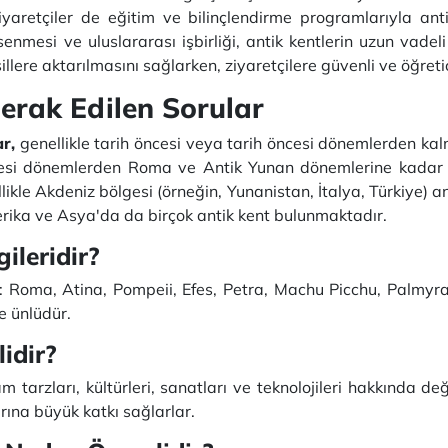
iyaretçiler de eğitim ve bilinçlendirme programlarıyla ant
msenmesi ve uluslararası işbirliği, antik kentlerin uzun vade
sillere aktarılmasını sağlarken, ziyaretçilere güvenli ve öğre
erak Edilen Sorular
r,
genellikle tarih öncesi veya tarih öncesi dönemlerden kalm
öncesi dönemlerden Roma ve Antik Yunan dönemlerine kadar b
likle Akdeniz bölgesi (örneğin, Yunanistan, İtalya, Türkiye) a
erika ve Asya'da da birçok antik kent bulunmaktadır.
ileridir?
r: Roma, Atina, Pompeii, Efes, Petra, Machu Picchu, Palmyra,
le ünlüdür.
idir?
tarzları, kültürleri, sanatları ve teknolojileri hakkında değe
arına büyük katkı sağlarlar.