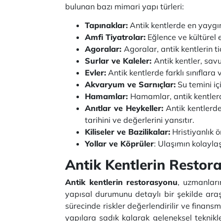
bulunan bazı mimari yapı türleri:
Tapınaklar:
Antik kentlerde en yaygın
Amfi Tiyatrolar:
Eğlence ve kültürel e
Agoralar:
Agoralar, antik kentlerin t
Surlar ve Kaleler:
Antik kentler, savu
Evler:
Antik kentlerde farklı sınıflara 
Akvaryum ve Sarnıçlar:
Su temini iç
Hamamlar:
Hamamlar, antik kentlerde
Anıtlar ve Heykeller:
Antik kentlerde
tarihini ve değerlerini yansıtır.
Kiliseler ve Bazilikalar:
Hristiyanlık ön
Yollar ve Köprüler
: Ulaşımın kolaylaş
Antik Kentlerin Restor
Antik kentlerin restorasyonu
, uzmanları
yapısal durumunu detaylı bir şekilde ara
sürecinde riskler değerlendirilir ve finan
yapılara sadık kalarak geleneksel teknik