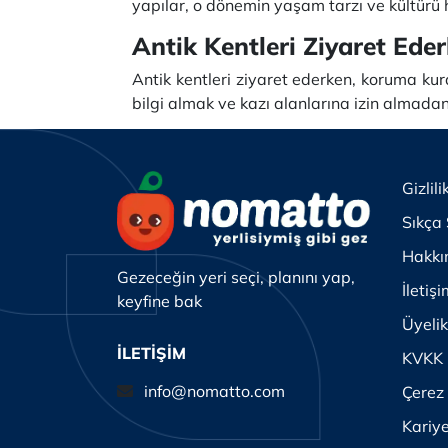
yapılar, o dönemin yaşam tarzı ve kültürü 
Antik Kentleri Ziyaret Ede
Antik kentleri ziyaret ederken, koruma ku
bilgi almak ve kazı alanlarına izin almada
Gizlili
Sıkça 
Hakkı
Gezeceğin yeri seçi, planını yap,
İletiş
keyfine bak
Üyeli
İLETİŞİM
KVKK
info@nomatto.com
Çerez 
Kariy