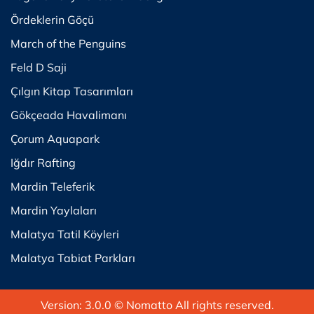
Ördeklerin Göçü
March of the Penguins
Feld D Saji
Çılgın Kitap Tasarımları
Gökçeada Havalimanı
Çorum Aquapark
Iğdır Rafting
Mardin Teleferik
Mardin Yaylaları
Malatya Tatil Köyleri
Malatya Tabiat Parkları
Version: 3.0.0
© Nomatto All rights reserved.