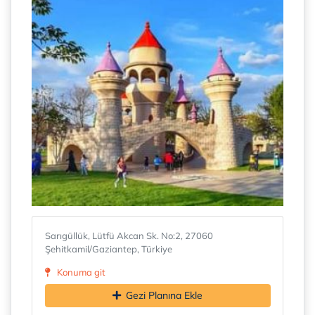
Sarıgüllük, Lütfü Akcan Sk. No:2, 27060
Şehitkamil/Gaziantep, Türkiye
Konuma git
Gezi Planına Ekle