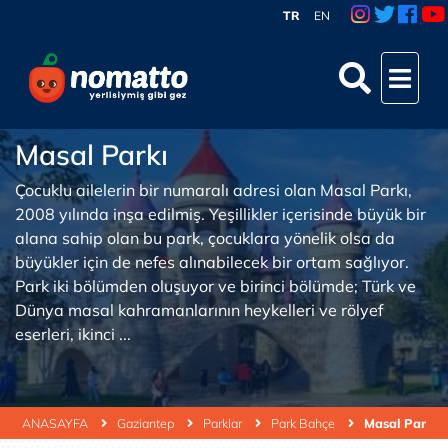
TR
EN
Masal Parkı
Çocuklu ailelerin bir numaralı adresi olan Masal Parkı,
2008 yılında inşa edilmiş. Yeşillikler içerisinde büyük bir
alana sahip olan bu park, çocuklara yönelik olsa da
büyükler için de nefes alınabilecek bir ortam sağlıyor.
Park iki bölümden oluşuyor ve birinci bölümde; Türk ve
Dünya masal kahramanlarının heykelleri ve rölyef
eserleri, ikinci ...
ANASAYFA
Gaziantep
Parklar
Park Bahçe
Masal Parkı