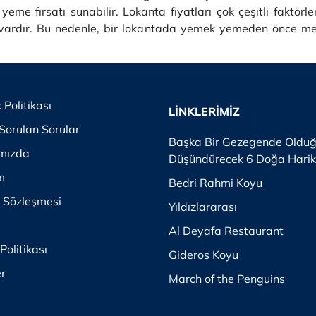
me fırsatı sunabilir. Lokanta fiyatları çok çeşitli faktörl
ı vardır. Bu nedenle, bir lokantada yemek yemeden önce me
k Politikası
LİNKLERİMİZ
Sorulan Sorular
Başka Bir Gezegende Oldu
mızda
Düşündürecek 6 Doğa Harik
im
Bedri Rahmi Koyu
k Sözleşmesi
Yıldızlararası
Al Deyafa Restaurant
Politikası
Gideros Koyu
er
March of the Penguins