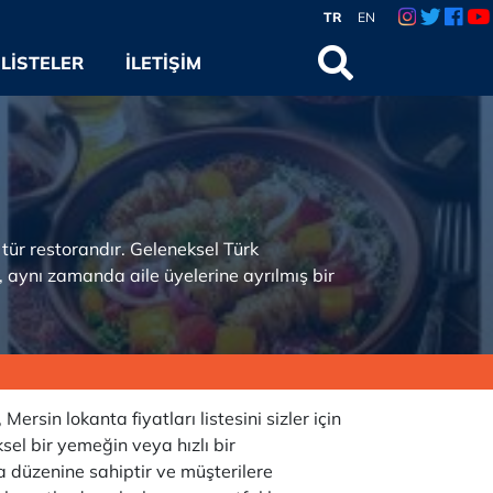
TR
EN
LISTELER
İLETIŞIM
tür restorandır. Geleneksel Türk
 aynı zamanda aile üyelerine ayrılmış bir
rsin lokanta fiyatları listesini sizler için
el bir yemeğin veya hızlı bir
ma düzenine sahiptir ve müşterilere