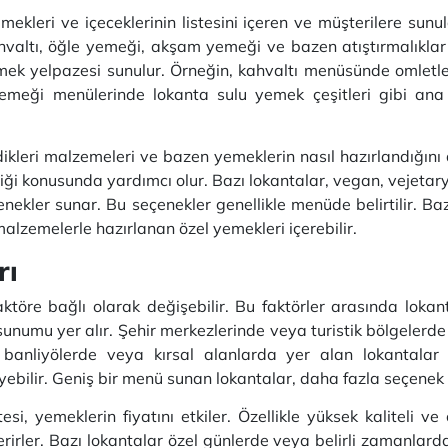
emekleri ve içeceklerinin listesini içeren ve müşterilere sun
hvaltı, öğle yemeği, akşam yemeği ve bazen atıştırmalıklar g
emek yelpazesi sunulur. Örneğin, kahvaltı menüsünde omletle
eği menülerinde lokanta sulu yemek çeşitleri gibi ana ye
dikleri malzemeleri ve bazen yemeklerin nasıl hazırlandığını 
ği konusunda yardımcı olur. Bazı lokantalar, vegan, vejetary
enekler sunar. Bu seçenekler genellikle menüde belirtilir. Ba
alzemelerle hazırlanan özel yemekleri içerebilir.
rı
 faktöre bağlı olarak değişebilir. Bu faktörler arasında loka
 sunumu yer alır. Şehir merkezlerinde veya turistik bölgeler
k, banliyölerde veya kırsal alanlarda yer alan lokantalar
leyebilir. Geniş bir menü sunan lokantalar, daha fazla seçenek 
esi, yemeklerin fiyatını etkiler. Özellikle yüksek kaliteli v
rirler. Bazı lokantalar özel günlerde veya belirli zamanlarda 