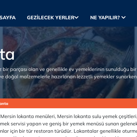
SAYFA
GEZILECEK YERLER
NE YAPILIR?
ta
bir parçası olan ve genellikle ev yemeklerinin sunulduğu bir 
ve doğal malzemelerle hazırlanan lezzetli yemekler sunarken,
anta
rsin lokanta menüleri, Mersin lokanta sulu yemek çeşitleri, Me
yemek servisi yapan ve geniş bir yemek menüsü sunan geleneks
nlar için bir tür restoran türüdür. Lokantalar genellikle otur