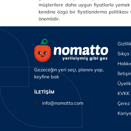
müşterilere daha uygun fiyatlarla yemek ye
kendine özgü bir fiyatlandırma politikas
önemlidir.
Gizlili
Sıkça 
Hakkı
Gezeceğin yeri seçi, planını yap,
İletiş
keyfine bak
Üyeli
İLETİŞİM
KVKK
info@nomatto.com
Çerez 
Kariy