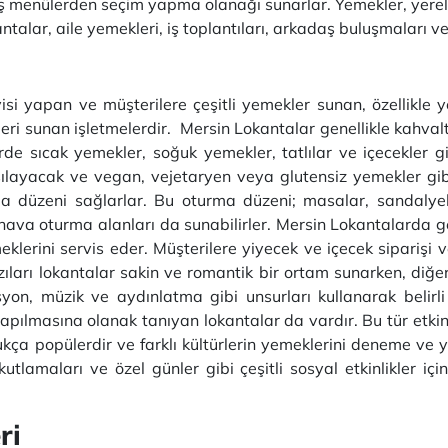
iş menülerden seçim yapma olanağı sunarlar. Yemekler, yerel
talar, aile yemekleri, iş toplantıları, arkadaş buluşmaları ve 
visi yapan ve müşterilere çeşitli yemekler sunan, özellikle 
ri sunan işletmelerdir. Mersin Lokantalar genellikle kahvalt
de sıcak yemekler, soğuk yemekler, tatlılar ve içecekler gi
rşılayacak ve vegan, vejetaryen veya glutensiz yemekler gib
a düzeni sağlarlar. Bu oturma düzeni; masalar, sandalyel
k hava oturma alanları da sunabilirler. Mersin Lokantalarda 
eklerini servis eder. Müşterilere yiyecek ve içecek siparişi v
zıları lokantalar sakin ve romantik bir ortam sunarken, diğe
asyon, müzik ve aydınlatma gibi unsurları kullanarak belirli
 yapılmasına olanak tanıyan lokantalar da vardır. Bu tür etkinl
ça popülerdir ve farklı kültürlerin yemeklerini deneme ve ye
utlamaları ve özel günler gibi çeşitli sosyal etkinlikler i
ri