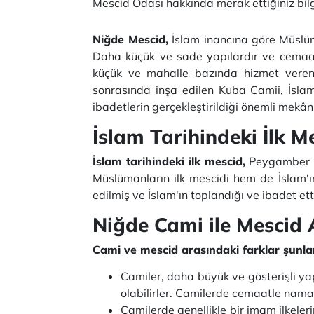
Mescid Odası hakkında merak ettiğiniz bil
Niğde Mescid,
İslam inancına göre Müslüma
Daha küçük ve sade yapılardır ve cemaatle
küçük ve mahalle bazında hizmet veren
sonrasında inşa edilen Kuba Camii, İslam'
ibadetlerin gerçekleştirildiği önemli mekânl
İslam Tarihindeki İlk 
İslam tarihindeki ilk mescid,
Peygamber Mu
Müslümanların ilk mescidi hem de İslam'ın 
edilmiş ve İslam'ın toplandığı ve ibadet ett
Niğde Cami ile Mescid
Cami ve mescid arasındaki farklar şunlar
Camiler, daha büyük ve gösterişli yap
olabilirler.
Camilerde cemaatle namaz k
Camilerde genellikle bir imam ilkeler