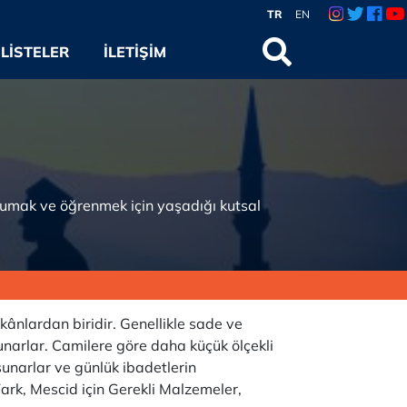
TR
EN
LISTELER
İLETIŞIM
kumak ve öğrenmek için yaşadığı kutsal
ekânlardan biridir. Genellikle sade ve
narlar. Camilere göre daha küçük ölçekli
unarlar ve günlük ibadetlerin
Fark, Mescid için Gerekli Malzemeler,