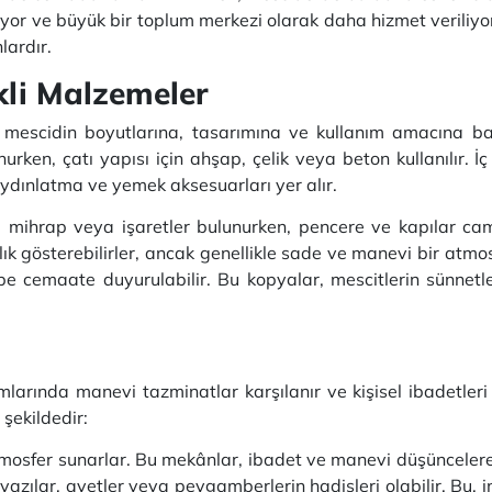
or ve büyük bir toplum merkezi olarak daha hizmet veriliyo
ardır.
kli Malzemeler
e mescidin boyutlarına, tasarımına ve kullanım amacına bağ
rken, çatı yapısı için ahşap, çelik veya beton kullanılır.
İ
aydınlatma ve yemek aksesuarları yer alır.
de mihrap veya işaretler bulunurken, pencere ve kapılar ca
lık gösterebilirler, ancak genellikle sade ve manevi bir atmo
tbe cemaate duyurulabilir.
Bu kopyalar, mescitlerin sünnetle
larında manevi tazminatlar karşılanır ve kişisel ibadetleri 
şekildedir:
tmosfer sunarlar.
Bu mekânlar, ibadet ve manevi düşüncelere
yazılar, ayetler veya peygamberlerin hadisleri olabilir.
Bu, i