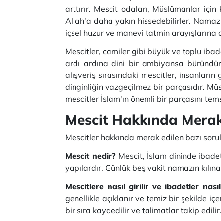
arttırır.
Mescit odaları, Müslümanlar için k
Allah'a daha yakın hissedebilirler.
Namaz, 
içsel huzur ve manevi tatmin arayışlarına 
Mescitler, camiler gibi büyük ve toplu ibade
ardı ardına dini bir ambiyansa büründürü
alışveriş sırasındaki mescitler, insanları
dinginliğin vazgeçilmez bir parçasıdır.
Müs
mescitler İslam'ın önemli bir parçasını tems
Mescit Hakkında Merak
Mescitler hakkında merak edilen bazı sorul
Mescit nedir?
Mescit, İslam dininde ibade
yapılardır.
Günlük beş vakit namazın kılınab
Mescitlere nasıl girilir ve ibadetler nası
genellikle açıklanır ve temiz bir şekilde içeri
bir sıra kaydedilir ve talimatlar takip edilir