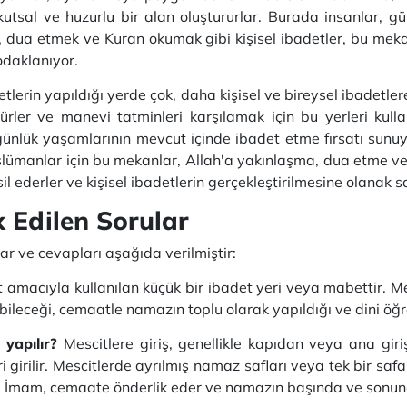
utsal ve huzurlu bir alan oluştururlar.
Burada insanlar, gü
dua etmek ve Kuran okumak gibi kişisel ibadetler, bu mek
odaklanıyor.
tlerin yapıldığı yerde çok, daha kişisel ve bireysel ibadetlere
rler ve manevi tatminleri karşılamak için bu yerleri kulla
n günlük yaşamlarının mevcut içinde ibadet etme fırsatı sunu
lümanlar için bu mekanlar, Allah'a yakınlaşma, dua etme ve
il ederler ve kişisel ibadetlerin gerçekleştirilmesine olanak s
 Edilen Sorular
ar ve cevapları aşağıda verilmiştir:
t amacıyla kullanılan küçük bir ibadet yeri veya mabettir.
Me
ileceği, cemaatle namazın toplu olarak yapıldığı ve dini öğreti
l yapılır?
Mescitlere giriş, genellikle kapıdan veya ana giri
 girilir.
Mescitlerde ayrılmış namaz safları veya tek bir safa 
.
İmam, cemaate önderlik eder ve namazın başında ve sonunda