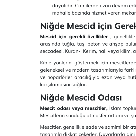
dayalıdır.
Camilerde ezan devam ediy
mahalle bazında hizmet veren mekanl
Niğde Mescid için Gere
Mescid için gerekli özellikler
, genellikl
arasında tuğla, taş, beton ve ahşap bulunu
seccadesi, Kuran-ı Kerim, halı veya kilim, 
Kıble yönlerini göstermek için mescitler
geleneksel ve modern tasarımlarıyla farklı
ve hoparlörler aracılığıyla ezan veya hu
karşılamasını sağlar.
Niğde Mescid Odası
Mescit odası veya mescitler,
İslam toplum
Mescitlerin sunduğu atmosfer ortamı ve şu 
Mescitler, genellikle sade ve samimi bir a
tasarımla dikkat çekerler.
Duvarlarda dini 