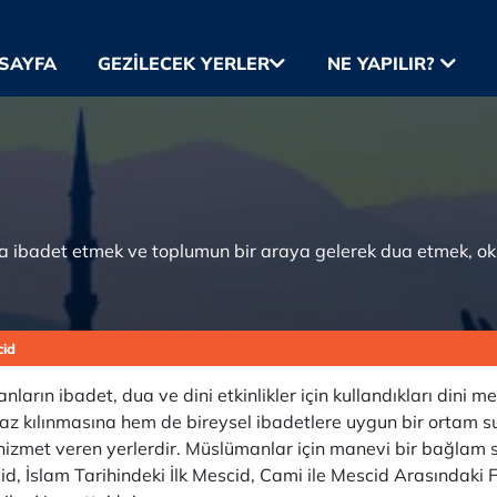
SAYFA
GEZILECEK YERLER
NE YAPILIR?
ya ibadet etmek ve toplumun bir araya gelerek dua etmek, o
cid
arın ibadet, dua ve dini etkinlikler için kullandıkları dini m
 kılınmasına hem de bireysel ibadetlere uygun bir ortam su
hizmet veren yerlerdir. Müslümanlar için manevi bir bağlam s
id, İslam Tarihindeki İlk Mescid, Cami ile Mescid Arasındaki 