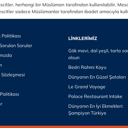
scitler, herhangi bir Müslüman tarafından kullanılabilir.
Mesci
scitler sadece Müslümanlar tarafından ibadet amacıyla kulla
k Politikası
LİNKLERİMİZ
Sorulan Sorular
Gök mavi, dal yeşil, tarla sa
mızda
olsun
im
Bedri Rahmi Koyu
k Sözleşmesi
Dünyanın En Güzel Şatoları
Le Grand Voyage
Politikası
Palace Restaurant Intake
er
Dünyanın En İyi Ekmekleri:
Şampiyon Türkiye