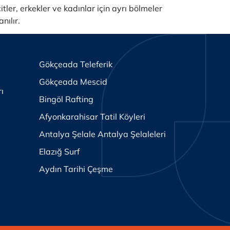
tler, erkekler ve kadınlar için ayrı bölmeler
nılır.
Gökçeada Teleferik
Gökçeada Mescid
rı
Bingöl Rafting
Afyonkarahisar Tatil Köyleri
Antalya Şelale Antalya Şelaleleri
Elazığ Surf
Aydın Tarihi Çeşme