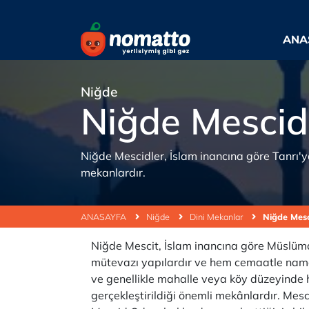
ANA
Niğde
Niğde Mescid
Niğde Mescidler, İslam inancına göre Tanrı'
mekanlardır.
ANASAYFA
Niğde
Dini Mekanlar
Niğde Mes
Niğde Mescit, İslam inancına göre Müslümanl
mütevazı yapılardır ve hem cemaatle namaz
ve genellikle mahalle veya köy düzeyinde 
gerçekleştirildiği önemli mekânlardır. Mesc