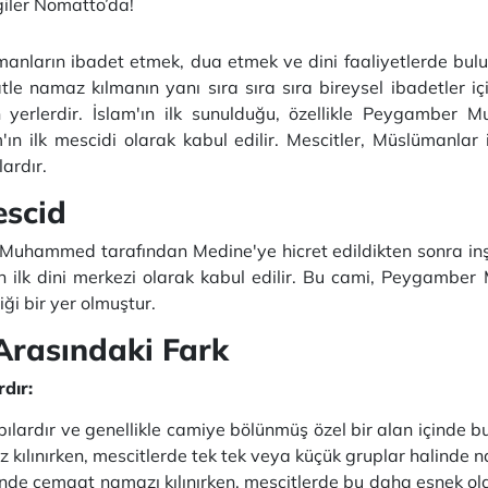
giler Nomatto’da!
nların ibadet etmek, dua etmek ve dini faaliyetlerde bulunma
 namaz kılmanın yanı sıra sıra sıra bireysel ibadetler için
 yerlerdir.
İslam'ın ilk sunulduğu, özellikle Peygamber 
ın ilk mescidi olarak kabul edilir.
Mescitler, Müslümanlar
ardır.
Mescid
hammed tarafından Medine'ye hicret edildikten sonra inş
ilk dini merkezi olarak kabul edilir.
Bu cami, Peygamber 
iği bir yer olmuştur.
 Arasındaki Fark
dır:
ılardır ve genellikle camiye bölünmüş özel bir alan içinde b
ılınırken, mescitlerde tek tek veya küçük gruplar halinde na
inde cemaat namazı kılınırken, mescitlerde bu daha esnek olab