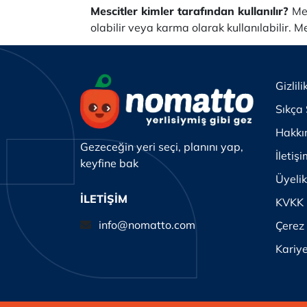
Mescitler kimler tarafından kullanılır?
Me
olabilir veya karma olarak kullanılabilir.
Me
Gizlili
Sıkça 
Hakkı
Gezeceğin yeri seçi, planını yap,
İletiş
keyfine bak
Üyeli
İLETİŞİM
KVKK
info@nomatto.com
Çerez 
Kariy