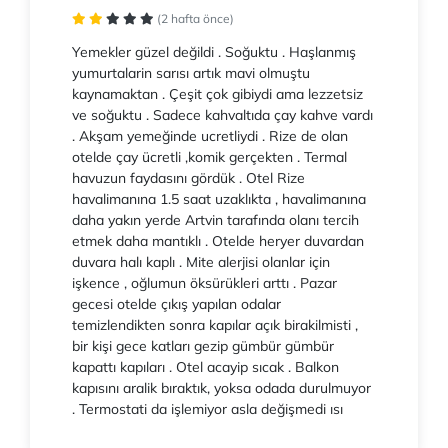
(2 hafta önce)
Yemekler güzel değildi . Soğuktu . Haşlanmış
yumurtalarin sarısı artık mavi olmuştu
kaynamaktan . Çeşit çok gibiydi ama lezzetsiz
ve soğuktu . Sadece kahvaltıda çay kahve vardı
. Akşam yemeğinde ucretliydi . Rize de olan
otelde çay ücretli ,komik gerçekten . Termal
havuzun faydasını gördük . Otel Rize
havalimanına 1.5 saat uzaklıkta , havalimanına
daha yakın yerde Artvin tarafında olanı tercih
etmek daha mantıklı . Otelde heryer duvardan
duvara halı kaplı . Mite alerjisi olanlar için
işkence , oğlumun öksürükleri arttı . Pazar
gecesi otelde çıkış yapılan odalar
temizlendikten sonra kapılar açık birakilmisti ,
bir kişi gece katları gezip gümbür gümbür
kapattı kapıları . Otel acayip sıcak . Balkon
kapısını aralik bıraktık, yoksa odada durulmuyor
. Termostati da işlemiyor asla değişmedi ısı