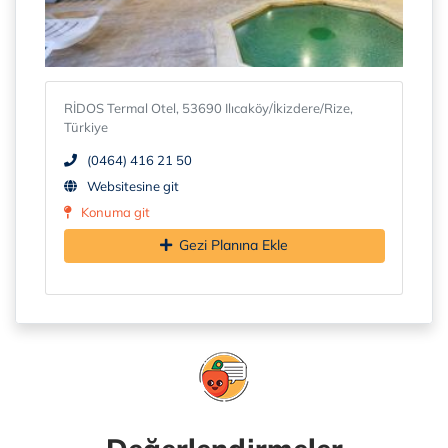
RİDOS Termal Otel, 53690 Ilıcaköy/İkizdere/Rize,
Türkiye
(0464) 416 21 50
Websitesine git
Konuma git
Gezi Planına Ekle