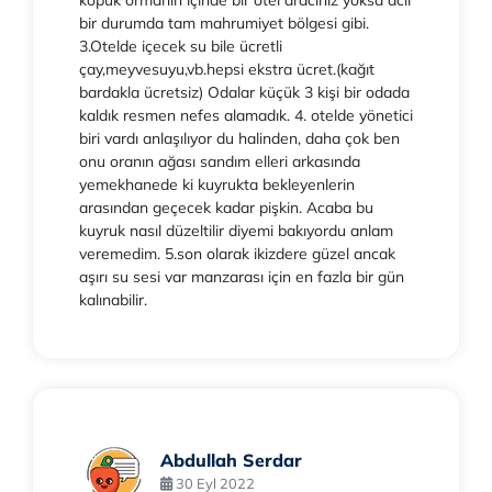
kopuk ormanın içinde bir otel aracınız yoksa acil
bir durumda tam mahrumiyet bölgesi gibi.
3.Otelde içecek su bile ücretli
çay,meyvesuyu,vb.hepsi ekstra ücret.(kağıt
bardakla ücretsiz) Odalar küçük 3 kişi bir odada
kaldık resmen nefes alamadık. 4. otelde yönetici
biri vardı anlaşılıyor du halinden, daha çok ben
onu oranın ağası sandım elleri arkasında
yemekhanede ki kuyrukta bekleyenlerin
arasından geçecek kadar pişkin. Acaba bu
kuyruk nasıl düzeltilir diyemi bakıyordu anlam
veremedim. 5.son olarak ikizdere güzel ancak
aşırı su sesi var manzarası için en fazla bir gün
kalınabilir.
Abdullah Serdar
30 Eyl 2022