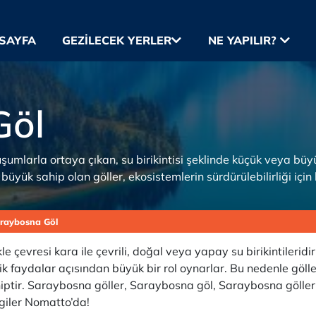
SAYFA
GEZILECEK YERLER
NE YAPILIR?
Göl
mlarla ortaya çıkan, su birikintisi şeklinde küçük veya büyük 
üyük sahip olan göller, ekosistemlerin sürdürülebilirliği için kr
raybosna Göl
ikle çevresi kara ile çevrili, doğal veya yapay su birikintilerid
mik faydalar açısından büyük bir rol oynarlar. Bu nedenle göll
sahiptir. Saraybosna göller, Saraybosna göl, Saraybosna göll
lgiler Nomatto’da!