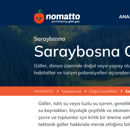
ANA
Saraybosna
Saraybosna 
Göller, dünya üzerinde doğal veya yapay oluşu
habitatlar ve turizm potansiyelleri açısından b
ANASAYFA
Saraybosna
Doğal Güzellikler
Sa
Göller, tatlı su veya tuzlu su içeren, genell
su kaynakları, biyolojik çeşitlilik ve ekono
çevre ve toplumlar için kritik bir öneme 
tektonik göller hakkında merak ettiğiniz bi