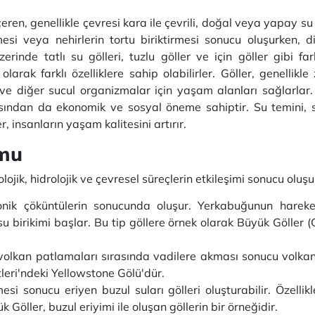
ren, genellikle çevresi kara ile çevrili, doğal veya yapay su bir
imesi veya nehirlerin tortu biriktirmesi sonucu oluşurken, d
rinde tatlı su gölleri, tuzlu göller ve için göller gibi fa
arak farklı özelliklere sahip olabilirler. Göller, genellikle z
ar ve diğer sucul organizmalar için yaşam alanları sağlarlar.
açısından da ekonomik ve sosyal öneme sahiptir. Su temini, 
, insanların yaşam kalitesini artırır.
umu
jeolojik, hidrolojik ve çevresel süreçlerin etkileşimi sonucu oluş
onik çöküntülerin sonucunda oluşur. Yerkabuğunun hareket
u birikimi başlar. Bu tip göllere örnek olarak Büyük Göller 
 volkan patlamaları sırasında vadilere akması sonucu volkani
tleri'ndeki Yellowstone Gölü'dür.
esi sonucu eriyen buzul suları gölleri oluşturabilir. Özelli
Göller, buzul eriyimi ile oluşan göllerin bir örneğidir.