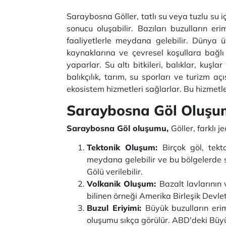
Saraybosna Göller, tatlı su veya tuzlu su içe
sonucu oluşabilir. Bazıları buzulların er
faaliyetlerle meydana gelebilir. Dünya üze
kaynaklarına ve çevresel koşullara bağlı ol
yaparlar. Su altı bitkileri, balıklar, kuşl
balıkçılık, tarım, su sporları ve turizm 
ekosistem hizmetleri sağlarlar. Bu hizmetler
Saraybosna Göl Oluş
Saraybosna Göl oluşumu,
Göller, farklı 
Tektonik Oluşum:
Birçok göl, tekt
meydana gelebilir ve bu bölgelerde s
Gölü verilebilir.
Volkanik Oluşum:
Bazalt lavlarının
bilinen örneği Amerika Birleşik Devle
Buzul Eriyimi:
Büyük buzulların erim
oluşumu sıkça görülür. ABD'deki Büyük 