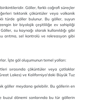
ikintileridir. Göller, farklı coğrafi süreçler
iğerleri tektonik çöküntüler veya volkanik
rklı türde göller bulunur. Bu göller, suyun
engin bir biyolojik çeşitliliğe ev sahipliği
 Göller, su kaynağı olarak kullanıldığı gibi
su arıtma, sel kontrolü ve rekreasyon gibi
urlar. İşte göl oluşumunun temel yolları:
leri sırasında çöküntüler veya çatlaklar
(Great Lakes) ve Kaliforniya'daki Büyük Tuz
k göller meydana gelebilir. Bu göllerin en
kle buzul dönemi sonlarında bu tür göllerin