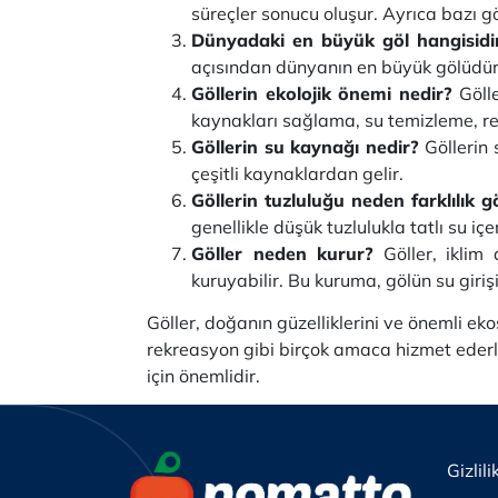
süreçler sonucu oluşur. Ayrıca bazı g
Dünyadaki en büyük göl hangisid
açısından dünyanın en büyük gölüdür
Göllerin ekolojik önemi nedir?
Gölle
kaynakları sağlama, su temizleme, rekr
Göllerin su kaynağı nedir?
Göllerin
çeşitli kaynaklardan gelir.
Göllerin tuzluluğu neden farklılık g
genellikle düşük tuzlulukla tatlı su içe
Göller neden kurur?
Göller, iklim d
kuruyabilir. Bu kuruma, gölün su giri
Göller, doğanın güzelliklerini ve önemli e
rekreasyon gibi birçok amaca hizmet ederle
için önemlidir.
Gizlili