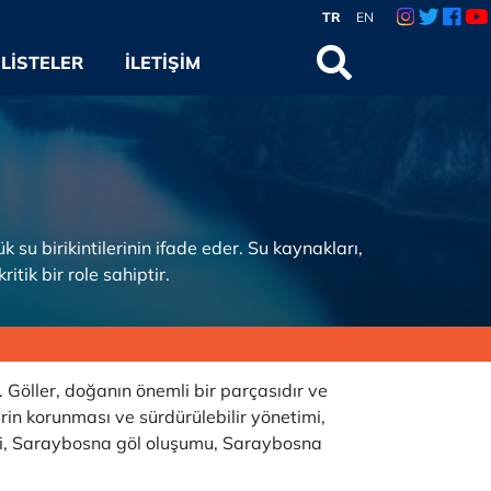
TR
EN
LISTELER
İLETIŞIM
su birikintilerinin ifade eder. Su kaynakları,
itik bir role sahiptir.
ir. Göller, doğanın önemli bir parçasıdır ve
erin korunması ve sürdürülebilir yönetimi,
eri, Saraybosna göl oluşumu, Saraybosna