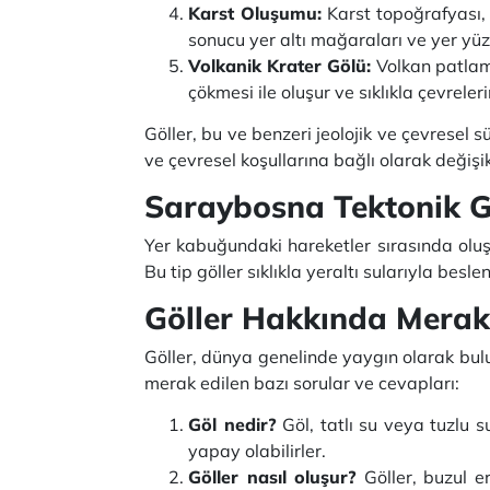
Karst Oluşumu:
Karst topoğrafyası, 
sonucu yer altı mağaraları ve yer yüzey
Volkanik Krater Gölü:
Volkan patlamal
çökmesi ile oluşur ve sıklıkla çevreler
Göller, bu ve benzeri jeolojik ve çevresel sü
ve çevresel koşullarına bağlı olarak değişikl
Saraybosna Tektonik G
Yer kabuğundaki hareketler sırasında oluşa
Bu tip göller sıklıkla yeraltı sularıyla besle
Göller Hakkında Merak
Göller, dünya genelinde yaygın olarak bulun
merak edilen bazı sorular ve cevapları:
Göl nedir?
Göl, tatlı su veya tuzlu s
yapay olabilirler.
Göller nasıl oluşur?
Göller, buzul er