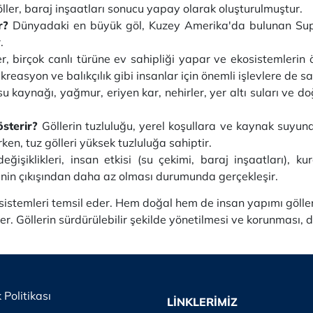
öller, baraj inşaatları sonucu yapay olarak oluşturulmuştur.
ir?
Dünyadaki en büyük göl, Kuzey Amerika'da bulunan Super
.
r, birçok canlı türüne ev sahipliği yapar ve ekosistemlerin ö
easyon ve balıkçılık gibi insanlar için önemli işlevlere de sah
 su kaynağı, yağmur, eriyen kar, nehirler, yer altı suları ve
österir?
Göllerin tuzluluğu, yerel koşullara ve kaynak suyuna
rken, tuz gölleri yüksek tuzluluğa sahiptir.
eğişiklikleri, insan etkisi (su çekimi, baraj inşaatları), k
şinin çıkışından daha az olması durumunda gerçekleşir.
kosistemleri temsil eder. Hem doğal hem de insan yapımı gölle
r. Göllerin sürdürülebilir şekilde yönetilmesi ve korunması, 
k Politikası
LİNKLERİMİZ