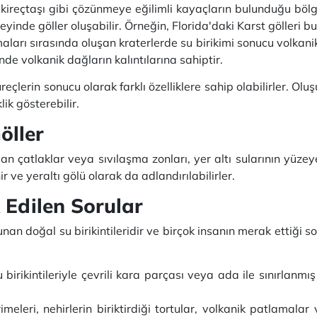
kireçtaşı gibi çözünmeye eğilimli kayaçların bulunduğu böl
inde göller oluşabilir. Örneğin, Florida'daki Karst gölleri bu 
arı sırasında oluşan kraterlerde su birikimi sonucu volkanik k
inde volkanik dağların kalıntılarına sahiptir.
reçlerin sonucu olarak farklı özelliklere sahip olabilirler. Ol
ik gösterebilir.
öller
n çatlaklar veya sıvılaşma zonları, yer altı sularının yüzey
nir ve yeraltı gölü olarak da adlandırılabilirler.
 Edilen Sorular
an doğal su birikintileridir ve birçok insanın merak ettiği s
u birikintileriyle çevrili kara parçası veya ada ile sınırlanm
imeleri, nehirlerin biriktirdiği tortular, volkanik patlamalar 