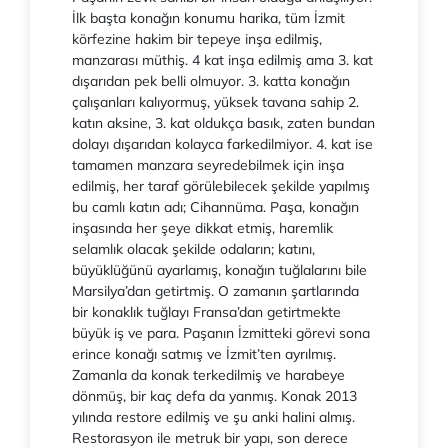
İlk başta konağın konumu harika, tüm İzmit
körfezine hakim bir tepeye inşa edilmiş,
manzarası müthiş. 4 kat inşa edilmiş ama 3. kat
dışarıdan pek belli olmuyor. 3. katta konağın
çalışanları kalıyormuş, yüksek tavana sahip 2.
katın aksine, 3. kat oldukça basık, zaten bundan
dolayı dışarıdan kolayca farkedilmiyor. 4. kat ise
tamamen manzara seyredebilmek için inşa
edilmiş, her taraf görülebilecek şekilde yapılmış
bu camlı katın adı; Cihannüma. Paşa, konağın
inşasında her şeye dikkat etmiş, haremlik
selamlık olacak şekilde odaların; katını,
büyüklüğünü ayarlamış, konağın tuğlalarını bile
Marsilya’dan getirtmiş. O zamanın şartlarında
bir konaklık tuğlayı Fransa’dan getirtmekte
büyük iş ve para. Paşanın İzmitteki görevi sona
erince konağı satmış ve İzmit’ten ayrılmış.
Zamanla da konak terkedilmiş ve harabeye
dönmüş, bir kaç defa da yanmış. Konak 2013
yılında restore edilmiş ve şu anki halini almış.
Restorasyon ile metruk bir yapı, son derece