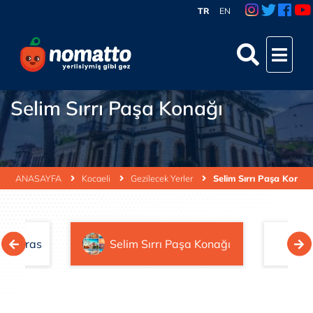
TR
EN
Selim Sırrı Paşa Konağı
ANASAYFA
Kocaeli
Gezilecek Yerler
Selim Sırrı Paşa Konağı
am Teras
Selim Sırrı Paşa Konağı