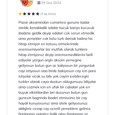
29 Oca 2024
(3 ay önce)
Pazar aksamindan cumartesi gunune kadar
otelde konakladik odalar kucuk banyo kucucuk
ibadete geldik deyip odalari cok sorun etmedik
ama yemekler cok kotu turk damak tadina hic
hitap etmiyor en kotusu etmelerinide
onemsemiyorlar biz mutfak olarak turklere
hitap etmiyoruz deyip onemsemediklerini belli
ediyolar yorgun argin aksam yemegine
geliyosun butun gun ac kaliyosun bir yorgunluk
cayi istiyosun aaa birde bakiyosun cay icin para
istiyolar sicak su bile yok cayini icebilecegin
turkler olarak caya duskun oldugumuzu biliyolar
ama cozmek icin en ufak bir cabalari yok en
buyuk sikintilardan biri dusunun butun gun
gunesin bagrinda ibadet etmissiniz bir cay
hayali kuruyosunuz ama otele geliyosunuz
aldiginiz cevap cay ucretli yemeklere gelince
firinlanmis patates balik pilav firinlanmis et