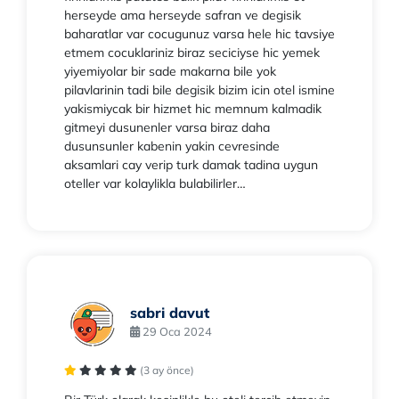
herseyde ama herseyde safran ve degisik
baharatlar var cocugunuz varsa hele hic tavsiye
etmem cocuklariniz biraz seciciyse hic yemek
yiyemiyolar bir sade makarna bile yok
pilavlarinin tadi bile degisik bizim icin otel ismine
yakismiycak bir hizmet hic memnum kalmadik
gitmeyi dusunenler varsa biraz daha
dusunsunler kabenin yakin cevresinde
aksamlari cay verip turk damak tadina uygun
oteller var kolaylikla bulabilirler…
sabri davut
29 Oca 2024
(3 ay önce)