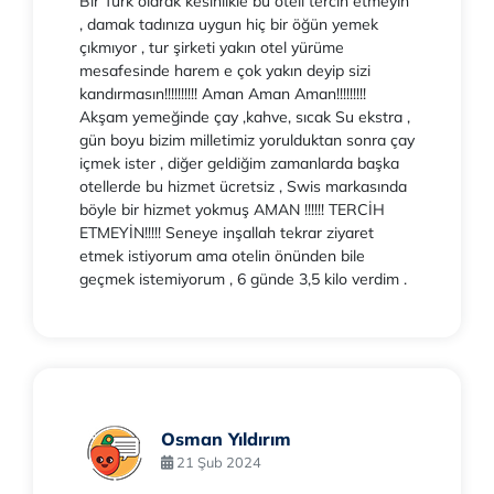
Bir Türk olarak kesinlikle bu oteli tercih etmeyin
, damak tadınıza uygun hiç bir öğün yemek
çıkmıyor , tur şirketi yakın otel yürüme
mesafesinde harem e çok yakın deyip sizi
kandırmasın!!!!!!!!!! Aman Aman Aman!!!!!!!!!
Akşam yemeğinde çay ,kahve, sıcak Su ekstra ,
gün boyu bizim milletimiz yorulduktan sonra çay
içmek ister , diğer geldiğim zamanlarda başka
otellerde bu hizmet ücretsiz , Swis markasında
böyle bir hizmet yokmuş AMAN !!!!!! TERCİH
ETMEYİN!!!!! Seneye inşallah tekrar ziyaret
etmek istiyorum ama otelin önünden bile
geçmek istemiyorum , 6 günde 3,5 kilo verdim .
Osman Yıldırım
21 Şub 2024