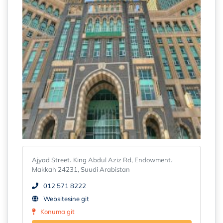
Ajyad Street، King Abdul Aziz Rd, Endowment،
Makkah 24231, Suudi Arabistan
012 571 8222
Websitesine git
Konuma git