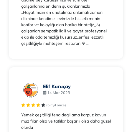
Usame bey kardeşimize ve tüm otel
çalışanlarına en derin şükranlarımızla
..Hayatımızın en unutulmaz anlamalı zaman
diliminde kendimizi evimizde hissetirmenin
konfor ve kolaylığı olan harika bir otel(^_^)
çalışanları sempatik ilgili ve gayet profesyonel
ekip ile oda temizliği kusursuz..enfes lezzetli
çeşitliliğiyle muhteşem restoran 🌹…
Elif Karaçay
14 Mar 2023
(bir yıl önce)
Yemek çeşitliliği fena değil ama karpuz kavun
muz filan olsa ve tatlılar başarılı olsa daha güzel
olurdu