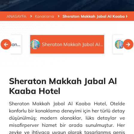
ANASAYFA
Konaklama
Sheraton Makkah Jabal Al Kaaba Hote
Hilton Makkah Convention Hotel
Sheraton Makkah Jabal Al Kaaba Hotel
Pu
Sheraton Makkah Jabal Al
Kaaba Hotel
Sheraton Makkah Jabal Al Kaaba Hotel, Otelde
konforlu bir konaklama deneyimi için her türlü detay
düşünülmüş; modern olanaklar, lüks detaylar ve
misafirperver hizmet bir arada sunulmuştur. Her
zevke ve ihtiyaca uygun olarak tasarlanmış geniş