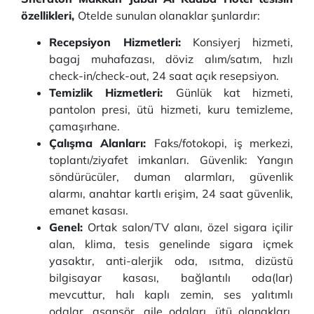
özellikleri,
Otelde sunulan olanaklar şunlardır:
Recepsiyon Hizmetleri:
Konsiyerj hizmeti,
bagaj muhafazası, döviz alım/satım, hızlı
check-in/check-out, 24 saat açık resepsiyon.
Temizlik Hizmetleri:
Günlük kat hizmeti,
pantolon presi, ütü hizmeti, kuru temizleme,
çamaşırhane.
Çalışma Alanları:
Faks/fotokopi, iş merkezi,
toplantı/ziyafet imkanları. Güvenlik: Yangın
söndürücüler, duman alarmları, güvenlik
alarmı, anahtar kartlı erişim, 24 saat güvenlik,
emanet kasası.
Genel:
Ortak salon/TV alanı, özel sigara içilir
alan, klima, tesis genelinde sigara içmek
yasaktır, anti-alerjik oda, ısıtma, dizüstü
bilgisayar kasası, bağlantılı oda(lar)
mevcuttur, halı kaplı zemin, ses yalıtımlı
odalar, asansör, aile odaları, ütü olanakları,