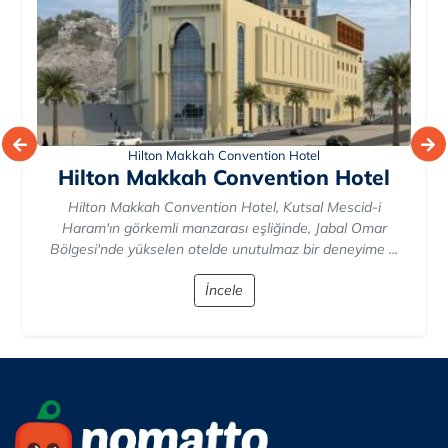
Hilton Suites Makkah
Hilton Suites Makkah
Hilton Suites Makkah, Mekke'nin kalbinde yükselen Hilton
Suite Makkah, muhteşem Mescid-i Haram manzarasıyla
göz kamaştırıyor. Modern tasarımıyla konforu ...
İncele