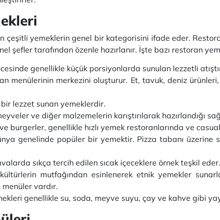
ekleri
 çeşitli yemeklerin genel bir kategorisini ifade eder. Restor
nel şefler tarafından özenle hazırlanır. İşte bazı restoran yem
esinde genellikle küçük porsiyonlarda sunulan lezzetli atıştı
n menülerinin merkezini oluşturur. Et, tavuk, deniz ürünleri
ı bir lezzet sunan yemeklerdir.
eyveler ve diğer malzemelerin karıştırılarak hazırlandığı sağl
ve burgerler, genellikle hızlı yemek restoranlarında ve casua
nya genelinde popüler bir yemektir. Pizza tabanı üzerine so
valarda sıkça tercih edilen sıcak içeceklere örnek teşkil eder
 kültürlerin mutfağından esinlenerek etnik yemekler sunarl
 menüler vardır.
kleri genellikle su, soda, meyve suyu, çay ve kahve gibi ya
üleri