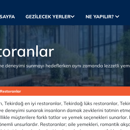
SAYFA
GEZILECEK YERLER
NE YAPILIR?
toranlar
yeme deneyimi sunmayı hedeflerken aynı zamanda lezzetli yem
 Restoranlar
 Tekirdağ en iyi restoranlar, Tekirdağ lüks restoranlar, Tekir
 ve deneyimi sunarak insanların damak zevklerini tatmin etmek
ellikle müşterilere farklı tatlar ve yemek seçenekleri sunarla
 önemli unsurlardır. Restoranlar; aile yemekleri, romantik akş