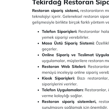
Tekirdağ Restoran Sipa
Restoran sipariş sistemi,
restoranların mü
teknolojiyi içerir. Geleneksel restoran sip
gelişmesiyle birlikte birçok farklı yöntem 
Telefon Siparişleri:
Restoranlar hala 
yemek siparişi verebilirler.
Masa Üstü Sipariş Sistemi:
Özellik
geçerler.
Online Sipariş ve Teslimat Uygula
uygulamalar, müşterilere restoran m
Restoran Web Siteleri:
Restoranlar,
menüyü inceleyip online sipariş verebi
Kiosk Siparişleri:
Bazı restoranlar,
siparişlerini verirler.
Telefon Uygulamaları:
Restoranlar, 
verme kolaylığı sağlar.
Restoran sipariş sistemleri,
restor
sunulmasını sağlamak için önemlidir. A