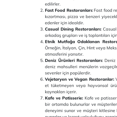
edilirler.
Fast Food Restoranları:
Fast food re
kızartması, pizza ve benzeri yiyecekler
edenler için idealdir.
Casual Dining Restoranları:
Casual d
arkadaş grupları ve iş toplantıları için
Etnik Mutfağa Odaklanan Restora
Örneğin, İtalyan, Çin, Hint veya Meksi
atmosferini yansıtır.
Deniz Ürünleri Restoranları:
Deniz ü
deniz mahsulleri menülerin vazgeçil
sevenler için popülerdir.
Vejetaryen ve Vegan Restoranlar:
V
et tüketmeyen veya hayvansal ürünle
kaynakları içerir.
Kafe ve Patisserie:
Kafe ve patisserie
bir ortamda bulunurlar ve müşteriler
deneyimi sunar ve müşteri kitlesine h
oynarlar ve lezzet yolculuğunu zenginl