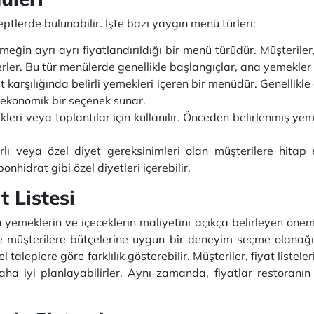
eptlerde bulunabilir. İşte bazı yaygın menü türleri:
eğin ayrı ayrı fiyatlandırıldığı bir menü türüdür. Müşteriler
erler. Bu tür menülerde genellikle başlangıçlar, ana yemekler ve
yat karşılığında belirli yemekleri içeren bir menüdür. Genellikle
 ekonomik bir seçenek sunar.
kleri veya toplantılar için kullanılır. Önceden belirlenmiş ye
rlı veya özel diyet gereksinimleri olan müşterilere hitap
nhidrat gibi özel diyetleri içerebilir.
 Listesi
 yemeklerin ve içeceklerin maliyetini açıkça belirleyen öneml
 ve müşterilere bütçelerine uygun bir deneyim seçme olanağı s
 taleplere göre farklılık gösterebilir. Müşteriler, fiyat liste
aha iyi planlayabilirler. Aynı zamanda, fiyatlar restoranın