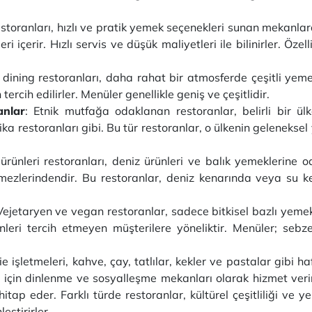
storanları, hızlı ve pratik yemek seçenekleri sunan mekanla
i içerir. Hızlı servis ve düşük maliyetleri ile bilinirler. Özel
ining restoranları, daha rahat bir atmosferde çeşitli yemekl
 tercih edilirler. Menüler genellikle geniş ve çeşitlidir.
nlar
: Etnik mutfağa odaklanan restoranlar, belirli bir ü
ka restoranları gibi. Bu tür restoranlar, o ülkenin geleneksel
rünleri restoranları, deniz ürünleri ve balık yemeklerine oda
mezlerindendir. Bu restoranlar, deniz kenarında veya su ke
ejetaryen ve vegan restoranlar, sadece bitkisel bazlı yemekl
ri tercih etmeyen müşterilere yöneliktir. Menüler; sebzele
 işletmeleri, kahve, çay, tatlılar, kekler ve pastalar gibi haf
 için dinlenme ve sosyalleşme mekanları olarak hizmet verirl
itap eder. Farklı türde restoranlar, kültürel çeşitliliği ve 
eştirirler.