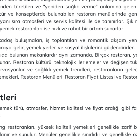
sinden türetilen ve "yeniden sağlık verme" anlamına gelen 
tür ve konseptlerde bulunabilen restoran menülerinde gene
anı sıra atmosferi ve servis kalitesi ile de tanınırlar. Şık 
 yemek restoranları ise hızlı ve rahat bir ortam sunarlar.
kadaş buluşmaları, iş toplantıları ve romantik akşam yemek
ya gelir, yemek yerler ve sosyal ilişkilerini güçlendirirler. R
ıda bulunan mekanlardır aynı zamanda. Birçok restoran, yere
sunar. Restoran kültürü, teknolojik ilerlemeler ve değişen tüke
ervasyonlar ve sağlıklı yemek trendleri, restoranların gele
mekleri, Restoran Menüleri, Restoran Fiyat Listesi ve Restoran
leri
mek türü, atmosfer, hizmet kalitesi ve fiyat aralığı gibi fakt
:
ng restoranları, yüksek kaliteli yemekleri genellikle zarif
nır ve sunulur. Menüler genellikle sınırlıdır ve genellikle ö