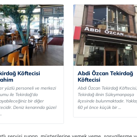
kirdağ Köftecisi
Abdi Özcan Tekirdağ
rahim
Köftecisi
er yüzlü personeli ve merkezi
Abdi Özcan Tekirdağ Köftecisi,
umu ile Tekirdağ'da
Tekirdağ ilinin Süleymanpaşa
ayabileceğiniz bir diğer
ilçesinde bulunmaktadır. Yakla
tecidir. Deniz kenarında güzel
60 yıl önce küçük bir ...
..
tlı servisi sunan, müşterilerine yemek yeme, sosyalleşme ve