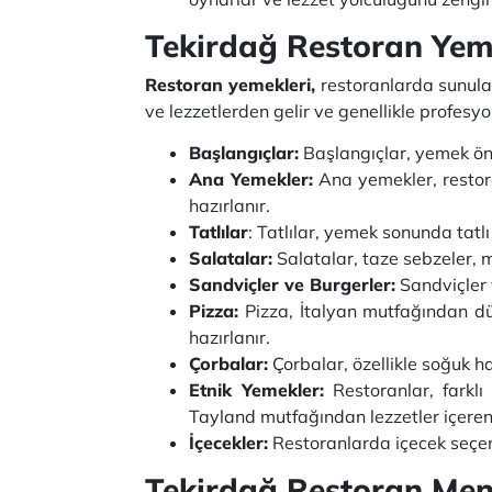
Tekirdağ Restoran Yem
Restoran yemekleri,
restoranlarda sunulan
ve lezzetlerden gelir ve genellikle profesyo
Başlangıçlar:
Başlangıçlar, yemek önc
Ana Yemekler:
Ana yemekler, restora
hazırlanır.
Tatlılar
: Tatlılar, yemek sonunda tatl
Salatalar:
Salatalar, taze sebzeler, m
Sandviçler ve Burgerler:
Sandviçler 
Pizza:
Pizza, İtalyan mutfağından dü
hazırlanır.
Çorbalar:
Çorbalar, özellikle soğuk ha
Etnik Yemekler:
Restoranlar, farklı
Tayland mutfağından lezzetler içeren
İçecekler:
Restoranlarda içecek seçene
Tekirdağ Restoran Men