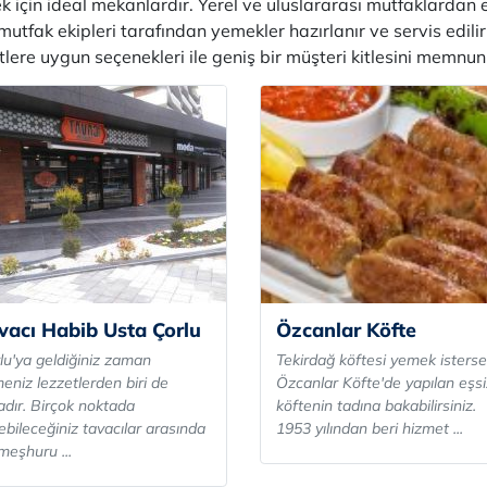
mek için ideal mekanlardır. Yerel ve uluslararası mutfaklardan
 mutfak ekipleri tarafından yemekler hazırlanır ve servis edilir
etlere uygun seçenekleri ile geniş bir müşteri kitlesini memnu
vacı Habib Usta Çorlu
Özcanlar Köfte
lu'ya geldiğiniz zaman
Tekirdağ köftesi yemek isterse
eniz lezzetlerden biri de
Özcanlar Köfte'de yapılan eşsi
adır. Birçok noktada
köftenin tadına bakabilirsiniz.
ebileceğiniz tavacılar arasında
1953 yılından beri hizmet ...
meşhuru ...