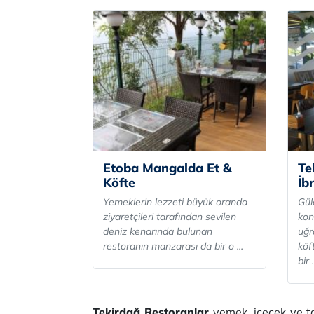
Etoba Mangalda Et &
Te
Köfte
İb
Yemeklerin lezzeti büyük oranda
Gül
ziyaretçileri tarafından sevilen
kon
deniz kenarında bulunan
uğr
restoranın manzarası da bir o ...
köf
bir .
Tekirdağ Restoranlar
yemek, içecek ve ta