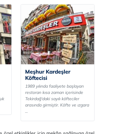
Meşhur Kardeşler
Köftecisi
1989 yılında faaliyete başlayan
restoran kısa zaman içerisinde
şık
Tekirdağ'daki sayılı köfteciler
arasında girmiştir. Köfte ve ızgara
...
 özel etkinlikler için mekân sağlayan özel