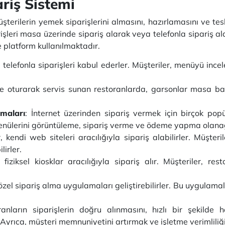
riş Sistemi
şterilerin yemek siparişlerini almasını, hazırlamasını ve tes
arişleri masa üzerinde sipariş alarak veya telefonla sipariş
ve platform kullanılmaktadır.
telefonla siparişleri kabul ederler. Müşteriler, menüyü ince
le oturarak servis sunan restoranlarda, garsonlar masa başı
maları
: İnternet üzerinden sipariş vermek için birçok po
enülerini görüntüleme, sipariş verme ve ödeme yapma olana
 kendi web siteleri aracılığıyla sipariş alabilirler. Müşter
lirler.
 fiziksel kiosklar aracılığıyla sipariş alır. Müşteriler, res
özel sipariş alma uygulamaları geliştirebilirler. Bu uygulamal
anların siparişlerin doğru alınmasını, hızlı bir şekilde
yrıca, müşteri memnuniyetini artırmak ve işletme verimliliğini