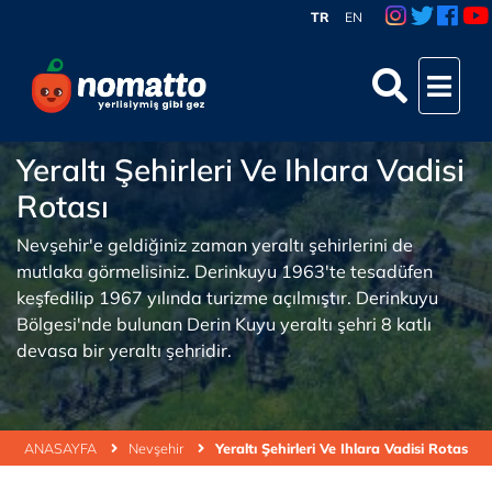
TR
EN
Yeraltı Şehirleri Ve Ihlara Vadisi
Rotası
Nevşehir'e geldiğiniz zaman yeraltı şehirlerini de
mutlaka görmelisiniz. Derinkuyu 1963'te tesadüfen
keşfedilip 1967 yılında turizme açılmıştır. Derinkuyu
Bölgesi'nde bulunan Derin Kuyu yeraltı şehri 8 katlı
devasa bir yeraltı şehridir.
ANASAYFA
Nevşehir
Yeraltı Şehirleri Ve Ihlara Vadisi Rotası