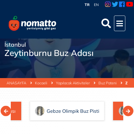
TR
EN
İstanbul
Zeytinburnu Buz Adası
ANASAYFA
Kocaeli
Yapılacak Aktiviteler
Buz Pateni
Zeyt
z Adası
Gebze Olimpik Buz Pisti
Z