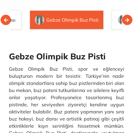
z Adası
Gebze Olimpik Buz Pisti
Z
Gebze Olimpik Buz Pisti
Gebze Olimpik Buz Pisti, spor ve eğlenceyi
buluşturan modern bir tesistir. Türkiye'nin nadir
olimpik standartlara sahip buz pistlerinden biri olan
bu mekan, buz pateni tutkunlarına ve ailelere keyifli
anlar yaşatıyor. Profesyonelce tasarlanmış buz
pistinde, her seviyeden ziyaretçi kendine uygun
aktiviteler bulabilir. Buz pateni yapmanın yanı sıra
buz hokeyi, buz dansı ve artistik patinaj gibi çeşitli
etkinliklerle kışın serinliğini hissetmek mümkün.