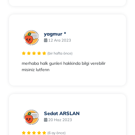
yagmur *
12 Ara 2023
(bir hafta önce)
merhaba halk gunleri hakkinda bilgi verebilir
misiniz lutfenn
Sedat ARSLAN
20 Haz 2023
(6 ay önce)