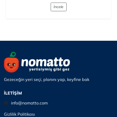
Gebze Olimpik Buz Pisti, spor ve eğlenceyi buluşturan
modern bir tesistir. Türkiye'nin nadir olimpik standartlara
sahip buz pistlerinden ...
İncele
Gezeceğin yeri seçi, planını yap, keyfine bak
İLETİŞİM
info@nomatto.com
Gizlilik Politikası