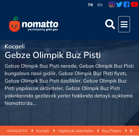
TR
EN
Kocaeli
Gebze Olimpik Buz Pisti
Gebze Olimpik Buz Pisti nerede, Gebze Olimpik Buz Pisti
bungalova nasıl gidilir, Gebze Olimpik Buz Pisti fiyatı,
Gebze Olimpik Buz Pisti özellikler, Gebze Olimpik Buz
Pisti yapılacak aktiviteler, Gebze Olimpik Buz Pisti
yakınlarında gezilecek yerler hakkında detaylı açıklama
Nomatto'da...
ANASAYFA
Kocaeli
Yapılacak Aktiviteler
Buz Pateni
Gebz