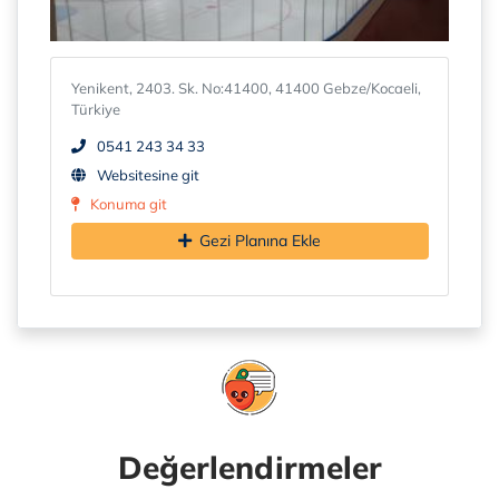
Yenikent, 2403. Sk. No:41400, 41400 Gebze/Kocaeli,
Türkiye
0541 243 34 33
Websitesine git
Konuma git
Gezi Planına Ekle
Değerlendirmeler