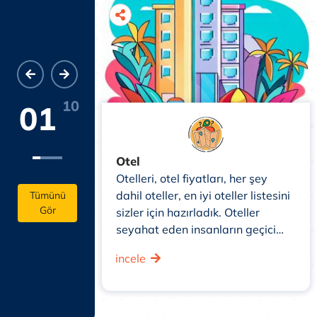
10
01
Otel
evleri,
Otelleri, otel fiyatları, her şey
ov evler,
dahil oteller, en iyi oteller listesini
Tümünü
Gör
eri listesini
sizler için hazırladık. Oteller
k. Bungalov
seyahat eden insanların geçici
llikle tek veya
olarak konaklayabilecekleri,
incele
l çevreye
genellikle ücret karşılığında
edilen küçük
hizmet veren bir konaklama tesisi
e tatil köyleri,
veya işletmesidir. Oteller,
eya doğal
turistler, iş seyahati yapanlar,