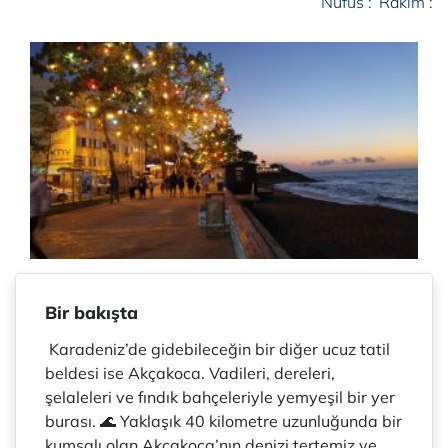
Nüfus :
Rakım :
Bir bakışta
Karadeniz’de gidebileceğin bir diğer ucuz tatil
beldesi ise Akçakoca. Vadileri, dereleri,
şelaleleri ve fındık bahçeleriyle yemyeşil bir yer
burası. 🌊 Yaklaşık 40 kilometre uzunluğunda bir
kumsalı olan Akçakoca’nın denizi tertemiz ve