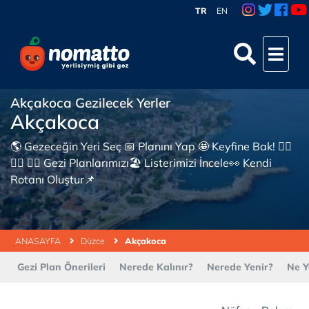
TR
EN
Akçakoca Gezilecek Yerler
Akçakoca
🌎 Gezeceğin Yeri Seç 📅 Planını Yap 🤩 Keyfine Bak! 👇🏼
👇🏼 👇🏼 Gezi Planlarımızı🏖 Listerimizi İncele👀 Kendi
Rotanı Oluştur📌
ANASAYFA
Düzce
Akçakoca
Gezi Plan Önerileri
Nerede Kalınır?
Nerede Yenir?
Ne Y