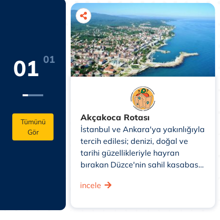
01
01
Akçakoca Rotası
Tümünü
İstanbul ve Ankara'ya yakınlığıyla
Gör
tercih edilesi; denizi, doğal ve
tarihi güzellikleriyle hayran
bırakan Düzce'nin sahil kasabası
Akçakoca'ya bir gününüzü
incele
mutlaka ayırmalısınız.