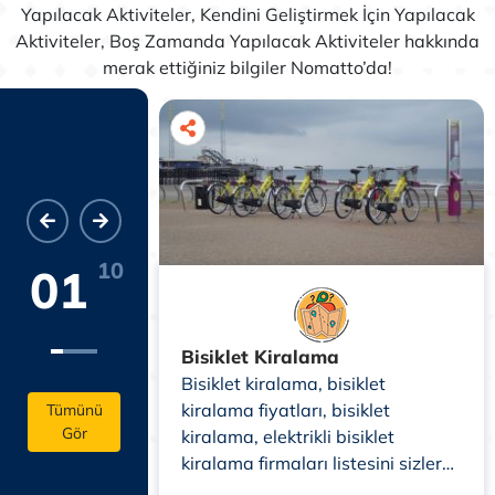
Yapılacak Aktiviteler, Kendini Geliştirmek İçin Yapılacak
Aktiviteler, Boş Zamanda Yapılacak Aktiviteler hakkında
merak ettiğiniz bilgiler Nomatto’da!
10
01
Bisiklet Kiralama
afari turu
Bisiklet kiralama, bisiklet
arı hakkında
kiralama fiyatları, bisiklet
Tümünü
Gör
azırladık.
kiralama, elektrikli bisiklet
, vahşi
kiralama firmaları listesini sizler
ve macera
için hazırladık. Bisiklet kiralama,