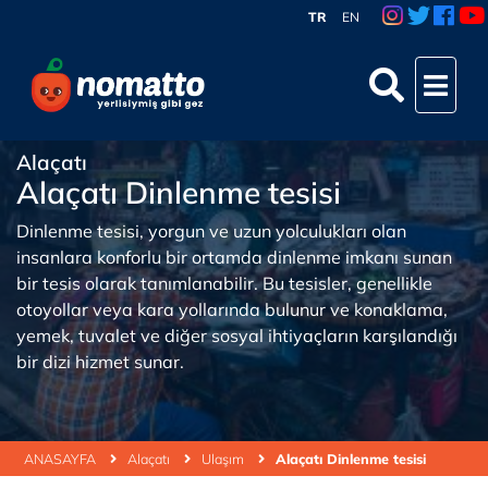
TR
EN
Alaçatı
Alaçatı Dinlenme tesisi
Dinlenme tesisi, yorgun ve uzun yolculukları olan
insanlara konforlu bir ortamda dinlenme imkanı sunan
bir tesis olarak tanımlanabilir. Bu tesisler, genellikle
otoyollar veya kara yollarında bulunur ve konaklama,
yemek, tuvalet ve diğer sosyal ihtiyaçların karşılandığı
bir dizi hizmet sunar.
ANASAYFA
Alaçatı
Ulaşım
Alaçatı Dinlenme tesisi