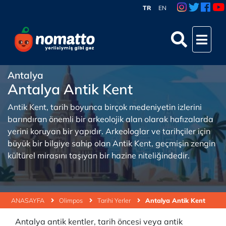
TR
EN
Antalya
Antalya Antik Kent
Antik Kent, tarih boyunca birçok medeniyetin izlerini
barındıran önemli bir arkeolojik alan olarak hafızalarda
yerini koruyan bir yapıdır. Arkeologlar ve tarihçiler için
büyük bir bilgiye sahip olan Antik Kent, geçmişin zengin
kültürel mirasını taşıyan bir hazine niteliğindedir.
ANASAYFA
Olimpos
Tarihi Yerler
Antalya Antik Kent
Antalya antik kentler, tarih öncesi veya antik