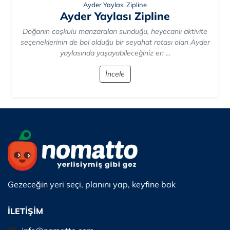
Ayder Yaylası Zipline
Ayder Yaylası Zipline
Doğanın coşkulu manzaraları sunduğu, heyecanlı aktivite
seçeneklerinin de bol olduğu bir seyahat rotası olan Ayder
yaylasında yaşayabileceğiniz en ...
İncele
Gezeceğin yeri seçi, planını yap, keyfine bak
İLETİŞİM