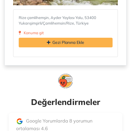
Rize çamlihemşin, Ayder Yaylası Yolu, 53400
Yukarışimşirli/Çamlihemsin/Rize, Türkiye
Konuma git
Gezi Planına Ekle
Değerlendirmeler
Google Yorumlarda 8 yorumun
ortalaması 4.6