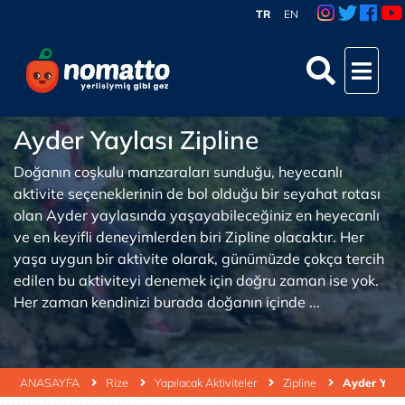
TR
EN
Ayder Yaylası Zipline
Doğanın coşkulu manzaraları sunduğu, heyecanlı
aktivite seçeneklerinin de bol olduğu bir seyahat rotası
olan Ayder yaylasında yaşayabileceğiniz en heyecanlı
ve en keyifli deneyimlerden biri Zipline olacaktır. Her
yaşa uygun bir aktivite olarak, günümüzde çokça tercih
edilen bu aktiviteyi denemek için doğru zaman ise yok.
Her zaman kendinizi burada doğanın içinde ...
ANASAYFA
Rize
Yapılacak Aktiviteler
Zipline
Ayder Yayla