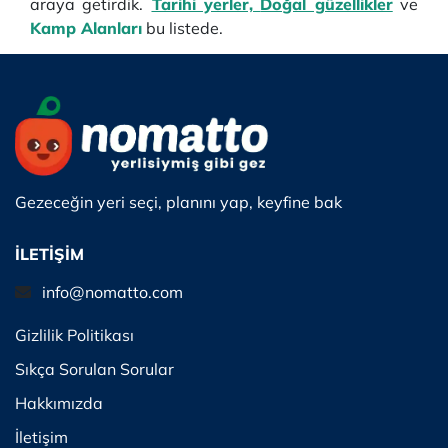
araya getirdik.
Tarihi yerler,
Doğal güzellikler
ve
Kamp Alanları
bu listede.
Gezeceğin yeri seçi, planını yap, keyfine bak
İLETİŞİM
info@nomatto.com
Gizlilik Politikası
Sıkça Sorulan Sorular
Hakkımızda
İletişim