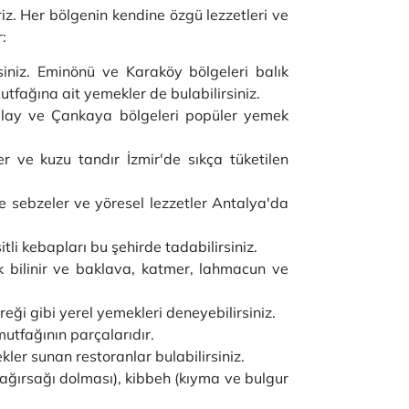
iz. Her bölgenin kendine özgü lezzetleri ve
:
rsiniz. Eminönü ve Karaköy bölgeleri balık
tfağına ait yemekler de bulabilirsiniz.
zılay ve Çankaya bölgeleri popüler yemek
er ve kuzu tandır İzmir'de sıkça tüketilen
aze sebzeler ve yöresel lezzetler Antalya'da
li kebapları bu şehirde tadabilirsiniz.
k bilinir ve baklava, katmer, lahmacun ve
eği gibi yerel yemekleri deneyebilirsiniz.
mutfağının parçalarıdır.
er sunan restoranlar bulabilirsiniz.
ağırsağı dolması), kibbeh (kıyma ve bulgur