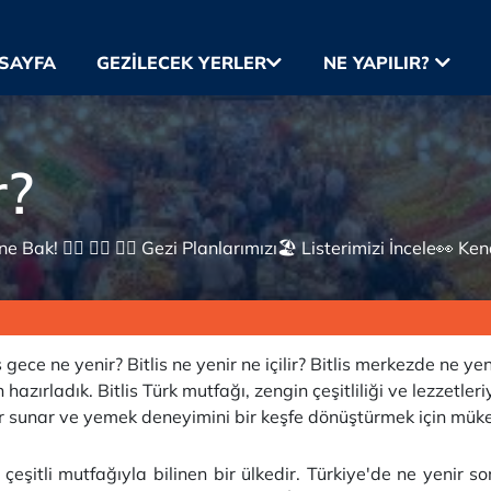
SAYFA
GEZILECEK YERLER
NE YAPILIR?
r?
 Bak! 👇🏼 👇🏼 👇🏼 Gezi Planlarımızı🏖 Listerimizi İncele👀 Ke
s gece ne yenir? Bitlis ne yenir ne içilir? Bitlis merkezde ne ye
 hazırladık. Bitlis Türk mutfağı, zengin çeşitliliği ve lezzetle
ar sunar ve yemek deneyimini bir keşfe dönüştürmek için mü
çeşitli mutfağıyla bilinen bir ülkedir. Türkiye'de ne yenir s