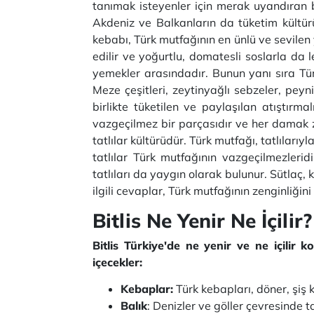
tanımak isteyenler için merak uyandıran 
Akdeniz ve Balkanların da tüketim kültürün
kebabı, Türk mutfağının en ünlü ve sevilen ye
edilir ve yoğurtlu, domatesli soslarla da le
yemekler arasındadır. Bunun yanı sıra Tür
Meze çeşitleri, zeytinyağlı sebzeler, peynir
birlikte tüketilen ve paylaşılan atıştır
vazgeçilmez bir parçasıdır ve her damak ze
tatlılar kültürüdür. Türk mutfağı, tatlılarıy
tatlılar Türk mutfağının vazgeçilmezleri
tatlıları da yaygın olarak bulunur. Sütlaç, k
ilgili cevaplar, Türk mutfağının zenginliğini v
Bitlis Ne Yenir Ne İçilir?
Bitlis Türkiye'de ne yenir ve ne içilir
içecekler:
Kebaplar:
Türk kebapları, döner, şiş 
Balık
: Denizler ve göller çevresinde ta