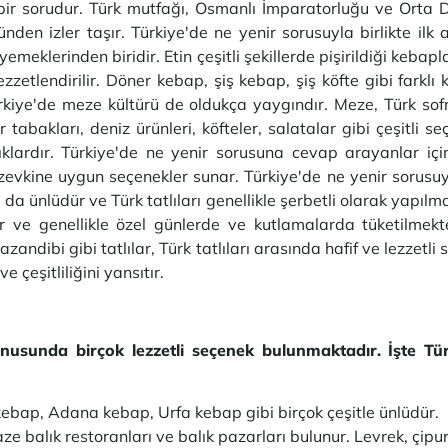
bir sorudur. Türk mutfağı, Osmanlı İmparatorluğu ve Orta D
den izler taşır. Türkiye'de ne yenir sorusuyla birlikte ilk
meklerinden biridir. Etin çeşitli şekillerde pişirildiği kebapla
zzetlendirilir. Döner kebap, şiş kebap, şiş köfte gibi farklı k
kiye'de meze kültürü de oldukça yaygındır. Meze, Türk sofra
 tabakları, deniz ürünleri, köfteler, salatalar gibi çeşitli se
malıklardır. Türkiye'de ne yenir sorusuna cevap arayanlar i
vkine uygun seçenekler sunar. Türkiye'de ne yenir sorusuyla i
la da ünlüdür ve Türk tatlıları genellikle şerbetli olarak yapıl
dir ve genellikle özel günlerde ve kutlamalarda tüketilm
azandibi gibi tatlılar, Türk tatlıları arasında hafif ve lezzetl
e çeşitliliğini yansıtır.
 konusunda birçok lezzetli seçenek bulunmaktadır. İşte Tü
kebap, Adana kebap, Urfa kebap gibi birçok çeşitle ünlüdür.
ze balık restoranları ve balık pazarları bulunur. Levrek, çipura