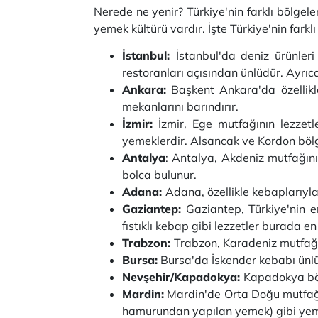
Nerede ne yenir? Türkiye'nin farklı bölgel
yemek kültürü vardır. İşte Türkiye'nin fark
İstanbul:
İstanbul'da deniz ürünleri
restoranları açısından ünlüdür. Ayrıc
Ankara:
Başkent Ankara'da özellikl
mekanlarını barındırır.
İzmir:
İzmir, Ege mutfağının lezzetle
yemeklerdir. Alsancak ve Kordon bölg
Antalya
: Antalya, Akdeniz mutfağının
bolca bulunur.
Adana:
Adana, özellikle kebaplarıyla
Gaziantep:
Gaziantep, Türkiye'nin e
fıstıklı kebap gibi lezzetler burada en
Trabzon:
Trabzon, Karadeniz mutfağın
Bursa:
Bursa'da İskender kebabı ünlüd
Nevşehir/Kapadokya:
Kapadokya bölg
Mardin:
Mardin'de Orta Doğu mutfağın
hamurundan yapılan yemek) gibi yem