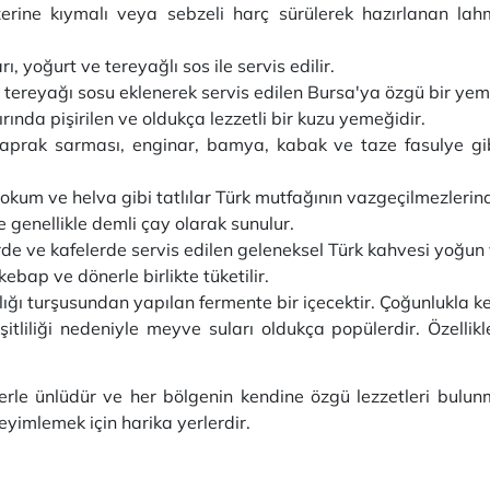
rine kıymalı veya sebzeli harç sürülerek hazırlanan lah
, yoğurt ve tereyağlı sos ile servis edilir.
e tereyağı sosu eklenerek servis edilen Bursa'ya özgü bir yem
ırında pişirilen ve oldukça lezzetli bir kuzu yemeğidir.
aprak sarması, enginar, bamya, kabak ve taze fasulye gibi
okum ve helva gibi tatlılar Türk mutfağının vazgeçilmezlerin
ve genellikle demli çay olarak sunulur.
de ve kafelerde servis edilen geleneksel Türk kahvesi yoğun 
kebap ve dönerle birlikte tüketilir.
lığı turşusundan yapılan fermente bir içecektir. Çoğunlukla ke
şitliliği nedeniyle meyve suları oldukça popülerdir. Özellik
lerle ünlüdür ve her bölgenin kendine özgü lezzetleri bulunm
neyimlemek için harika yerlerdir.