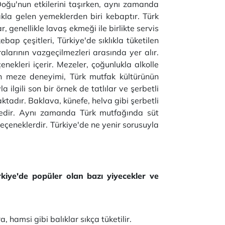
oğu'nun etkilerini taşırken, aynı zamanda
 akla gelen yemeklerden biri kebaptır. Türk
r, genellikle lavaş ekmeği ile birlikte servis
ebap çeşitleri, Türkiye'de sıklıkla tüketilen
larının vazgeçilmezleri arasında yer alır.
çenekleri içerir. Mezeler, çoğunlukla alkolle
çin meze deneyimi, Türk mutfak kültürünün
lgili son bir örnek de tatlılar ve şerbetli
maktadır. Baklava, künefe, helva gibi şerbetli
ektedir. Aynı zamanda Türk mutfağında süt
i seçeneklerdir. Türkiye'de ne yenir sorusuyla
rkiye'de popüler olan bazı yiyecekler ve
, hamsi gibi balıklar sıkça tüketilir.