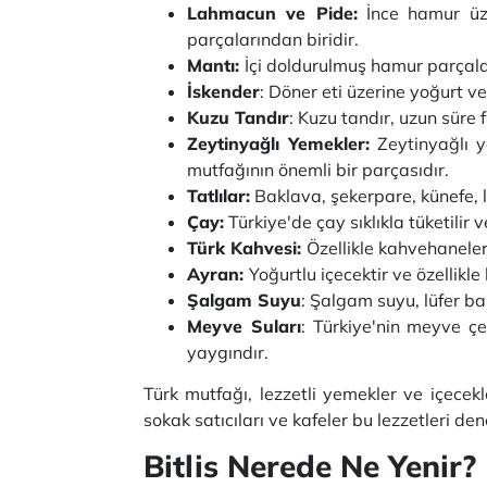
Lahmacun ve Pide:
İnce hamur üze
parçalarından biridir.
Mantı:
İçi doldurulmuş hamur parçaları
İskender
: Döner eti üzerine yoğurt v
Kuzu Tandır
: Kuzu tandır, uzun süre f
Zeytinyağlı Yemekler:
Zeytinyağlı y
mutfağının önemli bir parçasıdır.
Tatlılar:
Baklava, şekerpare, künefe, l
Çay:
Türkiye'de çay sıklıkla tüketilir 
Türk Kahvesi:
Özellikle kahvehaneler
Ayran:
Yoğurtlu içecektir ve özellikle 
Şalgam Suyu
: Şalgam suyu, lüfer ba
Meyve Suları
: Türkiye'nin meyve çe
yaygındır.
Türk mutfağı, lezzetli yemekler ve içecek
sokak satıcıları ve kafeler bu lezzetleri de
Bitlis Nerede Ne Yenir?