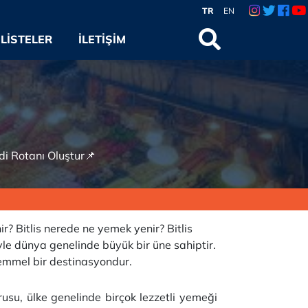
TR
EN
LISTELER
İLETIŞIM
ndi Rotanı Oluştur📌
nir? Bitlis nerede ne yemek yenir? Bitlis
riyle dünya genelinde büyük bir üne sahiptir.
kemmel bir destinasyondur.
orusu, ülke genelinde birçok lezzetli yemeği