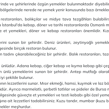
erinde ve şehirlerinde özgün yemekler bulunmaktadır diyebilir
lı bölgelerinde nerede ne yemek yenir konusunda bazı örnekler
 restoranları, balıkçılar ve midye tava tezgâhları bulabili
a İstanbul'da kebap, döner ve tarihi restoranlarda Osmanlı mu
e et yemekleri, döner ve kebap restoranları önemlidir. Kı
rini sunan bir şehirdir. Deniz ürünleri, zeytinyağlı yemekl
esinde birçok restoran bulunur.
 tadını çıkarabileceğiniz bir şehirdir. Balık restoranları, t
 ünlüdür. Adana kebap, ciğer kebap ve kıyma kebap gibi çeşit
n ünlü yemeklerini sunan bir şehirdir. Antep mutfağı olara
 iyi şekilde bulunur.
ın lezzetlerini sunar. Mısır ekmeği, hamsi, kuymak ve laz bör
ür. Ayrıca marmelatlı, şerbetli tatlılar ve pideler de Bursa 
esinde güveçte et yemekleri ve testi kebabı gibi özel yemekl
a ait lezzetleri tadabilirsiniz. Kuzu tandır, mumbar (kuzu b
ekler meşhurdur.