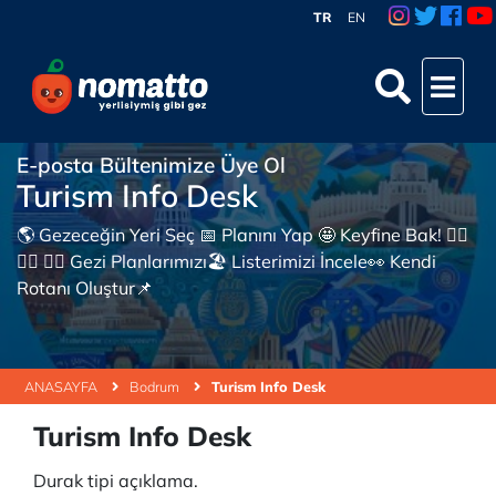
TR
EN
E-posta Bültenimize Üye Ol
Turism Info Desk
🌎 Gezeceğin Yeri Seç 📅 Planını Yap 🤩 Keyfine Bak! 👇🏼
👇🏼 👇🏼 Gezi Planlarımızı🏖 Listerimizi İncele👀 Kendi
Rotanı Oluştur📌
ANASAYFA
Bodrum
Turism Info Desk
Turism Info Desk
Durak tipi açıklama.