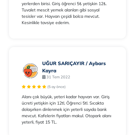
yerlerden birisi. Giriş öğrenci 5₺ yetişkin 12₺.
Tuvalet mescit yemek alanları gibi sosyal
tesisler var. Hayvan çeşidi bolca mevcut.
Kesinlikle tavsiye ederim.
UĞUR SARIÇAYIR / Aybars
Kayra
31 Tem 2022
(5 ay önce)
Alanı çok büyük, yeteri kadar hayvan var. Giriş
ücreti yetişkin için 12tl, Öğrenci 5tl. Sıcakta
dolaşırken dinlenmek için yeterli sayıda bank
mevcut. Kafelerin fiyatları makul. Otopark alanı
yeterli, fiyat 15 TL.