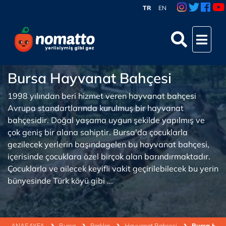
TR
EN
Bursa Hayvanat Bahçesi
1998 yılından beri hizmet veren hayvanat bahçesi
Avrupa standartlarında kurulmuş bir hayvanat
bahçesidir. Doğal yaşama uygun şekilde yapılmış ve
çok geniş bir alana sahiptir. Bursa'da çocuklarla
gezilecek yerlerin başındagelen bu hayvanat bahçesi,
içerisinde çocuklara özel birçok alan barındırmaktadır.
Çocuklarla ve ailecek keyifli vakit geçirilebilecek bu yerin
bünyesinde Türk köyü gibi ...
ANASAYFA
Bursa
Parklar
Hayvanat Bahçesi
Bursa Hay