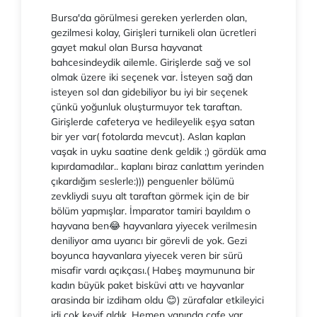
Bursa'da görülmesi gereken yerlerden olan,
gezilmesi kolay, Girişleri turnikeli olan ücretleri
gayet makul olan Bursa hayvanat
bahcesindeydik ailemle. Girişlerde sağ ve sol
olmak üzere iki seçenek var. İsteyen sağ dan
isteyen sol dan gidebiliyor bu iyi bir seçenek
çünkü yoğunluk oluşturmuyor tek taraftan.
Girişlerde cafeterya ve hedileyelik eşya satan
bir yer var( fotolarda mevcut). Aslan kaplan
vaşak in uyku saatine denk geldik ;) gördük ama
kıpırdamadılar.. kaplanı biraz canlattım yerinden
çıkardığım seslerle:))) penguenler bölümü
zevkliydi suyu alt taraftan görmek için de bir
bölüm yapmışlar. İmparator tamiri bayıldım o
hayvana ben😂 hayvanlara yiyecek verilmesin
deniliyor ama uyarıcı bir görevli de yok. Gezi
boyunca hayvanlara yiyecek veren bir sürü
misafir vardı açıkçası.( Habeş maymununa bir
kadın büyük paket bisküvi attı ve hayvanlar
arasinda bir izdiham oldu 😊) zürafalar etkileyici
idi çok keyif aldık. Hemen yanında cafe var