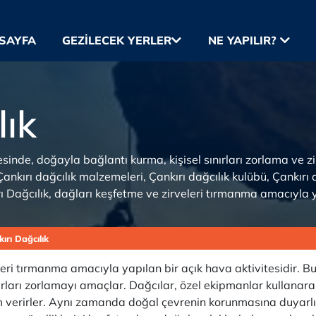
SAYFA
GEZILECEK YERLER
NE YAPILIR?
lık
 ötesinde, doğayla bağlantı kurma, kişisel sınırları zorlama ve
ankırı dağcılık malzemeleri, Çankırı dağcılık kulübü, Çankırı d
ırı Dağcılık, dağları keşfetme ve zirveleri tırmanma amacıyla ya
ırı Dağcılık
leri tırmanma amacıyla yapılan bir açık hava aktivitesidir. Bu
sınırları zorlamayı amaçlar. Dağcılar, özel ekipmanlar kullanara
m verirler. Aynı zamanda doğal çevrenin korunmasına duyarlıd