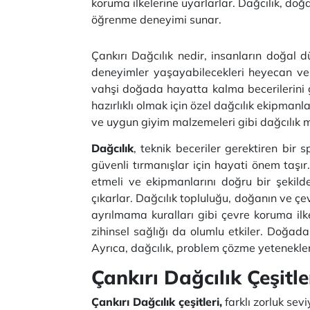
koruma ilkelerine uyarlarlar. Dağcılık, doğ
öğrenme deneyimi sunar.
Çankırı Dağcılık nedir, insanların doğal d
deneyimler yaşayabilecekleri heyecan veri
vahşi doğada hayatta kalma becerilerini ge
hazırlıklı olmak için özel dağcılık ekipman
ve uygun giyim malzemeleri gibi dağcılık m
Dağcılık
, teknik beceriler gerektiren bir 
güvenli tırmanışlar için hayati önem taşır
etmeli ve ekipmanlarını doğru bir şekild
çıkarlar. Dağcılık topluluğu, doğanın ve çe
ayrılmama kuralları gibi çevre koruma ilke
zihinsel sağlığı da olumlu etkiler. Doğada g
Ayrıca, dağcılık, problem çözme yetenekleri
Çankırı Dağcılık Çeşitle
Çankırı Dağcılık çeşitleri,
farklı zorluk seviy