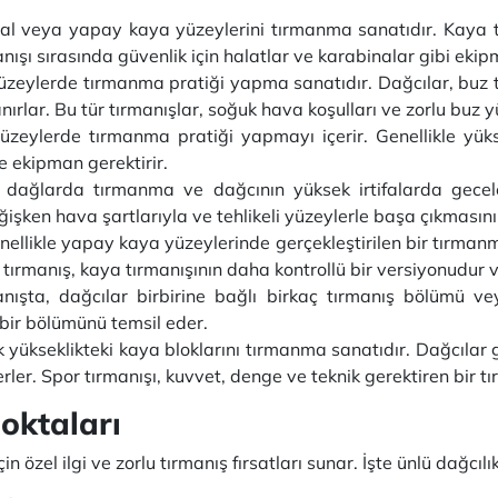
l veya yapay kaya yüzeylerini tırmanma sanatıdır. Kaya tır
anışı sırasında güvenlik için halatlar ve karabinalar gibi ekip
üzeylerde tırmanma pratiği yapma sanatıdır. Dağcılar, buz t
anırlar. Bu tür tırmanışlar, soğuk hava koşulları ve zorlu buz y
yüzeylerde tırmanma pratiği yapmayı içerir. Genellikle yük
ve ekipman gerektirir.
ek dağlarda tırmanma ve dağcının yüksek irtifalarda gecel
ğişken hava şartlarıyla ve tehlikeli yüzeylerle başa çıkmasını 
enellikle yapay kaya yüzeylerinde gerçekleştirilen bir tırma
f tırmanış, kaya tırmanışının daha kontrollü bir versiyonudur v
ışta, dağcılar birbirine bağlı birkaç tırmanış bölümü veya
 bir bölümünü temsil eder.
ük yükseklikteki kaya bloklarını tırmanma sanatıdır. Dağcılar
ler. Spor tırmanışı, kuvvet, denge ve teknik gerektiren bir tı
oktaları
için özel ilgi ve zorlu tırmanış fırsatları sunar. İşte ünlü dağcıl