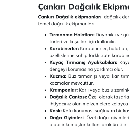
Çankırı Dağcılık Ekipm
Çankırı Dağcılık ekipmanları
, dağcılık de
temel dağcılık ekipmanları:
Tırmanma Halatları:
Dayanıklı ve güv
türleri ve koşulları için kullanılır.
Karabinerler:
Karabinerler, halatları,
özelliklerine sahip farklı tipte karabin
Kayaç Tırmanış Ayakkabıları:
Kayaç
dengeyi korumasına yardımcı olur.
Kazma:
Buz tırmanışı veya kar tırm
kazmalar mevcuttur.
Kramponlar:
Karlı veya buzlu zeminle
Dağcılık Çantası:
Özel olarak tasarl
ihtiyacınız olan malzemelere kolayca 
Kask:
Kafa koruması sağlayan bir kask
Dağcı Giyimleri
: Özel dağcı giyimle
alabilir kumaşlar kullanılarak üretilir.