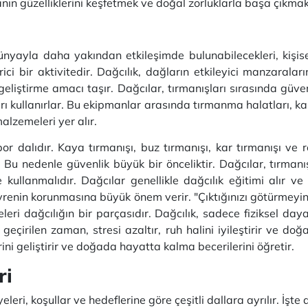
anın güzelliklerini keşfetmek ve doğal zorluklarla başa çıkmak
ünyayla daha yakından etkileşimde bulunabilecekleri, kişise
ci bir aktivitedir. Dağcılık, dağların etkileyici manzaralar
liştirme amacı taşır. Dağcılar, tırmanışları sırasında güven
ları kullanırlar. Bu ekipmanlar arasında tırmanma halatları, k
alzemeleri yer alır.
spor dalıdır. Kaya tırmanışı, buz tırmanışı, kar tırmanışı ve
. Bu nedenle güvenlik büyük bir önceliktir. Dağcılar, tırmanı
e kullanmalıdır. Dağcılar genellikle dağcılık eğitimi alır 
vrenin korunmasına büyük önem verir. "Çıktığınızı götürmeyin,
leri dağcılığın bir parçasıdır. Dağcılık, sadece fiziksel da
eçirilen zaman, stresi azaltır, ruh halini iyileştirir ve doğa
ni geliştirir ve doğada hayatta kalma becerilerini öğretir.
ri
eleri, koşullar ve hedeflerine göre çeşitli dallara ayrılır. İşte d