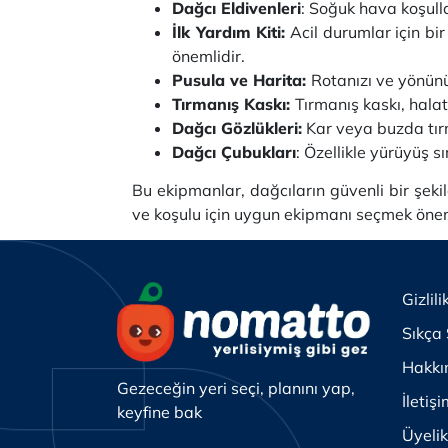
Dağcı Eldivenleri
: Soğuk hava koşulla
İlk Yardım Kiti:
Acil durumlar için bir
önemlidir.
Pusula ve Harita:
Rotanızı ve yönünü
Tırmanış Kaskı:
Tırmanış kaskı, hala
Dağcı Gözlükleri:
Kar veya buzda tırm
Dağcı Çubukları
: Özellikle yürüyüş 
Bu ekipmanlar, dağcıların güvenli bir şek
ve koşulu için uygun ekipmanı seçmek öneml
Gizlili
Sıkça 
Hakkı
Gezeceğin yeri seçi, planını yap,
İletiş
keyfine bak
Üyeli