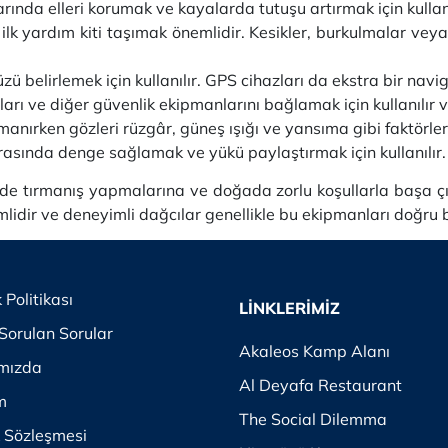
rında elleri korumak ve kayalarda tutuşu artırmak için kullanı
 ilk yardım kiti taşımak önemlidir. Kesikler, burkulmalar vey
zü belirlemek için kullanılır. GPS cihazları da ekstra bir nav
tları ve diğer güvenlik ekipmanlarını bağlamak için kullanıl
anırken gözleri rüzgâr, güneş ışığı ve yansıma gibi faktörlere
sırasında denge sağlamak ve yükü paylaştırmak için kullanılır.
ilde tırmanış yapmalarına ve doğada zorlu koşullarla başa çı
idir ve deneyimli dağcılar genellikle bu ekipmanları doğru bi
k Politikası
LİNKLERİMİZ
Sorulan Sorular
Akaleos Kamp Alanı
mızda
Al Deyafa Restaurant
im
The Social Dilemma
k Sözleşmesi