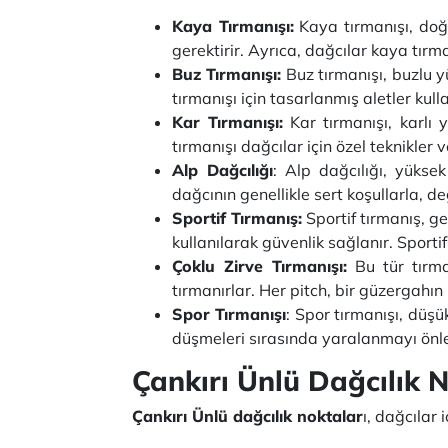
Kaya Tırmanışı:
Kaya tırmanışı, doğa
gerektirir. Ayrıca, dağcılar kaya tırm
Buz Tırmanışı:
Buz tırmanışı, buzlu y
tırmanışı için tasarlanmış aletler kull
Kar Tırmanışı:
Kar tırmanışı, karlı 
tırmanışı dağcılar için özel teknikler 
Alp Dağcılığı
: Alp dağcılığı, yüks
dağcının genellikle sert koşullarla, de
Sportif Tırmanış:
Sportif tırmanış, g
kullanılarak güvenlik sağlanır. Sporti
Çoklu Zirve Tırmanışı:
Bu tür tırman
tırmanırlar. Her pitch, bir güzergahın
Spor Tırmanışı
: Spor tırmanışı, düş
düşmeleri sırasında yaralanmayı önler
Çankırı Ünlü Dağcılık N
Çankırı Ünlü dağcılık noktalar
ı, dağcılar 