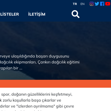
TR
EN
LISTELER
İLETIŞIM
 zirveye ulaşıldığında başarı duygusunu
ağcılık ekipmanları, Çankırı dağcılık eğitimi
pılan bir ...
 spor, doğanın güzelliklerini keşfetmeyi,
k zorlu koşullarla başa çıkarlar ve
ırlar ve "izlerden ayrılmama" gibi çevre