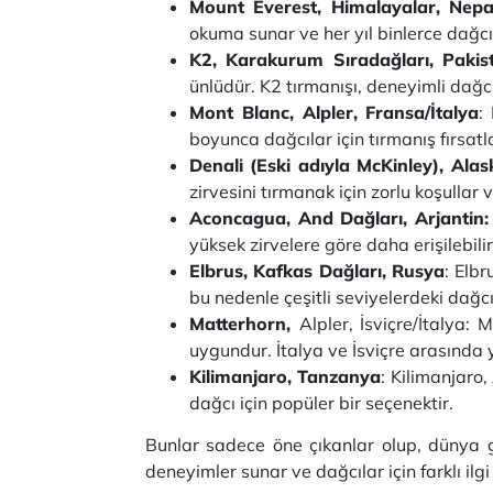
Mount Everest, Himalayalar, Nepa
okuma sunar ve her yıl binlerce dağc
K2, Karakurum Sıradağları, Pakist
ünlüdür. K2 tırmanışı, deneyimli dağcı
Mont Blanc, Alpler, Fransa/İtalya
:
boyunca dağcılar için tırmanış fırsatl
Denali (Eski adıyla McKinley), Ala
zirvesini tırmanak için zorlu koşullar v
Aconcagua, And Dağları, Arjantin
yüksek zirvelere göre daha erişilebilir
Elbrus, Kafkas Dağları, Rusya
: Elbr
bu nedenle çeşitli seviyelerdeki dağcıl
Matterhorn,
Alpler, İsviçre/İtalya: 
uygundur. İtalya ve İsviçre arasında y
Kilimanjaro, Tanzanya
: Kilimanjaro,
dağcı için popüler bir seçenektir.
Bunlar sadece öne çıkanlar olup, dünya g
deneyimler sunar ve dağcılar için farklı ilg