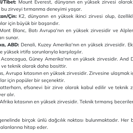
l/Tibet:
Mount Everest, dünyanın en yüksek zirvesi olarak
ı bu zirveyi tırmanma deneyimi yaşar.
an/Çin:
K2, dünyanın en yüksek ikinci zirvesi olup, özellikle
lar için büyük bir başarıdır.
 Mont Blanc, Batı Avrupa'nın en yüksek zirvesidir ve Alpler'i
arı sunar.
ska, ABD:
Denali, Kuzey Amerika'nın en yüksek zirvesidir. 
e yüksek irtifa sorunlarıyla karşılaşılır.
:
Aconcagua, Güney Amerika'nın en yüksek zirvesidir. And Da
 ve teknik olarak daha basittir.
us, Avrupa kıtasının en yüksek zirvesidir. Zirvesine ulaşmak i
ar için popüler bir seçenektir.
Matterhorn, efsanevi bir zirve olarak kabul edilir ve teknik 
er alır.
 Afrika kıtasının en yüksek zirvesidir. Teknik tırmanış beceri
enelinde birçok ünlü dağcılık noktası bulunmaktadır. Her b
i alanlarına hitap eder.