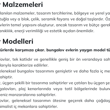
 Malzemeleri
anılan malzemeler, tasarım tercihlerine, bölgeye ve yerel yap
uğla vey a blok, çelik, seramik fayans ve doğal taşlardır. Öz
vlerin temel yapısını oluşturur, ancak tasarım ve bütçe gere
lılık, enerji verimliliği ve estetik açıdan önemlidir.
 Modelleri
türlerde karşımıza çıkar. bungalov evlerin yaygın model tür
vlar, tek katlıdır ve genellikle geniş bir ön verandaya sahip
rıyla karakterize edilirler.
leneksel bungalov tasarımını genişletir ve daha fazla iç me
ahiptir.
üçgen şekilli bir tasarıma sahiptirler ve çatıları bu üçgen şe
alovları, plaj kenarlarında veya tatil bölgelerinde bulun
niz manzaralarına sahiptirler.
vlar, geleneksel tasarımın ötesine geçerek daha çağdaş 
malist iç mekanlara sahiptirler.