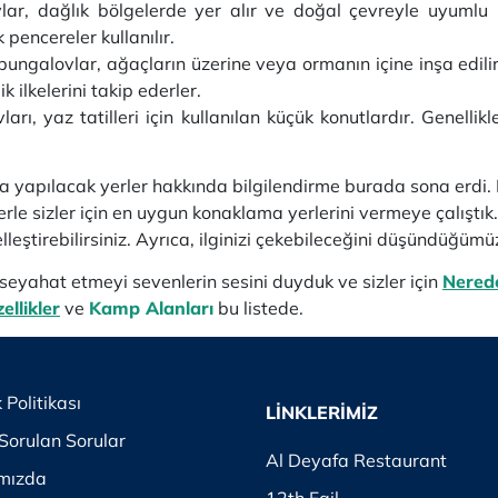
lar, dağlık bölgelerde yer alır ve doğal çevreyle uyumlu b
pencereler kullanılır.
ungalovlar, ağaçların üzerine veya ormanın içine inşa edilir
k ilkelerini takip ederler.
ları, yaz tatilleri için kullanılan küçük konutlardır. Genellik
a yapılacak yerler hakkında bilgilendirme burada sona erdi
rle sizler için en uygun konaklama yerlerini vermeye çalıştık.
lleştirebilirsiniz. Ayrıca, ilginizi çekebileceğini düşündüğüm
a seyahat etmeyi sevenlerin sesini duyduk ve sizler için
Nered
ellikler
ve
Kamp Alanları
bu listede.
k Politikası
LİNKLERİMİZ
Sorulan Sorular
Al Deyafa Restaurant
mızda
12th Fail