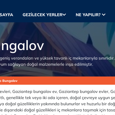
SAYFA
GEZILECEK YERLER
NE YAPILIR?
ungalov
 geniş verandaları ve yüksek tavanlı iç mekanlarıyla sınırlıdı
yum sağlayan doğal malzemelerle inşa edilmiştir.
p Bungalov
leri, Gaziantep bungalov ev, Gaziantep bungalov evler, Gaz
katlı, genellikle tek veya iki oda içeren, doğal çevreye uygun ş
veya doğal güzelliklerin yakınında bulunurlar ve huzurlu bir do
le dışarıdaki doğal güzellikleri iç mekanlara taşımak için tas