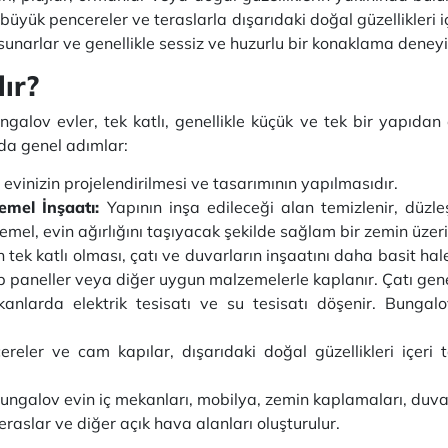
üyük pencereler ve teraslarla dışarıdaki doğal güzellikleri iç
 sunarlar ve genellikle sessiz ve huzurlu bir konaklama deney
ır?
ngalov evler, tek katlı, genellikle küçük ve tek bir yapıda
da genel adımlar:
evinizin projelendirilmesi ve tasarımının yapılmasıdır.
emel İnşaatı:
Yapının inşa edileceği alan temizlenir, düzleşt
emel, evin ağırlığını taşıyacak şekilde sağlam bir zemin üzeri
tek katlı olması, çatı ve duvarların inşaatını daha basit hale 
ap paneller veya diğer uygun malzemelerle kaplanır. Çatı genell
anlarda elektrik tesisatı ve su tesisatı döşenir. Bungalo
eler ve cam kapılar, dışarıdaki doğal güzellikleri içeri
ngalov evin iç mekanları, mobilya, zemin kaplamaları, duvar 
teraslar ve diğer açık hava alanları oluşturulur.