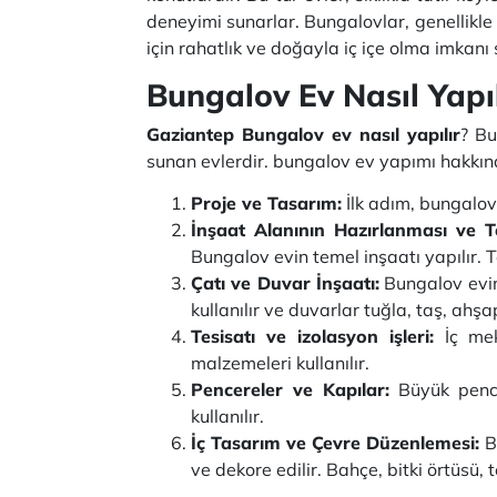
deneyimi sunarlar. Bungalovlar, genellikle b
için rahatlık ve doğayla iç içe olma imkanı
Bungalov Ev Nasıl Yapıl
Gaziantep Bungalov ev nasıl yapılır
? Bu
sunan evlerdir. bungalov ev yapımı hakkın
Proje ve Tasarım:
İlk adım, bungalov 
İnşaat Alanının Hazırlanması ve T
Bungalov evin temel inşaatı yapılır. T
Çatı ve Duvar İnşaatı:
Bungalov evin 
kullanılır ve duvarlar tuğla, taş, ahş
Tesisatı ve izolasyon işleri:
İç mek
malzemeleri kullanılır.
Pencereler ve Kapılar:
Büyük pencer
kullanılır.
İç Tasarım ve Çevre Düzenlemesi:
Bu
ve dekore edilir. Bahçe, bitki örtüsü, 