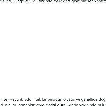
lleri, Bungalov Ev Hakkında merak ettiğiniz bilgiler Nomat
atlı, tek veya iki odalı, tek bir binadan oluşan ve genellikle 
yleri, plajlar, ormanlar veya doğal güzelliklerin yakınında bulu