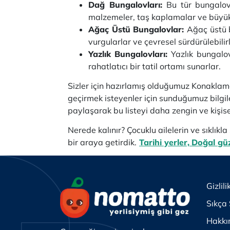
Dağ Bungalovları:
Bu tür bungalov
malzemeler, taş kaplamalar ve büyük 
Ağaç Üstü Bungalovlar:
Ağaç üstü b
vurgularlar ve çevresel sürdürülebilirli
Yazlık Bungalovları:
Yazlık bungalov
rahatlatıcı bir tatil ortamı sunarlar.
Sizler için hazırlamış olduğumuz Konaklam
geçirmek isteyenler için sunduğumuz bilgile
paylaşarak bu listeyi daha zengin ve kişise
Nerede kalınır? Çocuklu ailelerin ve sıklıkl
bir araya getirdik.
Tarihi yerler,
Doğal güz
Gizlili
Sıkça 
Hakkı