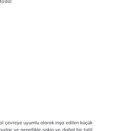
to’da!
doğal çevreye uyumlu olarak inşa edilen küçük
nurlar ve genellikle sakin ve doğal bir tatil