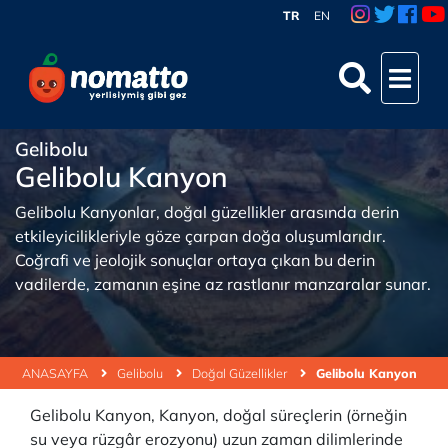
TR
EN
Gelibolu
Gelibolu Kanyon
Gelibolu Kanyonlar, doğal güzellikler arasında derin
etkileyicilikleriyle göze çarpan doğa oluşumlarıdır.
Coğrafi ve jeolojik sonuçlar ortaya çıkan bu derin
vadilerde, zamanın eşine az rastlanır manzaralar sunar.
ANASAYFA
Gelibolu
Doğal Güzellikler
Gelibolu Kanyon
Gelibolu Kanyon, Kanyon, doğal süreçlerin (örneğin
su veya rüzgâr erozyonu) uzun zaman dilimlerinde