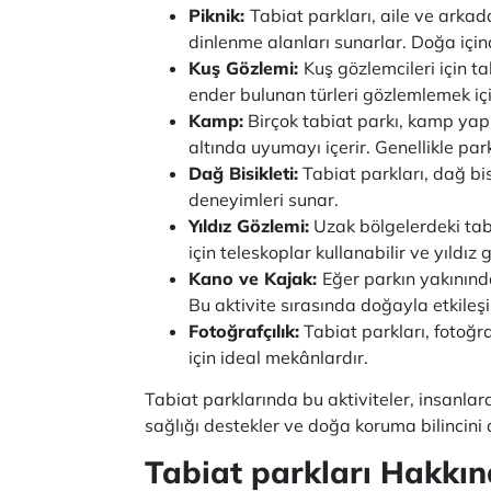
Piknik:
Tabiat parkları, aile ve arka
dinlenme alanları sunarlar. Doğa içi
Kuş Gözlemi:
Kuş gözlemcileri için ta
ender bulunan türleri gözlemlemek için
Kamp:
Birçok tabiat parkı, kamp yap
altında uyumayı içerir. Genellikle par
Dağ Bisikleti:
Tabiat parkları, dağ bis
deneyimleri sunar.
Yıldız Gözlemi:
Uzak bölgelerdeki tabi
için teleskoplar kullanabilir ve yıldız 
Kano ve Kajak:
Eğer parkın yakınında
Bu aktivite sırasında doğayla etkileşi
Fotoğrafçılık:
Tabiat parkları, fotoğr
için ideal mekânlardır.
Tabiat parklarında bu aktiviteler, insanlar
sağlığı destekler ve doğa koruma bilincini ar
Tabiat parkları Hakkı