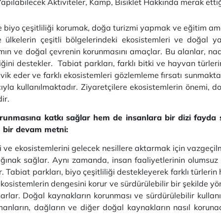
 Yapılabilecek Aktiviteler, Kamp, Bisiklet Hakkında merak ettiğ
ve biyo çeşitliliği korumak, doğa turizmi yapmak ve eğitim a
le ülkelerin çeşitli bölgelerindeki ekosistemleri ve doğal 
amın ve doğal çevrenin korunmasını amaçlar. Bu alanlar, nad
liğini destekler. Tabiat parkları, farklı bitki ve hayvan türler
teşvik eder ve farklı ekosistemleri gözlemleme fırsatı sunmak
yla kullanılmaktadır. Ziyaretçilere ekosistemlerin önemi, do
dir.
unmasına katkı sağlar hem de insanlara bir dizi fayda s
an bir devam metni:
ni ve ekosistemlerini gelecek nesillere aktarmak için vazgeçil
sığınak sağlar. Aynı zamanda, insan faaliyetlerinin olumsu
 Tabiat parkları, biyo çeşitliliği destekleyerek farklı türlerin
kosistemlerin dengesini korur ve sürdürülebilir bir şekilde yön
narlar. Doğal kaynakların korunması ve sürdürülebilir kullan
ormanların, dağların ve diğer doğal kaynakların nasıl korunac