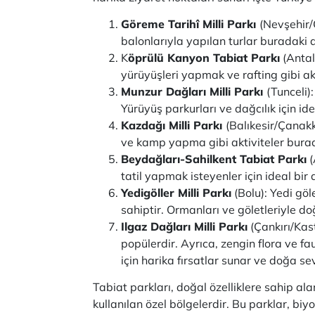
Göreme Tarihî Milli Parkı
(Nevşehir/
balonlarıyla yapılan turlar buradaki d
K
öprülü Kanyon Tabiat Parkı
(Antal
yürüyüşleri yapmak ve rafting gibi akt
Munzur Dağları Milli Parkı
(Tunceli)
Yürüyüş parkurları ve dağcılık için ide
Kazdağı Milli Parkı
(Balıkesir/Çanakka
ve kamp yapma gibi aktiviteler bura
Beydağları-Sahilkent Tabiat Parkı
(
tatil yapmak isteyenler için ideal bir
Yedigöller Milli Parkı
(Bolu): Yedi gö
sahiptir. Ormanları ve göletleriyle d
Ilgaz Dağları Milli Parkı
(Çankırı/Kast
popülerdir. Ayrıca, zengin flora ve fa
için harika fırsatlar sunar ve doğa seve
Tabiat parkları, doğal özelliklere sahip al
kullanılan özel bölgelerdir. Bu parklar, biyo