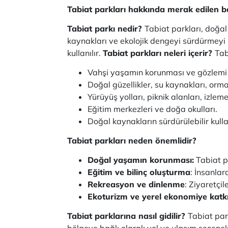
Tabiat parkları hakkında merak edilen ba
Tabiat parkı nedir?
Tabiat parkları, doğal
kaynakları ve ekolojik dengeyi sürdürmeyi h
kullanılır.
Tabiat parkları neleri içerir?
Tab
Vahşi yaşamın korunması ve gözlemi i
Doğal güzellikler, su kaynakları, orman
Yürüyüş yolları, piknik alanları, izlem
Eğitim merkezleri ve doğa okulları.
Doğal kaynakların sürdürülebilir kull
Tabiat parkları neden önemlidir?
Doğal yaşamın korunması:
Tabiat pa
Eğitim ve bilinç oluşturma
: İnsanla
Rekreasyon ve dinlenme
: Ziyaretçil
Ekoturizm ve yerel ekonomiye katkı
Tabiat parklarına nasıl gidilir?
Tabiat par
bölgeye bağlı olarak yol ve ulaşım seçenekle