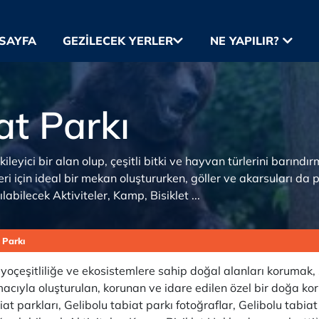
SAYFA
GEZILECEK YERLER
NE YAPILIR?
at Parkı
tkileyici bir alan olup, çeşitli bitki ve hayvan türlerini barı
eri için ideal bir mekan oluştururken, göller ve akarsuları da pik
abilecek Aktiviteler, Kamp, Bisiklet ...
 Parkı
biyoçeşitliliğe ve ekosistemlere sahip doğal alanları korumak,
macıyla oluşturulan, korunan ve idare edilen özel bir doğa kor
iat parkları, Gelibolu tabiat parkı fotoğraflar, Gelibolu tabia