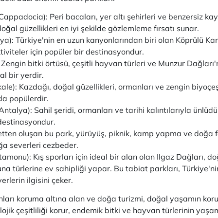
Cappadocia): Peri bacaları, yer altı şehirleri ve benzersiz k
oğal güzellikleri en iyi şekilde gözlemleme fırsatı sunar.
ya): Türkiye'nin en uzun kanyonlarından biri olan Köprülü 
iviteler için popüler bir destinasyondur.
: Zengin bitki örtüsü, çeşitli hayvan türleri ve Munzur Dağla
al bir yerdir.
le): Kazdağı, doğal güzellikleri, ormanları ve zengin biyoçeşit
da popülerdir.
Antalya): Sahil şeridi, ormanları ve tarihi kalıntılarıyla ünlüdü
 destinasyondur.
letten oluşan bu park, yürüyüş, piknik, kamp yapma ve doğa f
oğa severleri cezbeder.
amonu): Kış sporları için ideal bir alan olan Ilgaz Dağları, do
una türlerine ev sahipliği yapar. Bu tabiat parkları, Türkiye'n
rlerin ilgisini çeker.
anları koruma altına alan ve doğa turizmi, doğal yaşamın korunm
lojik çeşitliliği korur, endemik bitki ve hayvan türlerinin yaşa