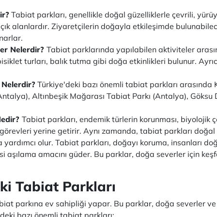
ir?
Tabiat parkları, genellikle doğal güzelliklerle çevrili, yür
 açık alanlardır. Ziyaretçilerin doğayla etkileşimde bulunabi
narlar.
ler Nelerdir?
Tabiat parklarında yapılabilen aktiviteler arası
siklet turları, balık tutma gibi doğa etkinlikleri bulunur. Ayr
 Nelerdir?
Türkiye'deki bazı önemli tabiat parkları arasında 
ntalya), Altınbeşik Mağarası Tabiat Parkı (Antalya), Göksu D
Nedir?
Tabiat parkları, endemik türlerin korunması, biyolojik ç
görevleri yerine getirir. Aynı zamanda, tabiat parkları doğa
 yardımcı olur. Tabiat parkları, doğayı koruma, insanları d
isi aşılama amacını güder. Bu parklar, doğa severler için keşf
ki Tabiat Parkları
tabiat parkına ev sahipliği yapar. Bu parklar, doğa severler v
'deki bazı önemli tabiat parkları: