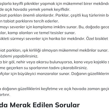
daşlarla keyifli piknikler yapmak için mükemmel birer mekândı
nde açık havada yemek yemek keyiflidir.
biat parkları önemli alanlardır. Parklar, çeşitli kuş türlerinin 
 tabiat parklarını tercih ederler.
mayı sevenler için kamplama imkânı sunar. Bu, doğada gecel
klar, kamp alanları ve temel tesisler sunar.
ikleti sürmeyi sevenler için harika bir mekândır. Özel bisiklet 
at parkları, ışık kirliliği olmayan mükemmel mekânlar sunar
gözlemi yapabilirsiniz.
 bir göl, nehir veya akarsu bulunuyorsa, kano veya kajakla su
me geçerken su sporlarının tadını çıkarabilirsiniz.
afçılar için büyüleyici manzaralar sunar. Doğanın güzellikler
a doğanın güzelliklerini keşfetme ve açık havada zaman geçirme
tırır.
nda Merak Edilen Sorular