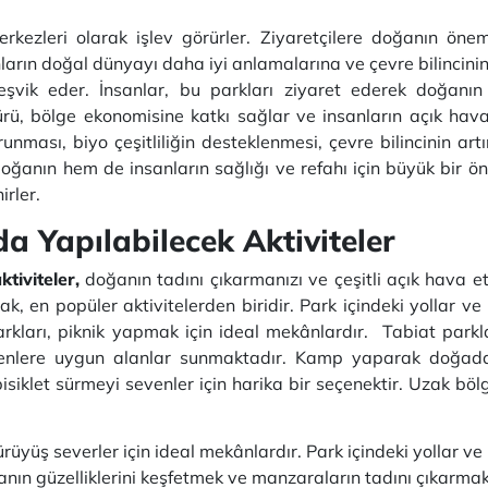
kezleri olarak işlev görürler. Ziyaretçilere doğanın önemi,
nların doğal dünyayı daha iyi anlamalarına ve çevre bilincini
teşvik eder. İnsanlar, bu parkları ziyaret ederek doğanın
ürü, bölge ekonomisine katkı sağlar ve insanların açık hav
nması, biyo çeşitliliğin desteklenmesi, çevre bilincinin art
 doğanın hem de insanların sağlığı ve refahı için büyük bir 
irler.
a Yapılabilecek Aktiviteler
tiviteler,
doğanın tadını çıkarmanızı ve çeşitli açık hava et
 en popüler aktivitelerden biridir. Park içindeki yollar ve p
ları, piknik yapmak için ideal mekânlardır. Tabiat parkları
yenlere uygun alanlar sunmaktadır. Kamp yaparak doğada
isiklet sürmeyi sevenler için harika bir seçenektir. Uzak bölg
ürüyüş severler için ideal mekânlardır. Park içindeki yollar ve 
ğanın güzelliklerini keşfetmek ve manzaraların tadını çıkarm