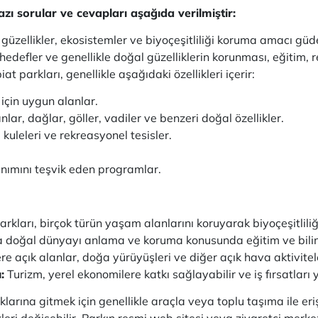
zı sorular ve cevapları aşağıda verilmiştir:
 güzellikler, ekosistemler ve biyoçeşitliliği koruma amacı gü
edefler ve genellikle doğal güzelliklerin korunması, eğitim, 
iat parkları, genellikle aşağıdaki özellikleri içerir:
çin uygun alanlar.
lar, dağlar, göller, vadiler ve benzeri doğal özellikler.
e kuleleri ve rekreasyonel tesisler.
anımını teşvik eden programlar.
rkları, birçok türün yaşam alanlarını koruyarak biyoçeşitliliğ
ra doğal dünyayı anlama ve koruma konusunda eğitim ve bilinç
ere açık alanlar, doğa yürüyüşleri ve diğer açık hava aktiviteler
:
Turizm, yerel ekonomilere katkı sağlayabilir ve iş fırsatları y
klarına gitmek için genellikle araçla veya toplu taşıma ile er
ri değişebilir. Parkın resmi web sitesi veya ziyaretçi merkezi,