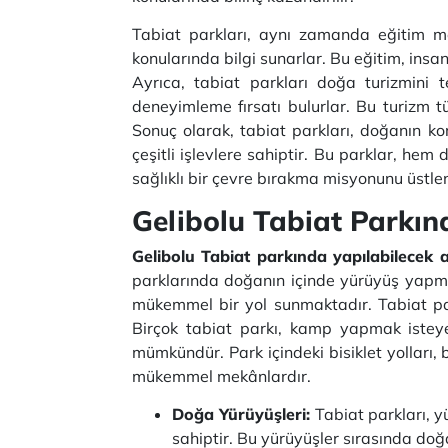
Tabiat parkları, aynı zamanda eğitim mer
konularında bilgi sunarlar. Bu eğitim, insa
Ayrıca, tabiat parkları doğa turizmini 
deneyimleme fırsatı bulurlar. Bu turizm t
Sonuç olarak, tabiat parkları, doğanın koru
çeşitli işlevlere sahiptir. Bu parklar, hem
sağlıklı bir çevre bırakma misyonunu üstlen
Gelibolu Tabiat Parkınd
Gelibolu Tabiat parkında yapılabilecek ak
parklarında doğanın içinde yürüyüş yapmak,
mükemmel bir yol sunmaktadır. Tabiat park
Birçok tabiat parkı, kamp yapmak iste
mümkündür. Park içindeki bisiklet yolları, b
mükemmel mekânlardır.
Doğa Yürüyüşleri:
Tabiat parkları, y
sahiptir. Bu yürüyüşler sırasında do