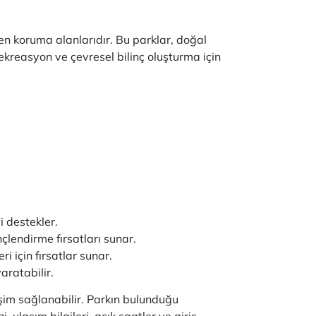
den koruma alanlarıdır. Bu parklar, doğal
rekreasyon ve çevresel bilinç oluşturma için
i destekler.
lendirme fırsatları sunar.
i için fırsatlar sunar.
aratabilir.
işim sağlanabilir. Parkın bulunduğu
 ulaşım bilgileri, açık saatler ve giriş