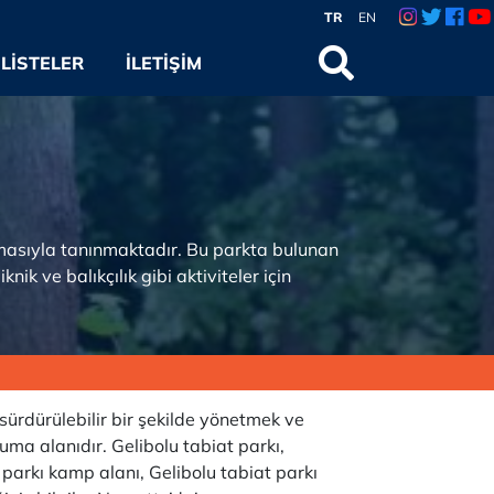
TR
EN
LISTELER
İLETIŞIM
ndırmasıyla tanınmaktadır. Bu parkta bulunan
nik ve balıkçılık gibi aktiviteler için
 sürdürülebilir bir şekilde yönetmek ve
uma alanıdır. Gelibolu tabiat parkı,
t parkı kamp alanı, Gelibolu tabiat parkı