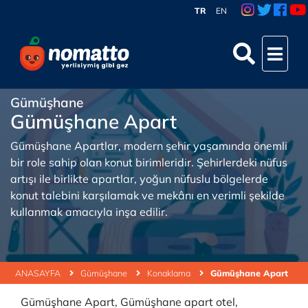
TR
EN
Gümüşhane
Gümüşhane Apart
Gümüşhane Apartlar, modern şehir yaşamında önemli
bir role sahip olan konut birimleridir. Şehirlerdeki nüfus
artışı ile birlikte apartlar, yoğun nüfuslu bölgelerde
konut talebini karşılamak ve mekânı en verimli şekilde
kullanmak amacıyla inşa edilir.
ANASAYFA
Gümüşhane
Konaklama
Gümüşhane Apart
Gümüşhane Apart, Gümüşhane apart otel,