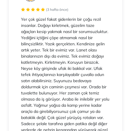
(3 hafta önce)
Yer çok güzel fakat gidenlerin bir çoğu rezil
insanlar. Doğayı kirletmek, güzelim taze
ağaçları kesip yakmak nasıl bir sorumsuzluktur.
Yediğini içtiğini çöpe atmamak nasıl bir
bilinçsizliktir. Yazık gerçekten. Kendinize gelin
artık yeter. Tek bir evimiz var. Lanet olası
binalarınızın dışı da evimiz. Tek evimiz doğayı
katletmeyin. Kirletmeyin. Koruyun birazcık.
Neyse köy girişinde ufak iki bakkal var. Ufak
tefek ihtiyaçlarınızı karşılayabilir çuvalla odun
satın alabilirsiniz. Suyunuzu bedavaya
doldurmak için caminin çeşmesi var. Orada bir
tuvalette bulunuyor. Her zaman çok temiz
olmasa da iş görüyor. Araba ile inilebilir yer yolu
asfalt. Yağmur yağsa da kamp yerine kadar
araçla da girebiliyorsunuz çok çamur ya da
bataklık değil. Çok güzel yürüyüş rotaları var.
Sadece şelale tarafına giden patika değil diğer
yerlerde de nehrin kenarından yürüyerek güzel