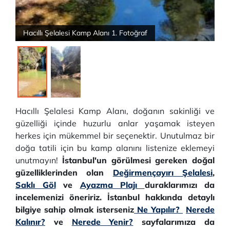
Hacıllı Şelalesi Kamp Alanı 1. Fotoğraf
Hacıllı Şelalesi Kamp Alanı, doğanın sakinliği ve
güzelliği içinde huzurlu anlar yaşamak isteyen
herkes için mükemmel bir seçenektir. Unutulmaz bir
doğa tatili için bu kamp alanını listenize eklemeyi
unutmayın!
İstanbul'un görülmesi gereken doğal
güzelliklerinden olan
Değirmençayırı Şelalesi
,
Saklı Göl
ve
Ayazma Plajı
duraklarımızı da
incelemenizi öneririz. İstanbul hakkında detaylı
bilgiye sahip olmak isterseniz
Ne Yapılır?
Nerede
Kalınır?
ve
Nerede Yenir?
sayfalarımıza da