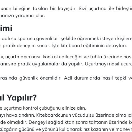
unun bileğine takılan bir kayışdır. Sizi uçurtma ile birleş
anıza yardımcı olur.
timi
 adlı su sporunu güvenli bir şekilde öğrenmek isteyen kişilere
ve pratik deneyim sunar. İşte kiteboard eğitiminin detayları:
ını, uçurtmanın nasıl kontrol edileceğini ve tahta üzerinde nas
anı sıra pratik uygulamalar da yapılır. Uçurtmayı nasıl uçura
ırasında güvenlik önemlidir. Acil durumlarda nasıl tepki v
l Yapılır?
ve uçurtma kontrol çubuğunu elinize alın.
yı havalandırın. Kiteboardcunun vücudu su üzerinde olmalıdı
de olmalıdır. Dengeyi sağladıktan sonra tahtanın üzerinde k
. Rüzgârın gücünü ve yönünü kullanarak hız kazanın ve manevr