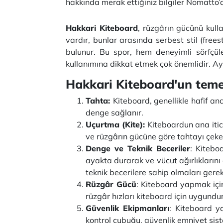
hakkında merak ettiğiniz bilgiler Nomatto’
Hakkari Kiteboard
, rüzgârın gücünü kulla
vardır, bunlar arasında serbest stil (freest
bulunur. Bu spor, hem deneyimli sörfçül
kullanımına dikkat etmek çok önemlidir. Ay
Hakkari Kiteboard'un temel 
Tahta:
Kiteboard, genellikle hafif a
denge sağlanır.
Uçurtma (Kite):
Kiteboardun ana itici
ve rüzgârın gücüne göre tahtayı çeke
Denge ve Teknik Beceriler
: Kitebo
ayakta durarak ve vücut ağırlıklarını
teknik becerilere sahip olmaları gerek
Rüzgâr Gücü
: Kiteboard yapmak için
rüzgâr hızları kiteboard için uygundur
Güvenlik Ekipmanları
: Kiteboard y
kontrol çubuğu, güvenlik emniyet sist