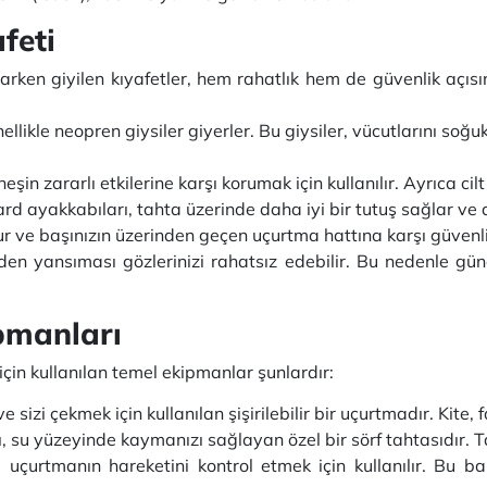
afeti
rken giyilen kıyafetler, hem rahatlık hem de güvenlik açısın
likle neopren giysiler giyerler. Bu giysiler, vücutlarını soğu
n zararlı etkilerine karşı korumak için kullanılır. Ayrıca cilt 
ard ayakkabıları, tahta üzerinde daha iyi bir tutuş sağlar ve 
ur ve başınızın üzerinden geçen uçurtma hattına karşı güvenli
en yansıması gözlerinizi rahatsız edebilir. Bu nedenle gün
pmanları
in kullanılan temel ekipmanlar şunlardır:
izi çekmek için kullanılan şişirilebilir bir uçurtmadır. Kite, 
 su yüzeyinde kaymanızı sağlayan özel bir sörf tahtasıdır. Tah
, uçurtmanın hareketini kontrol etmek için kullanılır. Bu ba