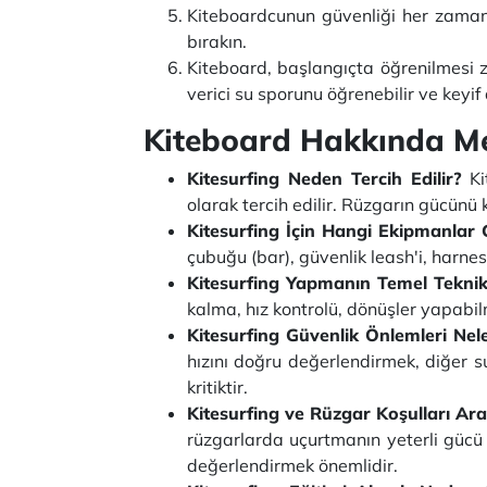
Kiteboardcunun güvenliği her zaman ö
bırakın.
Kiteboard, başlangıçta öğrenilmesi z
verici su sporunu öğrenebilir ve keyif a
Kiteboard Hakkında Me
Kitesurfing Neden Tercih Edilir?
Kit
olarak tercih edilir. Rüzgarın gücünü 
Kitesurfing İçin Hangi Ekipmanlar 
çubuğu (bar), güvenlik leash'i, harnes
Kitesurfing Yapmanın Temel Teknikl
kalma, hız kontrolü, dönüşler yapabil
Kitesurfing Güvenlik Önlemleri Nele
hızını doğru değerlendirmek, diğer 
kritiktir.
Kitesurfing ve Rüzgar Koşulları Ara
rüzgarlarda uçurtmanın yeterli gücü 
değerlendirmek önemlidir.