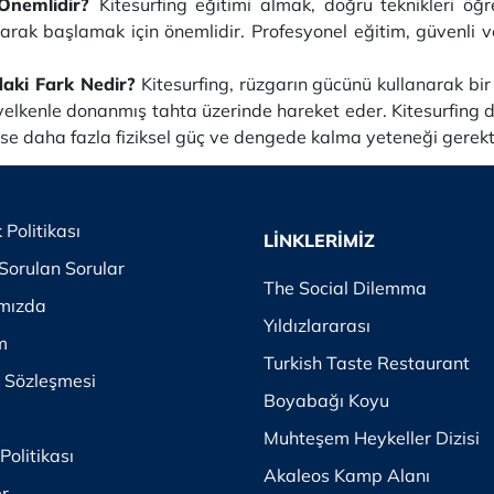
 Önemlidir?
Kitesurfing eğitimi almak, doğru teknikleri ö
rak başlamak için önemlidir. Profesyonel eğitim, güvenli ve 
daki Fark Nedir?
Kitesurfing, rüzgarın gücünü kullanarak bi
 yelkenle donanmış tahta üzerinde hareket eder. Kitesurfing da
se daha fazla fiziksel güç ve dengede kalma yeteneği gerekti
k Politikası
LİNKLERİMİZ
Sorulan Sorular
The Social Dilemma
mızda
Yıldızlararası
im
Turkish Taste Restaurant
k Sözleşmesi
Boyabağı Koyu
Muhteşem Heykeller Dizisi
Politikası
Akaleos Kamp Alanı
er