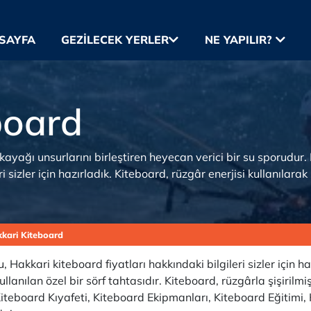
SAYFA
GEZILECEK YERLER
NE YAPILIR?
board
kayağı unsurlarını birleştiren heyecan verici bir su sporudur
ri sizler için hazırladık. Kiteboard, rüzgâr enerjisi kullanıla
kari Kiteboard
Hakkari kiteboard fiyatları hakkındaki bilgileri sizler için ha
anılan özel bir sörf tahtasıdır. Kiteboard, rüzgârla şişirilmiş
iteboard Kıyafeti, Kiteboard Ekipmanları, Kiteboard Eğitimi, 