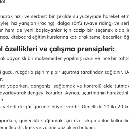
da!
narak hızlı ve serbest bir şekilde su yüzeyinde hareket etmen
yle), hız yarışları (racing), dalga sörfü (wave riding) ve serb
er hem de yeni başlayanlar için cazip bir seçenek olabili
rıca, kiteboard eğitim kurslarına katılarak temel becerileri 
özellikleri ve çalışma prensipleri:
ncak dayanıklı bir malzemeden yapılmış uzun ve ince bir taht
 gücü, rüzgârla şişirilmiş bir uçurtma tarafından sağlanır. 
r.
ard yaparken, dengenizi sağlamak ve kontrolü elde tutmak 
 ayarlayarak dengeyi korurlar. Ayrıca, uçurtmanın hareketini
ir.
 yeterli rüzgâr gücüne ihtiyaç vardır. Genellikle 10 ila 20 k
.
aparken, güvenliği sağlamak için özel ekipmanlar kullanıl
emi (leash), kask ve yüzme gözlükleri bulunur.