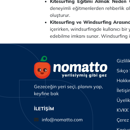
Kitesurfing Eğitimi Almak Neden
deneyimli eğitmenlerden rehberlik ala
oluşturur.
Kitesurfing ve Windsurfing Arasın
içerirken, windsurfingde kullanıcı bir
edebilme imkanı sunar. Windsurfing i
Gizlili
Sıkça 
Hakkı
Gezeceğin yeri seçi, planını yap,
İletiş
keyfine bak
Üyeli
İLETİŞİM
KVKK
info@nomatto.com
Çerez 
Kariy