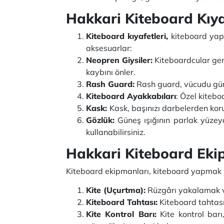
Hakkari Kiteboard Kıy
Kiteboard kıyafetleri,
kiteboard yapa
aksesuarlar:
Neopren Giysiler:
Kiteboardcular genel
kaybını önler.
Rash Guard:
Rash guard, vücudu güneşi
Kiteboard Ayakkabıları
: Özel kitebo
Kask:
Kask, başınızı darbelerden kor
Gözlük:
Güneş ışığının parlak yüzeyd
kullanabilirsiniz.
Hakkari Kiteboard Eki
Kiteboard ekipmanları, kiteboard yapmak iç
Kite (Uçurtma):
Rüzgârı yakalamak ve s
Kiteboard Tahtası:
Kiteboard tahtası,
Kite Kontrol Barı:
Kite kontrol barı