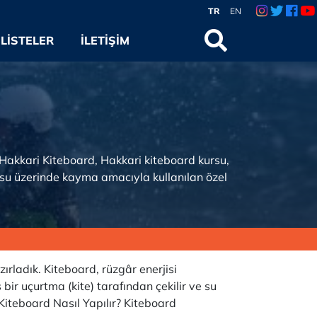
TR
EN
LISTELER
İLETIŞIM
. Hakkari Kiteboard, Hakkari kiteboard kursu,
rak su üzerinde kayma amacıyla kullanılan özel
zırladık. Kiteboard, rüzgâr enerjisi
 bir uçurtma (kite) tarafından çekilir ve su
Kiteboard Nasıl Yapılır? Kiteboard