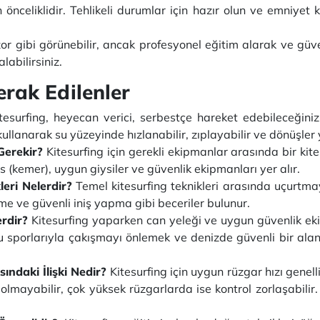
nceliklidir. Tehlikeli durumlar için hazır olun ve emniyet k
or gibi görünebilir, ancak profesyonel eğitim alarak ve güv
labilirsiniz.
rak Edilenler
esurfing, heyecan verici, serbestçe hareket edebileceğiniz
kullanarak su yüzeyinde hızlanabilir, zıplayabilir ve dönüşler 
Gerekir?
Kitesurfing için gerekli ekipmanlar arasında bir kite 
s (kemer), uygun giysiler ve güvenlik ekipmanları yer alır.
eri Nelerdir?
Temel kitesurfing teknikleri arasında uçurtma
me ve güvenli iniş yapma gibi beceriler bulunur.
rdir?
Kitesurfing yaparken can yeleği ve uygun güvenlik eki
su sporlarıyla çakışmayı önlemek ve denizde güvenli bir al
sındaki İlişki Nedir?
Kitesurfing için uygun rüzgar hızı genel
olmayabilir, çok yüksek rüzgarlarda ise kontrol zorlaşabilir