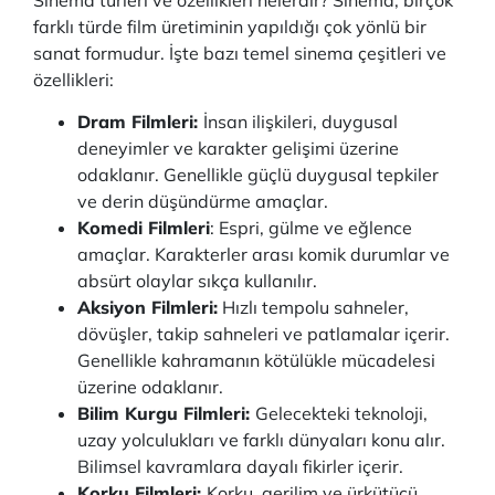
Sinema türleri ve özellikleri nelerdir? Sinema, birçok
farklı türde film üretiminin yapıldığı çok yönlü bir
sanat formudur. İşte bazı temel sinema çeşitleri ve
özellikleri:
Dram Filmleri:
İnsan ilişkileri, duygusal
deneyimler ve karakter gelişimi üzerine
odaklanır. Genellikle güçlü duygusal tepkiler
ve derin düşündürme amaçlar.
Komedi Filmleri
: Espri, gülme ve eğlence
amaçlar. Karakterler arası komik durumlar ve
absürt olaylar sıkça kullanılır.
Aksiyon Filmleri:
Hızlı tempolu sahneler,
dövüşler, takip sahneleri ve patlamalar içerir.
Genellikle kahramanın kötülükle mücadelesi
üzerine odaklanır.
Bilim Kurgu Filmleri:
Gelecekteki teknoloji,
uzay yolculukları ve farklı dünyaları konu alır.
Bilimsel kavramlara dayalı fikirler içerir.
Korku Filmleri:
Korku, gerilim ve ürkütücü