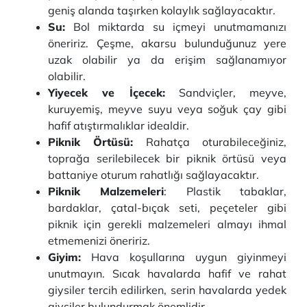
geniş alanda taşırken kolaylık sağlayacaktır.
Su:
Bol miktarda su içmeyi unutmamanızı
öneririz. Çeşme, akarsu bulunduğunuz yere
uzak olabilir ya da erişim sağlanamıyor
olabilir.
Yiyecek ve İçecek:
Sandviçler, meyve,
kuruyemiş, meyve suyu veya soğuk çay gibi
hafif atıştırmalıklar idealdir.
Piknik Örtüsü:
Rahatça oturabileceğiniz,
toprağa serilebilecek bir piknik örtüsü veya
battaniye oturum rahatlığı sağlayacaktır.
Piknik Malzemeleri
: Plastik tabaklar,
bardaklar, çatal-bıçak seti, peçeteler gibi
piknik için gerekli malzemeleri almayı ihmal
etmemenizi öneririz.
Giyim:
Hava koşullarına uygun giyinmeyi
unutmayın. Sıcak havalarda hafif ve rahat
giysiler tercih edilirken, serin havalarda yedek
giysiler bulundurmak önemlidir.