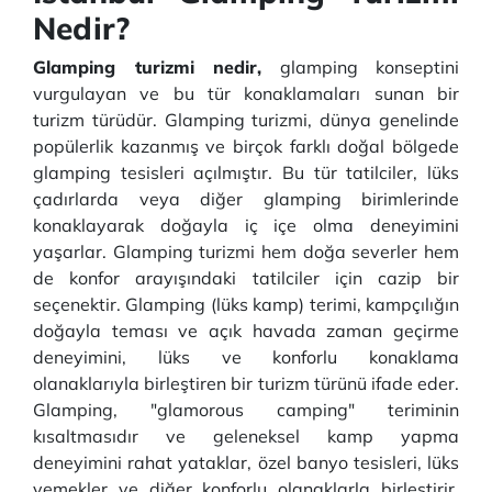
Nedir?
Glamping turizmi nedir,
glamping konseptini
vurgulayan ve bu tür konaklamaları sunan bir
turizm türüdür. Glamping turizmi, dünya genelinde
popülerlik kazanmış ve birçok farklı doğal bölgede
glamping tesisleri açılmıştır. Bu tür tatilciler, lüks
çadırlarda veya diğer glamping birimlerinde
konaklayarak doğayla iç içe olma deneyimini
yaşarlar. Glamping turizmi hem doğa severler hem
de konfor arayışındaki tatilciler için cazip bir
seçenektir. Glamping (lüks kamp) terimi, kampçılığın
doğayla teması ve açık havada zaman geçirme
deneyimini, lüks ve konforlu konaklama
olanaklarıyla birleştiren bir turizm türünü ifade eder.
Glamping, "glamorous camping" teriminin
kısaltmasıdır ve geleneksel kamp yapma
deneyimini rahat yataklar, özel banyo tesisleri, lüks
yemekler ve diğer konforlu olanaklarla birleştirir.