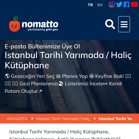
TR
EN
E-posta Bültenimize Üye Ol
Istanbul Tarihi Yarımada / Haliç
Kütüphane
🌎 Gezeceğin Yeri Seç 📅 Planını Yap 🤩 Keyfine Bak! 👇🏼
👇🏼 👇🏼 Gezi Planlarımızı🏖 Listerimizi İncele👀 Kendi
Rotanı Oluştur📌
ANASAYFA
İstanbul Tarihi Yarımada / Haliç
Istanbul Tarihi Yarı
Istanbul Tarihi Yarımada / Haliç Kütüphane,