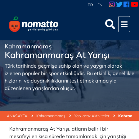
TR
EN
Kahramanmaraş
Kahramanmaraş At Yarışı
Türk tarihinde geçmişe sahip olan ve yaygın olarak
izlenen popüler bir spor etkinliğidir. Bu etkinlik, genellikle
hızlarını ve dayanıklılıklarını test etmek amacıyla
düzenlenen yarışlardan oluşur.
ANASAYFA
Kahramanmaraş
Yapılacak Aktiviteler
Kahramanm
Kahramanmaraş At Yarışı, atların belirli bir
mesafeyi en kısa sürede tamamlamak için yarıştığı