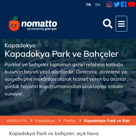
TR
EN
Kapadokya
Kapadokya Park ve Bahçeler
Parklar ve bahçeler toplumun genel refahına katkıda
bulunan hayati yeşil alanlardır. Dinlenme, dinlenme ve
sosyalleşme mekânları olarak hizmet veren bu alanlar,
günlük hayatın koşuşturmasından uzaklaşma imkanı
sunuyor.
ANASAYFA
Kapadokya
Parklar
Kapadokya Park ve Bahçel
Kapadokya Park ve bahçeler, açık hava