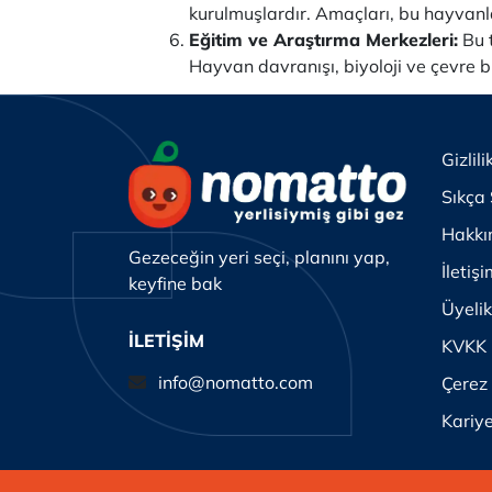
kurulmuşlardır. Amaçları, bu hayvanla
Eğitim ve Araştırma Merkezleri:
Bu t
Hayvan davranışı, biyoloji ve çevre bi
Gizlili
Sıkça 
Hakkı
Gezeceğin yeri seçi, planını yap,
İletiş
keyfine bak
Üyeli
İLETİŞİM
KVKK
info@nomatto.com
Çerez 
Kariy