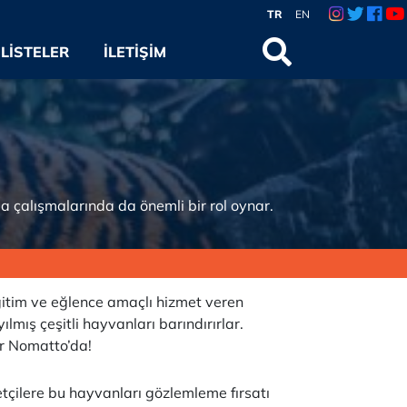
TR
EN
LISTELER
İLETIŞIM
ma çalışmalarında da önemli bir rol oynar.
eğitim ve eğlence amaçlı hizmet veren
lmış çeşitli hayvanları barındırırlar.
r Nomatto’da!
retçilere bu hayvanları gözlemleme fırsatı