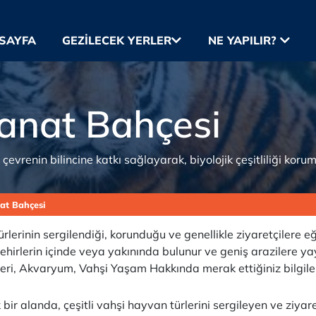
SAYFA
GEZILECEK YERLER
NE YAPILIR?
anat Bahçesi
evrenin bilincine katkı sağlayarak, biyolojik çeşitliliği koru
at Bahçesi
rlerinin sergilendiği, korunduğu ve genellikle ziyaretçilere 
ehirlerin içinde veya yakınında bulunur ve geniş arazilere yayı
ri, Akvaryum, Vahşi Yaşam Hakkında merak ettiğiniz bilgile
 bir alanda, çeşitli vahşi hayvan türlerini sergileyen ve ziya