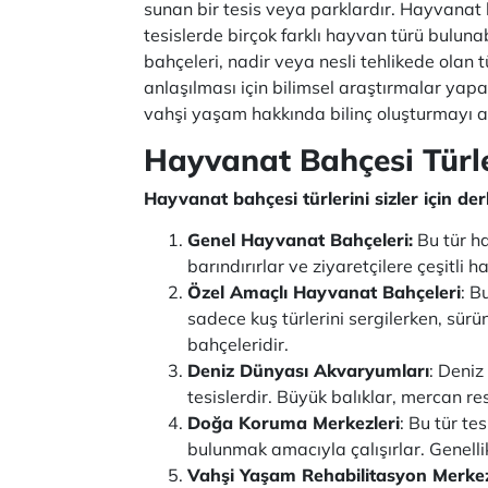
sunan bir tesis veya parklardır. Hayvanat 
tesislerde birçok farklı hayvan türü bulunab
bahçeleri, nadir veya nesli tehlikede ola
anlaşılması için bilimsel araştırmalar ya
vahşi yaşam hakkında bilinç oluşturmayı 
Hayvanat Bahçesi Türle
Hayvanat bahçesi türlerini sizler için der
Genel Hayvanat Bahçeleri:
Bu tür ha
barındırırlar ve ziyaretçilere çeşitl
Özel Amaçlı Hayvanat Bahçeleri
: B
sadece kuş türlerini sergilerken, sür
bahçeleridir.
Deniz Dünyası Akvaryumları
: Deniz
tesislerdir. Büyük balıklar, mercan res
Doğa Koruma Merkezleri
: Bu tür t
bulunmak amacıyla çalışırlar. Genellik
Vahşi Yaşam Rehabilitasyon Merkez