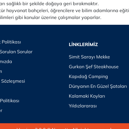
rı sağlıklı bir şekilde doğaya geri bırakmaktır.
ür hayvanat bahçeleri, öğrencilere ve bilim adamlarına eğiti
limleri gibi konular üzerine çalışmalar yaparlar.
k Politikası
LİNKLERİMİZ
Sorulan Sorular
Simit Sarayı Mekke
mızda
Gurkan Şef Steakhouse
im
Kapıdağ Camping
k Sözleşmesi
Dünyanın En Güzel Şatoları
Kalamaki Koyları
Politikası
Yıldızlararası
er