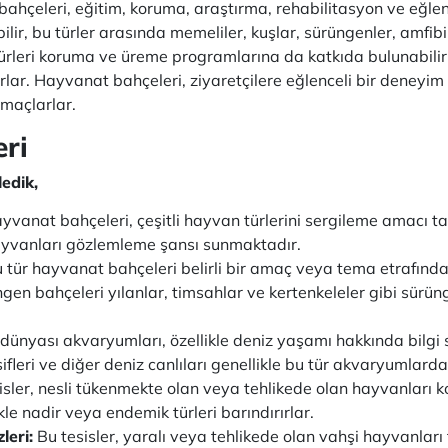
bahçeleri, eğitim, koruma, araştırma, rehabilitasyon ve eğle
ilir, bu türler arasında memeliler, kuşlar, sürüngenler, amfibi
n türleri koruma ve üreme programlarına da katkıda bulunabi
parlar. Hayvanat bahçeleri, ziyaretçilere eğlenceli bir dene
amaçlarlar.
ri
ledik,
yvanat bahçeleri, çeşitli hayvan türlerini sergileme amacı taş
i hayvanları gözlemleme şansı sunmaktadır.
u tür hayvanat bahçeleri belirli bir amaç veya tema etrafında
üngen bahçeleri yılanlar, timsahlar ve kertenkeleler gibi sürü
 dünyası akvaryumları, özellikle deniz yaşamı hakkında bilgi 
ifleri ve diğer deniz canlıları genellikle bu tür akvaryumlarda
esisler, nesli tükenmekte olan veya tehlikede olan hayvanlar
le nadir veya endemik türleri barındırırlar.
leri:
Bu tesisler, yaralı veya tehlikede olan vahşi hayvanları 