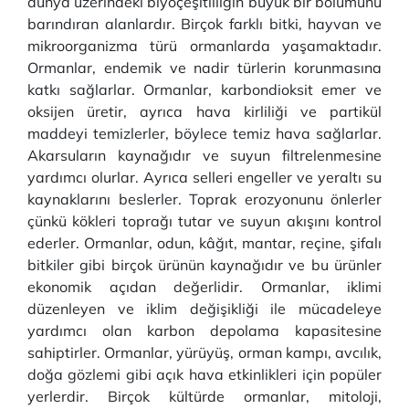
dünya üzerindeki biyoçeşitliliğin büyük bir bölümünü
barındıran alanlardır. Birçok farklı bitki, hayvan ve
mikroorganizma türü ormanlarda yaşamaktadır.
Ormanlar, endemik ve nadir türlerin korunmasına
katkı sağlarlar. Ormanlar, karbondioksit emer ve
oksijen üretir, ayrıca hava kirliliği ve partikül
maddeyi temizlerler, böylece temiz hava sağlarlar.
Akarsuların kaynağıdır ve suyun filtrelenmesine
yardımcı olurlar. Ayrıca selleri engeller ve yeraltı su
kaynaklarını beslerler. Toprak erozyonunu önlerler
çünkü kökleri toprağı tutar ve suyun akışını kontrol
ederler. Ormanlar, odun, kâğıt, mantar, reçine, şifalı
bitkiler gibi birçok ürünün kaynağıdır ve bu ürünler
ekonomik açıdan değerlidir. Ormanlar, iklimi
düzenleyen ve iklim değişikliği ile mücadeleye
yardımcı olan karbon depolama kapasitesine
sahiptirler. Ormanlar, yürüyüş, orman kampı, avcılık,
doğa gözlemi gibi açık hava etkinlikleri için popüler
yerlerdir. Birçok kültürde ormanlar, mitoloji,