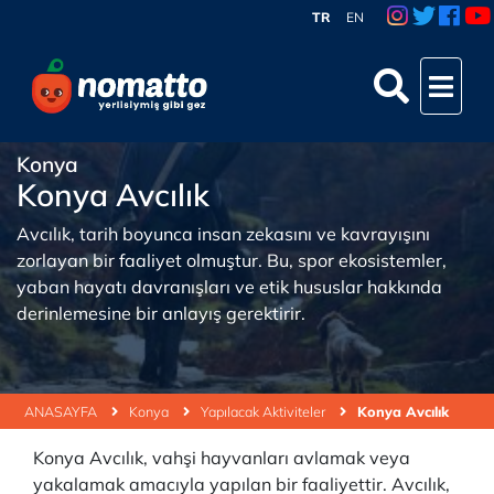
TR
EN
Konya
Konya Avcılık
Avcılık, tarih boyunca insan zekasını ve kavrayışını
zorlayan bir faaliyet olmuştur. Bu, spor ekosistemler,
yaban hayatı davranışları ve etik hususlar hakkında
derinlemesine bir anlayış gerektirir.
ANASAYFA
Konya
Yapılacak Aktiviteler
Konya Avcılık
Konya Avcılık, vahşi hayvanları avlamak veya
yakalamak amacıyla yapılan bir faaliyettir. Avcılık,