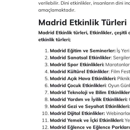
verilebilir. Dini etkinlikler, insanların di
amaçlamaktadır.
Madrid Etkinlik Türleri
Madrid Etkinlik türleri, Etkinlikler, çeşi
etkinlik türleri;
Madrid Eğitim ve Seminerler:
İş Yeri
Madrid Sanatsal Etkinlikler
: Sergile
Madrid Spor Etkinlikleri:
Maratonlar,
Madrid Kültürel Etkinlikler
: Film Fes
Madrid Açık Hava Etkinlikleri:
Piknik
Madrid Çocuk Etkinlikleri
: Oyun Günle
Madrid Teknoloji ve Bilim Etkinlikler
Madrid Yardım ve İyilik Etkinlikleri:
Madrid Gezi ve Seyahat Etkinlikleri:
Madrid Dijital Etkinlikler:
Webinarlar
Madrid Yemek ve İçki Etkinlikleri:
Ye
Madrid Eğlence ve Eğlence Parkları