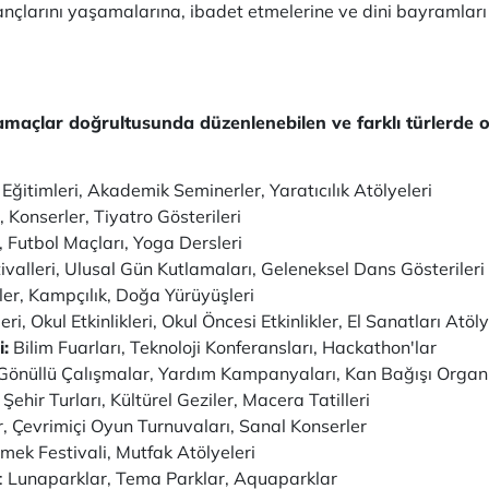
ni inançlarını yaşamalarına, ibadet etmelerine ve dini bayraml
tli amaçlar doğrultusunda düzenlenebilen ve farklı türlerde o
 Eğitimleri, Akademik Seminerler, Yaratıcılık Atölyeleri
r, Konserler, Tiyatro Gösterileri
 Futbol Maçları, Yoga Dersleri
tivalleri, Ulusal Gün Kutlamaları, Geleneksel Dans Gösterileri
ler, Kampçılık, Doğa Yürüyüşleri
ri, Okul Etkinlikleri, Okul Öncesi Etkinlikler, El Sanatları Atöly
i:
Bilim Fuarları, Teknoloji Konferansları, Hackathon'lar
Gönüllü Çalışmalar, Yardım Kampanyaları, Kan Bağışı Organ
Şehir Turları, Kültürel Geziler, Macera Tatilleri
, Çevrimiçi Oyun Turnuvaları, Sanal Konserler
mek Festivali, Mutfak Atölyeleri
: Lunaparklar, Tema Parklar, Aquaparklar