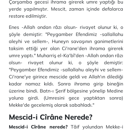
Çarşamba gecesi ihrama girerek umre yaptığı bu
yerde yapılmıştır. Mescit, zaman içinde defalarca
restore edilmiştir.
Enes -Allah ondan râzı olsun- rivayet olunur ki, o
şöyle demiştir: "Peygamber Efendimiz -sallallahu
aleyhi ve sellem-, Huneyn savaşının ganimetlerini
taksim ettiği yer olan Ci'rane'den ihrama girerek
umre yaptı." Muharriş el-Ka'bî'den -Allah ondan râzı
olsun- rivayet olunur ki, o şöyle demiştir:
"Peygamber Efendimiz -sallallahu aleyhi ve sellem-
Ci'rane'ye girince mescide geldi ve Allah'ın dilediği
kadar namaz kıldı. Sonra ihrama girip bineğin
üzerine bindi. Batn-ı Şerif bölgesine yönelip Medine
yoluna girdi. (Umresini gece yaptıktan sonra)
Mekke'de gecelemiş olarak sabahladı."
Mescid-i Cîrâne Nerede?
Mescid-i Cîrâne nerede?
Tâif yolundan Mekke-i