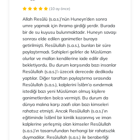
(10 ay önce)
Allah Resûlü (s.a.s.)’nün Huneyn’den sonra
umre yapmak için ihrama girdiği yerdir. Burada
bir de su kuyusu bulunmaktadır. Huneyn savaşı
sonrası elde edilen ganimetler buraya
getirilmişti. Resûlullah (s.a.s.), bunları bir süre
paylaştırmadı. Sahipleri gelirler de Müslüman
olurlar ve malları kendilerine iade edilir diye
bekletiyordu. Bu durum karşısında bazı insanlar
Resûlullah (s.a.s.)’ı üzecek derecede dedikodu
yaptılar. Diğer taraftan paylaştırma sırasında
Resûlullah (s.a.s.), kalplerini İslâm’a ısındırmak
istediği bazı yeni Müslüman olmuş kişilere
ganimetlerden bolca vermişti. Bu durum da
dünya malına karşı zaafı olan bazı kimseleri
rahatsız etmişti. Ancak Resûlullah (s.a.s.)’ın
eğitiminde İslâmî bir kimlik kazanmış ve iman
kalplerine yerleşmiş olan kimseler Resûlullah
(s.a.s.)’ın tasarrufundan herhangi bir rahatsızlık
duymadılar. Resûlullah (s.a.s.) ile beraberliği