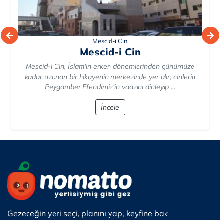
Mescid-i Hayf
Mescid-i Hayf
Mescid-i Hayf, binlerce yıllık tarihi ve manevi atmosferiyle
hacıların ruhunu besleyen kutsal bir mabettir. Bu antik
mekan, tarih ...
İncele
Gezeceğin yeri seçi, planını yap, keyfine bak