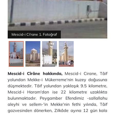
Mescid-i Ci'rane 1. Fotoğraf
Mescid-i Cîrâne hakkında,
Mescid-i Cirane, Tâif
yolundan Mekke-i Mükerreme'nin kuzey doğusuna
düşmektedir. Tâif yolundan yaklaşık 9.5 kilometre,
Mescid-i Haram'dan ise 22 kilometre uzaklıkta
bulunmaktadır. Peygamber Efendimiz -sallallahu
aleyhi ve sellem-'in Mekke'nin fethi yılında, Tâif
gazvesinden dönerken, Zilkâde ayına 12 gün kala