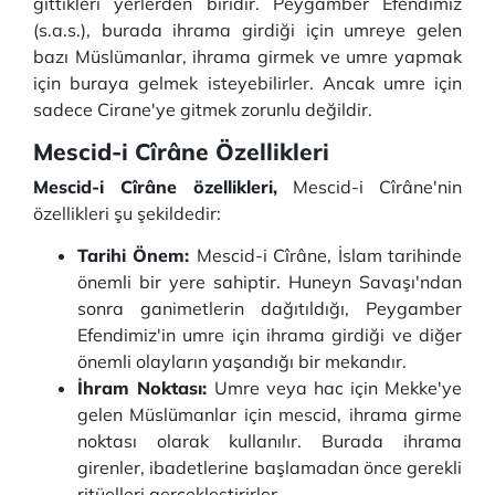
gittikleri yerlerden biridir. Peygamber Efendimiz
(s.a.s.), burada ihrama girdiği için umreye gelen
bazı Müslümanlar, ihrama girmek ve umre yapmak
için buraya gelmek isteyebilirler. Ancak umre için
sadece Cirane'ye gitmek zorunlu değildir.
Mescid-i Cîrâne Özellikleri
Mescid-i Cîrâne özellikleri,
Mescid-i Cîrâne'nin
özellikleri şu şekildedir:
Tarihi Önem:
Mescid-i Cîrâne, İslam tarihinde
önemli bir yere sahiptir. Huneyn Savaşı'ndan
sonra ganimetlerin dağıtıldığı, Peygamber
Efendimiz'in umre için ihrama girdiği ve diğer
önemli olayların yaşandığı bir mekandır.
İhram Noktası:
Umre veya hac için Mekke'ye
gelen Müslümanlar için mescid, ihrama girme
noktası olarak kullanılır. Burada ihrama
girenler, ibadetlerine başlamadan önce gerekli
ritüelleri gerçekleştirirler.