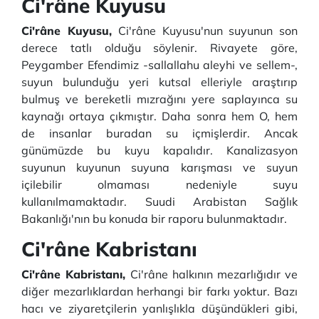
Ci'râne Kuyusu
Ci'râne Kuyusu,
Ci'râne Kuyusu'nun suyunun son
derece tatlı olduğu söylenir. Rivayete göre,
Peygamber Efendimiz -sallallahu aleyhi ve sellem-,
suyun bulunduğu yeri kutsal elleriyle araştırıp
bulmuş ve bereketli mızrağını yere saplayınca su
kaynağı ortaya çıkmıştır. Daha sonra hem O, hem
de insanlar buradan su içmişlerdir. Ancak
günümüzde bu kuyu kapalıdır. Kanalizasyon
suyunun kuyunun suyuna karışması ve suyun
içilebilir olmaması nedeniyle suyu
kullanılmamaktadır. Suudi Arabistan Sağlık
Bakanlığı'nın bu konuda bir raporu bulunmaktadır.
Ci'râne Kabristanı
Ci'râne Kabristanı,
Ci'râne halkının mezarlığıdır ve
diğer mezarlıklardan herhangi bir farkı yoktur. Bazı
hacı ve ziyaretçilerin yanlışlıkla düşündükleri gibi,