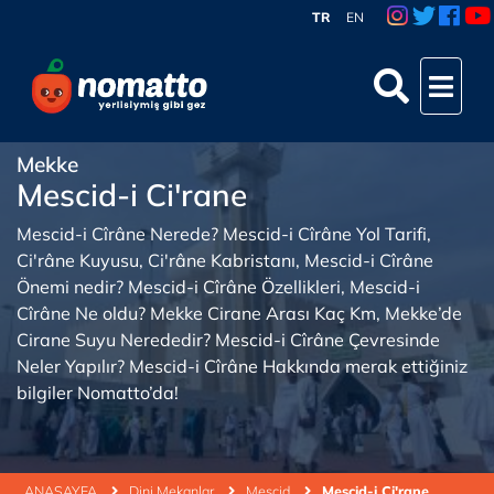
TR
EN
Mekke
Mescid-i Ci'rane
Mescid-i Cîrâne Nerede? Mescid-i Cîrâne Yol Tarifi,
Ci'râne Kuyusu, Ci'râne Kabristanı, Mescid-i Cîrâne
Önemi nedir? Mescid-i Cîrâne Özellikleri, Mescid-i
Cîrâne Ne oldu? Mekke Cirane Arası Kaç Km, Mekke’de
Cirane Suyu Nerededir? Mescid-i Cîrâne Çevresinde
Neler Yapılır? Mescid-i Cîrâne Hakkında merak ettiğiniz
bilgiler Nomatto’da!
ANASAYFA
Dini Mekanlar
Mescid
Mescid-i Ci'rane