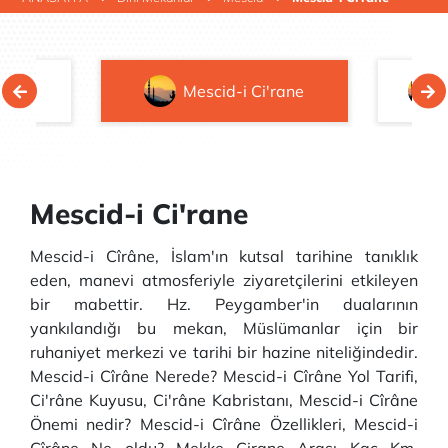
e
Mescid-i Ci'rane
Mescid-i Ci'rane
Mescid-i Cîrâne, İslam'ın kutsal tarihine tanıklık
eden, manevi atmosferiyle ziyaretçilerini etkileyen
bir mabettir. Hz. Peygamber'in dualarının
yankılandığı bu mekan, Müslümanlar için bir
ruhaniyet merkezi ve tarihi bir hazine niteliğindedir.
Mescid-i Cîrâne Nerede? Mescid-i Cîrâne Yol Tarifi,
Ci'râne Kuyusu, Ci'râne Kabristanı, Mescid-i Cîrâne
Önemi nedir? Mescid-i Cîrâne Özellikleri, Mescid-i