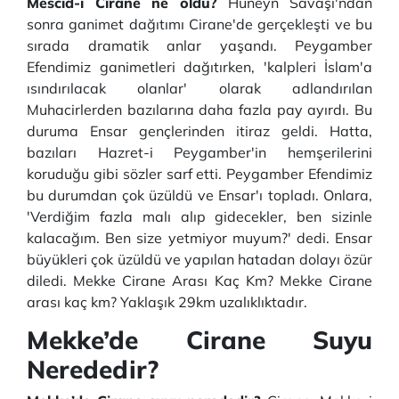
Mescid-i Cîrâne ne oldu?
Huneyn Savaşı'ndan
sonra ganimet dağıtımı Cirane'de gerçekleşti ve bu
sırada dramatik anlar yaşandı. Peygamber
Efendimiz ganimetleri dağıtırken, 'kalpleri İslam'a
ısındırılacak olanlar' olarak adlandırılan
Muhacirlerden bazılarına daha fazla pay ayırdı. Bu
duruma Ensar gençlerinden itiraz geldi. Hatta,
bazıları Hazret-i Peygamber'in hemşerilerini
koruduğu gibi sözler sarf etti. Peygamber Efendimiz
bu durumdan çok üzüldü ve Ensar'ı topladı. Onlara,
'Verdiğim fazla malı alıp gidecekler, ben sizinle
kalacağım. Ben size yetmiyor muyum?' dedi. Ensar
büyükleri çok üzüldü ve yapılan hatadan dolayı özür
diledi. Mekke Cirane Arası Kaç Km? Mekke Cirane
arası kaç km? Yaklaşık 29km uzalıklıktadır.
Mekke’de Cirane Suyu
Nerededir?