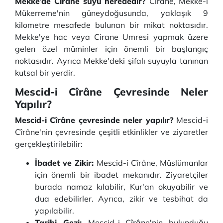
Mekke’de Cirane suyu nerededir?
Cirane, Mekke-i
Mükerreme'nin güneydoğusunda, yaklaşık 9
kilometre mesafede bulunan bir mikat noktasıdır.
Mekke'ye hac veya Cirane Umresi yapmak üzere
gelen özel müminler için önemli bir başlangıç
noktasıdır. Ayrıca Mekke'deki şifalı suyuyla tanınan
kutsal bir yerdir.
Mescid-i Cîrâne Çevresinde Neler
Yapılır?
Mescid-i Cîrâne çevresinde neler yapılır?
Mescid-i
Cîrâne'nin çevresinde çeşitli etkinlikler ve ziyaretler
gerçekleştirilebilir:
İbadet ve Zikir:
Mescid-i Cîrâne, Müslümanlar
için önemli bir ibadet mekanıdır. Ziyaretçiler
burada namaz kılabilir, Kur'an okuyabilir ve
dua edebilirler. Ayrıca, zikir ve tesbihat da
yapılabilir.
Tarihi Gezi:
Mescid-i Cîrâne'nin bulunduğu