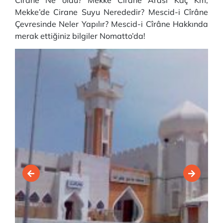
Cîrâne Ne oldu? Mekke Cirane Arası Kaç Km,
Mekke’de Cirane Suyu Nerededir? Mescid-i Cîrâne
Çevresinde Neler Yapılır? Mescid-i Cîrâne Hakkında
merak ettiğiniz bilgiler Nomatto’da!