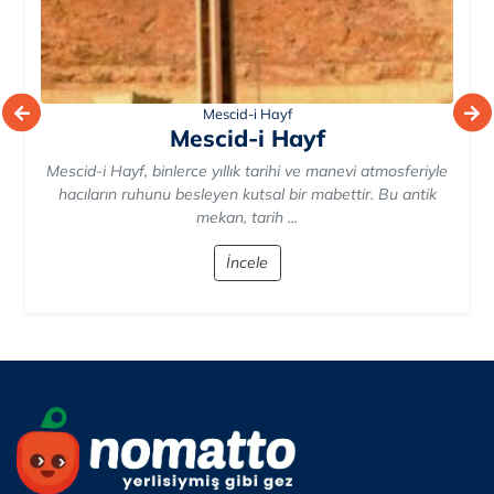
Mescid-i Hayf
Mescid-i Hayf
Mescid-i Hayf, binlerce yıllık tarihi ve manevi atmosferiyle
hacıların ruhunu besleyen kutsal bir mabettir. Bu antik
mekan, tarih ...
İncele