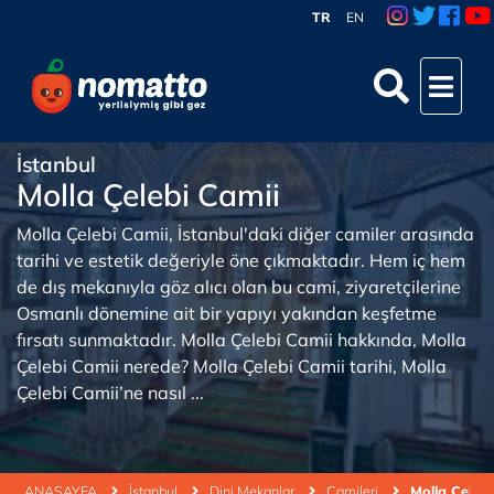
TR
EN
İstanbul
Molla Çelebi Camii
Molla Çelebi Camii, İstanbul'daki diğer camiler arasında
tarihi ve estetik değeriyle öne çıkmaktadır. Hem iç hem
de dış mekanıyla göz alıcı olan bu cami, ziyaretçilerine
Osmanlı dönemine ait bir yapıyı yakından keşfetme
fırsatı sunmaktadır. Molla Çelebi Camii hakkında, Molla
Çelebi Camii nerede? Molla Çelebi Camii tarihi, Molla
Çelebi Camii’ne nasıl ...
ANASAYFA
İstanbul
Dini Mekanlar
Camileri
Molla Çelebi