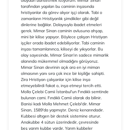
olaydan bahsetmek istiyorum. Mimar Sinan
tarafından yapılan bu caminin inşasında
hristiyanlar da görev alıyor işçi olarak. Tabi o
zamanların Hristiyanlık şimdikiler gibi değil
dinlerine bağlılar. Dolayısıyla ibadet etmeleri
gerek. Mimar Sinan caminin avlusuna ahşap,
mini bir kilise yapıyor. Böylece çalışan Hristiyan
işçiler orada ibadet edebiliyorlar. Tabi caminin
inşası tamamlanınca, kiliseyi de yıkıyorlar. Bu
olay sayesinde, Mimar Sinan'ın sadece mimarlık
alanında mükemmel olmadığını görüyoruz.
Mimar Sinan devrinin açık ara en iyi mimarı
olmasının yanı sıra çok ince bir kişiliğe sahipti.
Zira Hristiyan çalışanlar için kilise inşa
etmeyebilirdi fakat o, inşa etmeyi tercih etti.
Molla Çelebi Camii İstanbul'un Fındıklı semtinde
bulunan cami. Fındıklı Camii olarak da bilinir.
Banisi kadı Molla Mehmet Çelebi'dir. Mimar
Sinan, 1589'da yapmıştır. Deniz kenarındadır.
Kubbesi altıgen bir destek sistemine oturur.
Anakubbe 4 sütun üzerindedir, çevresinde
beş yarım kubbe vardır. Yarım kubbeler