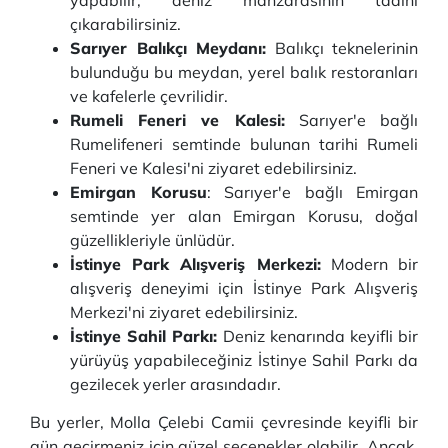
yapabilir, deniz manzarasının tadını
çıkarabilirsiniz.
Sarıyer Balıkçı Meydanı:
Balıkçı teknelerinin
bulunduğu bu meydan, yerel balık restoranları
ve kafelerle çevrilidir.
Rumeli Feneri ve Kalesi:
Sarıyer'e bağlı
Rumelifeneri semtinde bulunan tarihi Rumeli
Feneri ve Kalesi'ni ziyaret edebilirsiniz.
Emirgan Korusu
: Sarıyer'e bağlı Emirgan
semtinde yer alan Emirgan Korusu, doğal
güzellikleriyle ünlüdür.
İstinye Park Alışveriş Merkezi:
Modern bir
alışveriş deneyimi için İstinye Park Alışveriş
Merkezi'ni ziyaret edebilirsiniz.
İstinye Sahil Parkı:
Deniz kenarında keyifli bir
yürüyüş yapabileceğiniz İstinye Sahil Parkı da
gezilecek yerler arasındadır.
Bu yerler, Molla Çelebi Camii çevresinde keyifli bir
gün geçirmeniz için güzel seçenekler olabilir. Ancak,