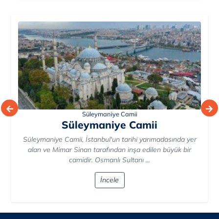
Nur-u Osmaniye Camii
Nur-u Osmaniye Camii
Nur-u Osmaniye Camii, İstanbul'un tarihî dokusunda
büyülü bir iz bırakan, zarif Osmanlı mimarisinin anıtsal bir
örneğidir. Sultan Abdülmecid'in ...
İncele