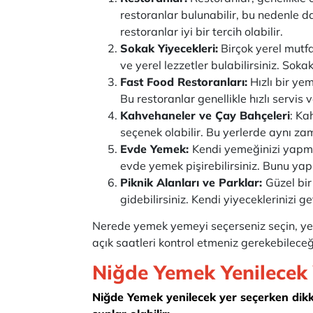
restoranlar bulunabilir, bu nedenle d
restoranlar iyi bir tercih olabilir.
Sokak Yiyecekleri:
Birçok yerel mutfa
ve yerel lezzetler bulabilirsiniz. Soka
Fast Food Restoranları:
Hızlı bir ye
Bu restoranlar genellikle hızlı servis
Kahvehaneler ve Çay Bahçeleri
: Ka
seçenek olabilir. Bu yerlerde aynı za
Evde Yemek:
Kendi yemeğinizi yapmay
evde yemek pişirebilirsiniz. Bunu yap
Piknik Alanları ve Parklar:
Güzel bi
gidebilirsiniz. Kendi yiyeceklerinizi g
Nerede yemek yemeyi seçerseniz seçin, ye
açık saatleri kontrol etmeniz gerekebileceği
Niğde Yemek Yenilecek 
Niğde Yemek yenilecek yer seçerken dikka