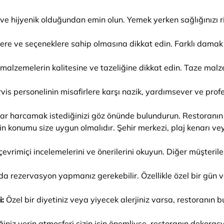
ve hijyenik olduğundan emin olun. Yemek yerken sağlığınızı
lere ve seçeneklere sahip olmasına dikkat edin. Farklı damak
 malzemelerin kalitesine ve tazeliğine dikkat edin. Taze mal
is personelinin misafirlere karşı nazik, yardımsever ve profe
r harcamak istediğinizi göz önünde bulundurun. Restoranın fi
 konumu size uygun olmalıdır. Şehir merkezi, plaj kenarı veya
evrimiçi incelemelerini ve önerilerini okuyun. Diğer müşterile
da rezervasyon yapmanız gerekebilir. Özellikle özel bir gün ve
i:
Özel bir diyetiniz veya yiyecek alerjiniz varsa, restoranın 
iniz yerin atmosferi sizin için önemliyse, restoranın dekora