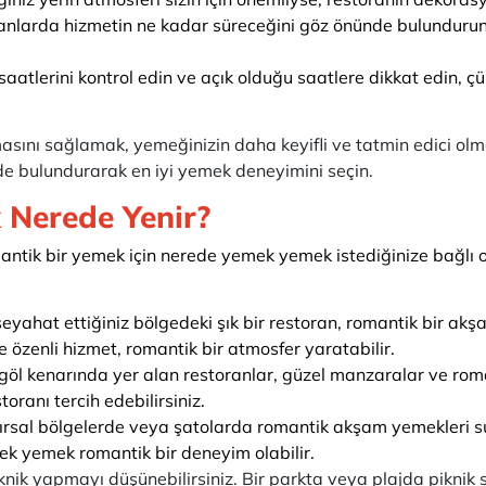
nlarda hizmetin ne kadar süreceğini göz önünde bulundurun. A
saatlerini kontrol edin ve açık olduğu saatlere dikkat edin, ç
sını sağlamak, yemeğinizin daha keyifli ve tatmin edici olmas
ünde bulundurarak en iyi yemek deneyimini seçin.
Nerede Yenir?
ntik bir yemek için nerede yemek yemek istediğinize bağlı o
seyahat ettiğiniz bölgedeki şık bir restoran, romantik bir akşa
e özenli hizmet, romantik bir atmosfer yaratabilir.
 göl kenarında yer alan restoranlar, güzel manzaralar ve ro
oranı tercih edebilirsiniz.
ırsal bölgelerde veya şatolarda romantik akşam yemekleri su
ek yemek romantik bir deneyim olabilir.
nik yapmayı düşünebilirsiniz. Bir parkta veya plajda piknik se