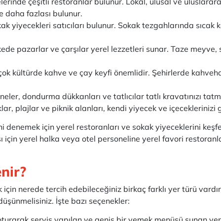
gelerinde çeşitli restoranlar bulunur. Lokal, ulusal ve uluslar
ve daha fazlası bulunur.
k yiyecekleri satıcıları bulunur. Sokak tezgahlarında sıcak kö
lkede pazarlar ve çarşılar yerel lezzetleri sunar. Taze meyve, 
çok kültürde kahve ve çay keyfi önemlidir. Şehirlerde kahveha
aneler, dondurma dükkanları ve tatlıcılar tatlı kravatınızı tatm
lar, plajlar ve piknik alanları, kendi yiyecek ve içeceklerinizi 
ni denemek için yerel restoranları ve sokak yiyeceklerini keş
 için yerel halka veya otel personeline yerel favori restoran
enir?
çin nerede tercih edebileceğiniz birkaç farklı yer türü var
i düşünmelisiniz. İşte bazı seçenekler:
oturarak servis yapılan ve geniş bir yemek menüsü sunan yerle