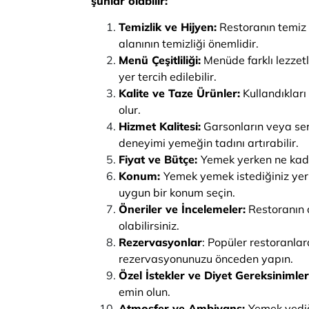
şunlar olabilir:
Temizlik ve Hijyen:
Restoranın temiz 
alanının temizliği önemlidir.
Menü Çeşitliliği:
Menüde farklı lezzet
yer tercih edilebilir.
Kalite ve Taze Ürünler:
Kullandıkları
olur.
Hizmet Kalitesi:
Garsonların veya serv
deneyimi yemeğin tadını artırabilir.
Fiyat ve Bütçe:
Yemek yerken ne kada
Konum:
Yemek yemek istediğiniz yerin
uygun bir konum seçin.
Öneriler ve İncelemeler:
Restoranın ç
olabilirsiniz.
Rezervasyonlar
: Popüler restoranlar
rezervasyonunuzu önceden yapın.
Özel İstekler ve Diyet Gereksinimler
emin olun.
Atmosfer ve Ambiyans:
Yemek yediğ