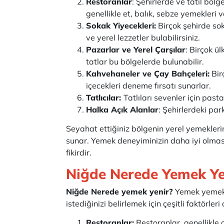
Restoranlar
: Şehirlerde ve tatil böl
genellikle et, balık, sebze yemekleri 
Sokak Yiyecekleri:
Birçok şehirde soka
ve yerel lezzetler bulabilirsiniz.
Pazarlar ve Yerel Çarşılar
: Birçok ü
tatlar bu bölgelerde bulunabilir.
Kahvehaneler ve Çay Bahçeleri:
Bir
içecekleri deneme fırsatı sunarlar.
Tatlıcılar:
Tatlıları sevenler için past
Halka Açık Alanlar
: Şehirlerdeki park
Seyahat ettiğiniz bölgenin yerel yemekleri
sunar. Yemek deneyiminizin daha iyi olması
fikirdir.
Niğde Nerede Yemek Y
Niğde Nerede yemek yenir?
Yemek yemek i
istediğinizi belirlemek için çeşitli faktörler
Restoranlar:
Restoranlar, genellikle 