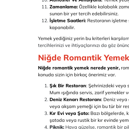
Zamanlama:
Özellikle kalabalık zama
sunan bir yer tercih edebilirsiniz.
İşletme Saatleri:
Restoranın işletme 
kapanabilir.
Yemek yediğiniz yerin bu kriterleri karşıl
ama
tercihlerinizi ve ihtiyaçlarınızı da göz ön
Niğde Romantik Yemek 
Niğde romantik yemek nerede yenir,
roma
konuda sizin için birkaç önerimiz var.
Şık Bir Restoran
: Şehrinizdeki veya 
Mum ışığında servis, zarif yemekler v
Deniz Kenarı Restoranı
: Deniz veya
veya akşam yemeği için bu tür bir rest
Kır Evi veya Şato:
Bazı bölgelerde, k
şatoda veya rustik bir kır evinde yem
Piknik:
Hava güzelse, romantik bir pik