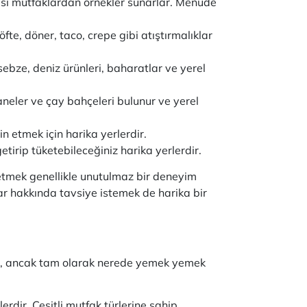
arası mutfaklardan örnekler sunarlar. Menüde
fte, döner, taco, crepe gibi atıştırmalıklar
sebze, deniz ürünleri, baharatlar ve yerel
neler ve çay bahçeleri bulunur ve yerel
in etmek için harika yerlerdir.
getirip tüketebileceğiniz harika yerlerdir.
fetmek genellikle unutulmaz bir deneyim
lar hakkında tavsiye istemek de harika bir
dır, ancak tam olarak nerede yemek yemek
rdir. Çeşitli mutfak türlerine sahip