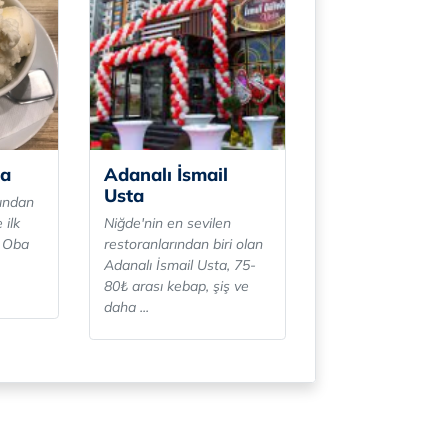
a
Adanalı İsmail
Usta
fından
 ilk
Niğde'nin en sevilen
n Oba
restoranlarından biri olan
Adanalı İsmail Usta, 75-
80₺ arası kebap, şiş ve
daha ...