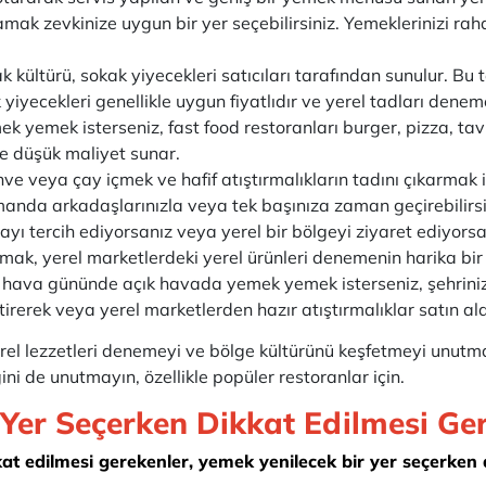
amak zevkinize uygun bir yer seçebilirsiniz. Yemeklerinizi ra
k kültürü, sokak yiyecekleri satıcıları tarafından sunulur. Bu
k yiyecekleri genellikle uygun fiyatlıdır ve yerel tadları denem
mek yemek isterseniz, fast food restoranları burger, pizza, ta
 ve düşük maliyet sunar.
hve veya çay içmek ve hafif atıştırmalıkların tadını çıkarmak 
manda arkadaşlarınızla veya tek başınıza zaman geçirebilirsi
ı tercih ediyorsanız veya yerel bir bölgeyi ziyaret ediyorsa
mak, yerel marketlerdeki yerel ürünleri denemenin harika bir
r hava gününde açık havada yemek yemek isterseniz, şehriniz
etirerek veya yerel marketlerden hazır atıştırmalıklar satın ala
rel lezzetleri denemeyi ve bölge kültürünü keşfetmeyi unutm
ni de unutmayın, özellikle popüler restoranlar için.
Yer Seçerken Dikkat Edilmesi Ge
t edilmesi gerekenler, yemek yenilecek bir yer seçerken d