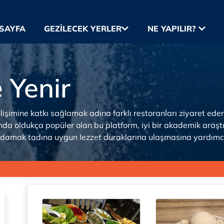
SAYFA
GEZILECEK YERLER
NE YAPILIR?
 Yenir
şimine katkı sağlamak adına farklı restoranları ziyaret eden
ında oldukça popüler olan bu platform, iyi bir akademik araştır
in damak tadına uygun lezzet duraklarına ulaşmasına yardımcı 