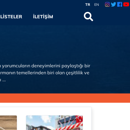
TR
EN
LISTELER
İLETIŞIM
 yorumcuların deneyimlerini paylaştığı bir
manın temellerinden biri olan çeşitlilik ve
...