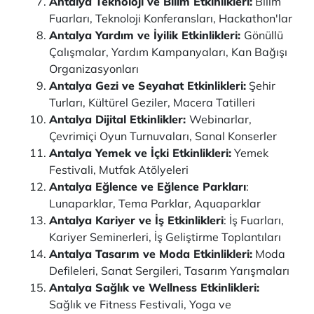
Antalya Teknoloji ve Bilim Etkinlikleri:
Bilim
Fuarları, Teknoloji Konferansları, Hackathon'lar
Antalya Yardım ve İyilik Etkinlikleri:
Gönüllü
Çalışmalar, Yardım Kampanyaları, Kan Bağışı
Organizasyonları
Antalya Gezi ve Seyahat Etkinlikleri:
Şehir
Turları, Kültürel Geziler, Macera Tatilleri
Antalya Dijital Etkinlikler:
Webinarlar,
Çevrimiçi Oyun Turnuvaları, Sanal Konserler
Antalya Yemek ve İçki Etkinlikleri:
Yemek
Festivali, Mutfak Atölyeleri
Antalya Eğlence ve Eğlence Parkları
:
Lunaparklar, Tema Parklar, Aquaparklar
Antalya Kariyer ve İş Etkinlikleri
: İş Fuarları,
Kariyer Seminerleri, İş Geliştirme Toplantıları
Antalya Tasarım ve Moda Etkinlikleri:
Moda
Defileleri, Sanat Sergileri, Tasarım Yarışmaları
Antalya Sağlık ve Wellness Etkinlikleri:
Sağlık ve Fitness Festivali, Yoga ve